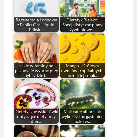
Regeneracja i odnowa
Dietetyk Bielsko:
z Feniks Oral Liquid:
Specjalistyczne plany
Eliksir…
żywieniowe…
Jakie witaminy na
Mango - Królowa
paznokcie wybrać przy
owoców tropikalnych:
hybrydzie i…
poznaj jej smak…
Dietetyczne wskazówki
Mak caterpillar: Jak
dotyczące diety przy
wykorzystać gąsienice
dnie…
maku w…