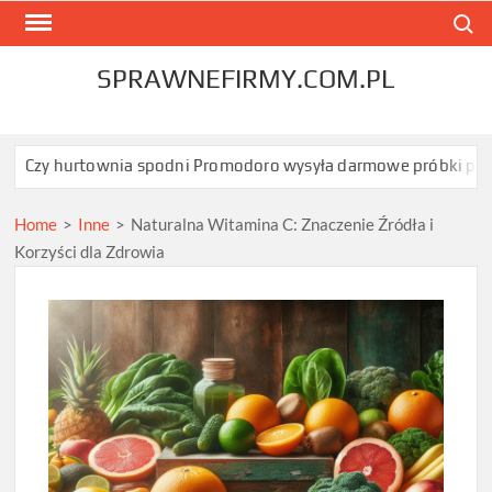
Skip
Search
to
content
SPRAWNEFIRMY.COM.PL
townia spodni Promodoro wysyła darmowe próbki przed zamówi
Home
>
Inne
>
Naturalna Witamina C: Znaczenie Źródła i
Korzyści dla Zdrowia