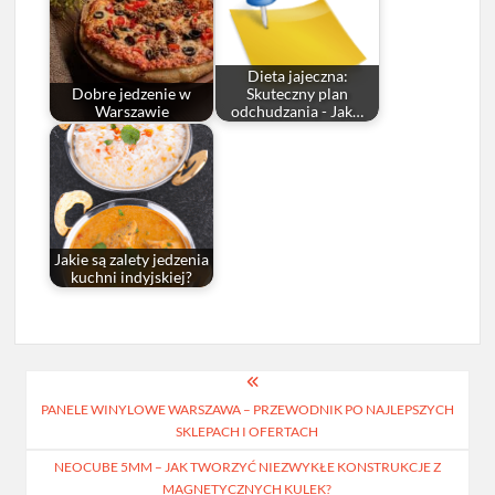
Dieta jajeczna:
Dobre jedzenie w
Skuteczny plan
Warszawie
odchudzania - Jak…
Jakie są zalety jedzenia
kuchni indyjskiej?
Nawigacja
PANELE WINYLOWE WARSZAWA – PRZEWODNIK PO NAJLEPSZYCH
wpisu
SKLEPACH I OFERTACH
NEOCUBE 5MM – JAK TWORZYĆ NIEZWYKŁE KONSTRUKCJE Z
MAGNETYCZNYCH KULEK?