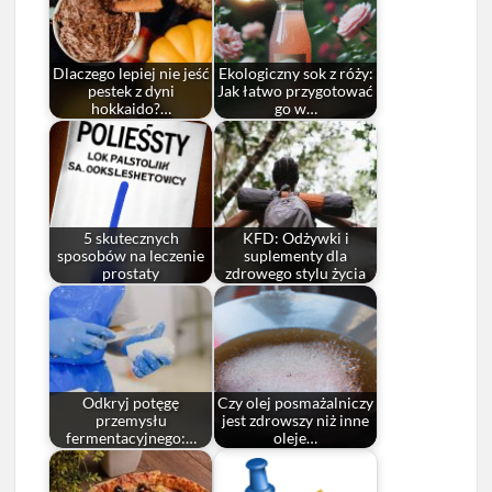
Dlaczego lepiej nie jeść
Ekologiczny sok z róży:
pestek z dyni
Jak łatwo przygotować
hokkaido?…
go w…
5 skutecznych
KFD: Odżywki i
sposobów na leczenie
suplementy dla
prostaty
zdrowego stylu życia
Odkryj potęgę
Czy olej posmażalniczy
przemysłu
jest zdrowszy niż inne
fermentacyjnego:…
oleje…