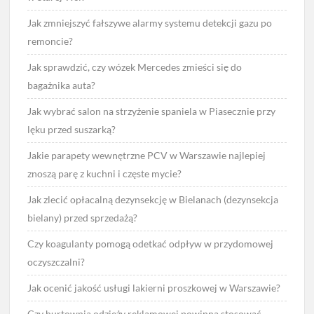
Jak zmniejszyć fałszywe alarmy systemu detekcji gazu po
remoncie?
Jak sprawdzić, czy wózek Mercedes zmieści się do
bagażnika auta?
Jak wybrać salon na strzyżenie spaniela w Piasecznie przy
lęku przed suszarką?
Jakie parapety wewnętrzne PCV w Warszawie najlepiej
znoszą parę z kuchni i częste mycie?
Jak zlecić opłacalną dezynsekcję w Bielanach (dezynsekcja
bielany) przed sprzedażą?
Czy koagulanty pomogą odetkać odpływ w przydomowej
oczyszczalni?
Jak ocenić jakość usługi lakierni proszkowej w Warszawie?
Czy hurtownia odzieży reklamowej powinna stosować