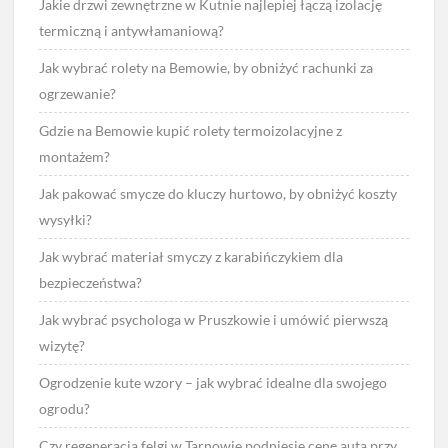
Jakie drzwi zewnętrzne w Kutnie najlepiej łączą izolację
termiczną i antywłamaniową?
Jak wybrać rolety na Bemowie, by obniżyć rachunki za
ogrzewanie?
Gdzie na Bemowie kupić rolety termoizolacyjne z
montażem?
Jak pakować smycze do kluczy hurtowo, by obniżyć koszty
wysyłki?
Jak wybrać materiał smyczy z karabińczykiem dla
bezpieczeństwa?
Jak wybrać psychologa w Pruszkowie i umówić pierwszą
wizytę?
Ogrodzenie kute wzory – jak wybrać idealne dla swojego
ogrodu?
Czy regeneracja felgi w Tarnowie podniesie cenę auta przy