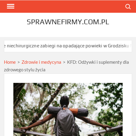
Skip
Search
to
content
SPRAWNEFIRMY.COM.PL
urgiczne zabiegi na opadające powieki w Grodzisku Mazowieckim d
Home
>
Zdrowie i medycyna
>
KFD: Odżywki i suplementy dla
zdrowego stylu życia