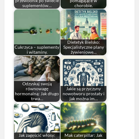
przewodnik po świecie
pomagające w
suplementów…
chorobie.
Dietetyk Bielsko:
Cukrzyca – suplementy
Specjalistyczne plany
i witaminy.
żywieniowe…
Odzyskaj swoją
równowagę
Jakie są przyczyny
hormonalną: Jak długo
nowotworu prostaty i
trwa…
jak można im…
Jak zagęścić włosy:
Mak caterpillar: Jak