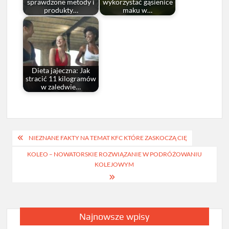
sprawdzone metody i
wykorzystać gąsienice
produkty…
maku w…
Dieta jajeczna: Jak
stracić 11 kilogramów
w zaledwie…
Nawigacja
NIEZNANE FAKTY NA TEMAT KFC KTÓRE ZASKOCZĄ CIĘ
wpisu
KOLEO – NOWATORSKIE ROZWIĄZANIE W PODRÓŻOWANIU
KOLEJOWYM
Najnowsze wpisy