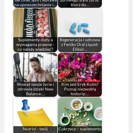
Jak Onet Sport wpływa
zdrowego stylu życia:
na upowszechnianie i…
klucz do…
Suplementy diety a
Regeneracja i odnowa
wymagania prawne -
z Feniks Oral Liquid:
co należy wiedzieć?
Eliksir…
Wyważ swoje życie i
Kim jest Eryk Kulm?
zdrowie dzięki New
Poznaj niezwykłą
Balance:…
historię:…
Nutrivi - twój
Cukrzyca – suplementy