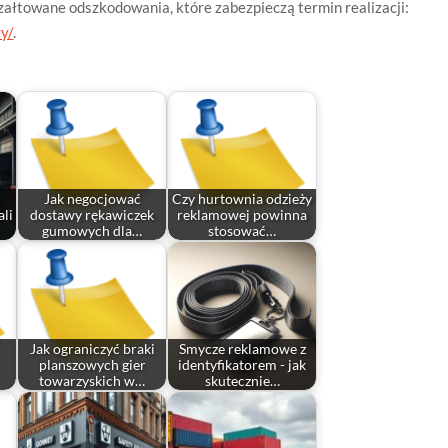
załtowane odszkodowania, które zabezpieczą termin realizacji:
y/
.
Jak negocjować
Czy hurtownia odzieży
ali
dostawy rękawiczek
reklamowej powinna
gumowych dla…
stosować…
Jak ograniczyć braki
Smycze reklamowe z
planszowych gier
identyfikatorem - jak
towarzyskich w…
skutecznie…