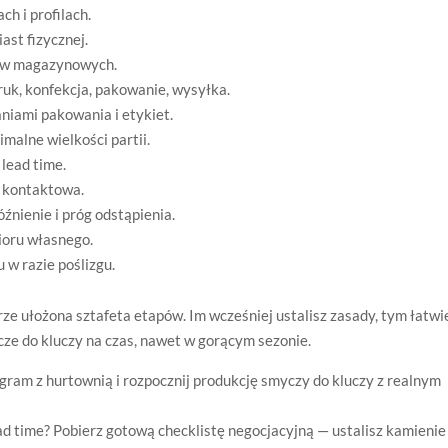
h i profilach.
ast fizycznej.
ów magazynowych.
uk, konfekcja, pakowanie, wysyłka.
iami pakowania i etykiet.
malne wielkości partii.
 lead time.
a kontaktowa.
nienie i próg odstąpienia.
ioru własnego.
 w razie poślizgu.
rze ułożona sztafeta etapów. Im wcześniej ustalisz zasady, tym łatwi
cze do kluczy na czas, nawet w gorącym sezonie.
gram z hurtownią i rozpocznij produkcję smyczy do kluczy z realnym
ad time? Pobierz gotową checklistę negocjacyjną — ustalisz kamienie