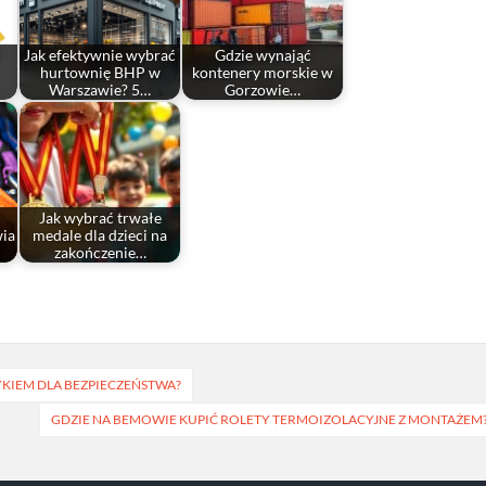
Jak efektywnie wybrać
Gdzie wynająć
hurtownię BHP w
kontenery morskie w
Warszawie? 5…
Gorzowie…
Jak wybrać trwałe
wia
medale dla dzieci na
zakończenie…
YKIEM DLA BEZPIECZEŃSTWA?
GDZIE NA BEMOWIE KUPIĆ ROLETY TERMOIZOLACYJNE Z MONTAŻEM