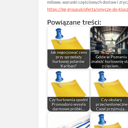
milowe, warunki częściowych dostaw i zryc
https://bg-group.pl/oferta/smycze-do-klucz
Powiązane treści:
Jak negocjować ceny
przy sprzedaży
Gdzie w Poznaniu
hurtowej polarów
znaleźć hurtownię st
Kariban?
z cięciem…
Czy hurtownia spodni
Czy okulary
Promodoro wysyła
przeciwsłoneczne
darmowe próbki…
Cazal przyjmują…