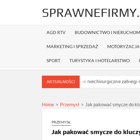
Skip
SPRAWNEFIRMY.
to
content
AGD RTV
BUDOWNICTWO I NIERUCHOM
MARKETING I SPRZEDAŻ
MOTORYZACJA 
SPORT
TURYSTYKA I HOTELARSTWO
 przed zamówieniem?
Jakie niechirurgiczne zabiegi na opadają
AKTUALNOŚCI
Home
>
Przemysł
>
Jak pakować smycze do klu
PRZEMYSŁ
Jak pakować smycze do kluczy