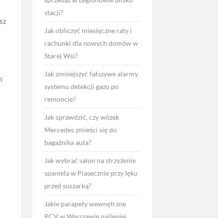
e
stacji?
sz
Jak obliczyć miesięczne raty i
rachunki dla nowych domów w
Starej Wsi?
Jak zmniejszyć fałszywe alarmy
h
systemu detekcji gazu po
remoncie?
Jak sprawdzić, czy wózek
Mercedes zmieści się do
bagażnika auta?
Jak wybrać salon na strzyżenie
spaniela w Piasecznie przy lęku
przed suszarką?
Jakie parapety wewnętrzne
PCV w Warszawie najlepiej