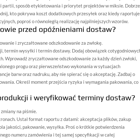
partii, sposób etykietowania i priorytet projektów w miksie. Dobrz
odnij, kto pokrywa koszt dodatkowych przesyłek oraz kiedy raportuje
ukcyjnych, poproś o równoległą realizację najpilniejszych wzorów.
mowie przed opóźnieniami dostaw?
towanie i zryczałtowane odszkodowanie za zwłokę.
i, termin wysyłki i termin dostawy. Dodaj obowiązek cotygodniowyc
ch. Wprowadź zryczałtowane odszkodowanie za każdy dzień zwłoki,
talonego progu oraz pierwszeństwo wykonania w sytuacjach
ancje barw oraz nadruku, aby nie spierać się o akceptację. Zadbaj o
ntowania. Określ moment przejścia ryzyka i wymagania pakowania, co
rodukcji i weryfikować terminy dostaw?
 zmiany na piśmie.
onach. Ustal format raportu z datami: akceptacja plików, zakup
ola jakości, pakowanie, wysyłka. Proś o krótkie potwierdzenia
nego numeru zamówienia i tej samej specyfikacji w całej