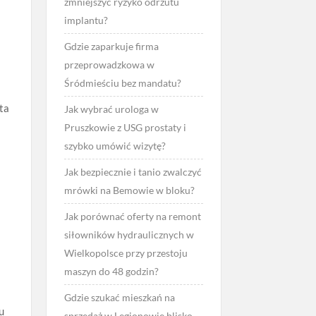
zmniejszyć ryzyko odrzutu
implantu?
Gdzie zaparkuje firma
przeprowadzkowa w
Śródmieściu bez mandatu?
zta
Jak wybrać urologa w
Pruszkowie z USG prostaty i
szybko umówić wizytę?
Jak bezpiecznie i tanio zwalczyć
mrówki na Bemowie w bloku?
a
Jak porównać oferty na remont
siłowników hydraulicznych w
Wielkopolsce przy przestoju
maszyn do 48 godzin?
Gdzie szukać mieszkań na
u
sprzedaż w Legionowie blisko