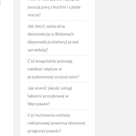
j
znoszą parę z kuchni i częste
mycie?
Jak zlecić opłacalną
dezynsekcję w Bielanach
(dezynsekcja bielany) przed
sprzedażą?
Czy koagulanty pomogą
odetkać odpływ w
przydomowej oczyszczalni?
Jak ocenić jakość usługi
lakierni proszkowej w
Warszawie?
Czy hurtownia odzieży
reklamowej powinna stosować
prognozy popytu?