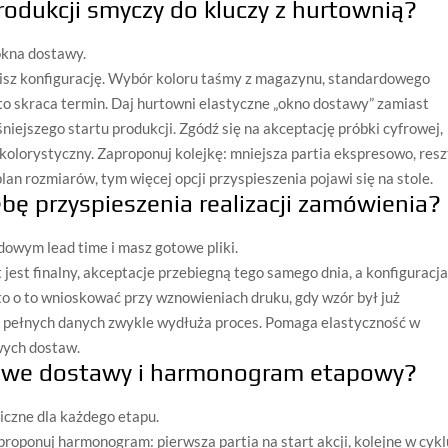
odukcji smyczy do kluczy z hurtownią?
 okna dostawy.
cisz konfigurację. Wybór koloru taśmy z magazynu, standardowego
to skraca termin. Daj hurtowni elastyczne „okno dostawy” zamiast
niejszego startu produkcji. Zgódź się na akceptację próbki cyfrowej,
c kolorystyczny. Zaproponuj kolejkę: mniejsza partia ekspresowo, res
lan rozmiarów, tym więcej opcji przyspieszenia pojawi się na stole.
ebę przyspieszenia realizacji zamówienia?
dowym lead time i masz gotowe pliki.
t jest finalny, akceptacje przebiegną tego samego dnia, a konfiguracj
to o to wnioskować przy wznowieniach druku, gdy wzór był już
z pełnych danych zwykle wydłuża proces. Pomaga elastyczność w
wych dostaw.
owe dostawy i harmonogram etapowy?
niczne dla każdego etapu.
roponuj harmonogram: pierwsza partia na start akcji, kolejne w cykl