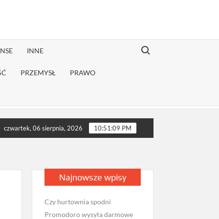
Search for:
ANSE
INNE
ŚĆ
PRZEMYSŁ
PRAWO
ugiej rekonwalescencji?
Jak sprawdzić opinie firmy przeprowa
czwartek, 06 sierpnia, 2026
10:51:10 PM
Najnowsze wpisy
Czy hurtownia spodni
Promodoro wysyła darmowe