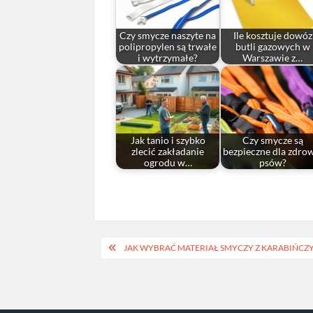
Czy smycze naszyte na
Ile kosztuje dowóz
polipropylen są trwałe
butli gazowych w
i wytrzymałe?
Warszawie z…
Jak tanio i szybko
Czy smycze są
zlecić zakładanie
bezpieczne dla zdro
ogrodu w…
psów?
Nawigacja
JAK WYBRAĆ MATERIAŁ SMYCZY Z KARABIŃCZ
wpisu