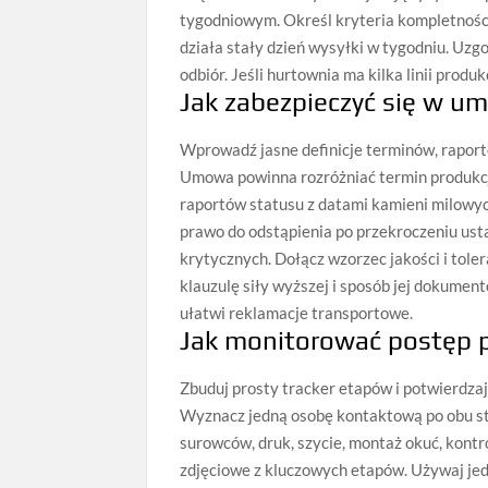
tygodniowym. Określ kryteria kompletności 
działa stały dzień wysyłki w tygodniu. Uzg
odbiór. Jeśli hurtownia ma kilka linii prod
Jak zabezpieczyć się w u
Wprowadź jasne definicje terminów, rapor
Umowa powinna rozróżniać termin produkcj
raportów statusu z datami kamieni milowy
prawo do odstąpienia po przekroczeniu us
krytycznych. Dołącz wzorzec jakości i toler
klauzulę siły wyższej i sposób jej dokume
ułatwi reklamacje transportowe.
Jak monitorować postęp p
Zbuduj prosty tracker etapów i potwierdzaj
Wyznacz jedną osobę kontaktową po obu str
surowców, druk, szycie, montaż okuć, kontr
zdjęciowe z kluczowych etapów. Używaj jed