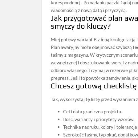
korespondencji. Po nadaniu paczki żądaj nu
wiadomością z nową datą i przyczyną.
Jak przygotować plan aw
smyczy do kluczy?
Miej gotowy wariant B z inną konfiguracją 
Plan awaryjny może obejmować szybszą tech
taśmy z magazynu. W krytycznym scenarius
wewnętrznej i dosztukowanie wersji z nadr
odbioru własnego. Trzymaj w rezerwie plik
prepress. Jeśli to powtórka zamówienia, sko
Chcesz gotową checklistę
Tak, wykorzystaj tę listę przed wysłaniem 
Cel i data graniczna projektu.
Ilość, warianty i priorytety wzorów.
Technika nadruku, kolory i tolerancje
Szerokość taśmy, typ okuć, dodatko