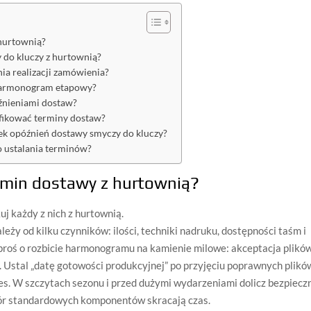
 hurtownią?
 do kluczy z hurtownią?
ia realizacji zamówienia?
harmonogram etapowy?
źnieniami dostaw?
fikować terminy dostaw?
ek opóźnień dostawy smyczy do kluczy?
o ustalania terminów?
termin dostawy z hurtownią?
uj każdy z nich z hurtownią.
eży od kilku czynników: ilości, techniki nadruku, dostępności taśm i
Poproś o rozbicie harmonogramu na kamienie milowe: akceptacja plików
. Ustal „datę gotowości produkcyjnej” po przyjęciu poprawnych plikó
s. W szczytach sezonu i przed dużymi wydarzeniami dolicz bezpiecz
ybór standardowych komponentów skracają czas.