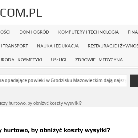
COM.PL
OŚCI
DOM I OGRÓD
KOMPUTERY I TECHNOLOGIA
FIN
I TRANSPORT
NAUKA I EDUKACJA
RESTAURACJE I ŻYWNO
URODA I KOSMETYKI
USŁUGI
ZDROWIE I MEDYCYNA
ce powieki w Grodzisku Mazowieckim dają najszybszy efekt bez dł
czy hurtowo, by obniżyć koszty wysyłki?
 hurtowo, by obniżyć koszty wysyłki?