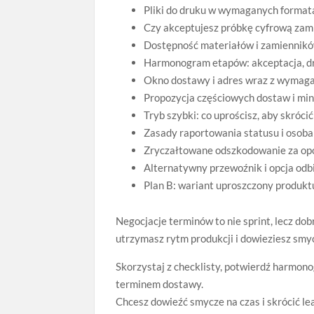
Pliki do druku w wymaganych formatac
Czy akceptujesz próbkę cyfrową zami
Dostępność materiałów i zamiennik
Harmonogram etapów: akceptacja, dr
Okno dostawy i adres wraz z wymagan
Propozycja częściowych dostaw i mini
Tryb szybki: co uprościsz, aby skrócić
Zasady raportowania statusu i osob
Zryczałtowane odszkodowanie za opóź
Alternatywny przewoźnik i opcja odb
Plan B: wariant uproszczony produktu
Negocjacje terminów to nie sprint, lecz dob
utrzymasz rytm produkcji i dowieziesz smy
Skorzystaj z checklisty, potwierdź harmono
terminem dostawy.
Chcesz dowieźć smycze na czas i skrócić le