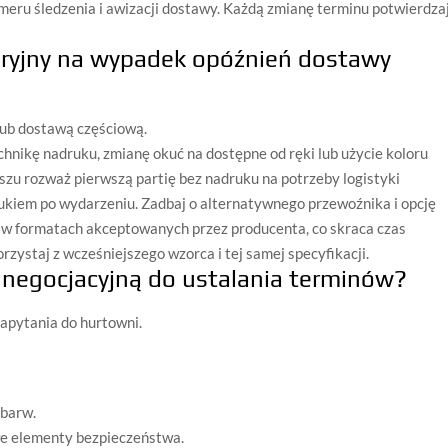
meru śledzenia i awizacji dostawy. Każdą zmianę terminu potwierdza
aryjny na wypadek opóźnień dostawy
lub dostawą częściową.
nikę nadruku, zmianę okuć na dostępne od ręki lub użycie koloru
zu rozważ pierwszą partię bez nadruku na potrzeby logistyki
ukiem po wydarzeniu. Zadbaj o alternatywnego przewoźnika i opcję
i w formatach akceptowanych przez producenta, co skraca czas
rzystaj z wcześniejszego wzorca i tej samej specyfikacji.
 negocjacyjną do ustalania terminów?
zapytania do hurtowni.
 barw.
we elementy bezpieczeństwa.