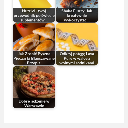
Nutrivi - twój
Shake Flurry: Jak
przewodnik po świecie
kreatywnie
suplementów…
wykorzystać…
Jak Zrobić Pyszne
Odkryj potęgę Lava
Pieczarki Blanszowane
Pure w walce z
- Przepis…
wolnymi rodnikami
Dobre jedzenie w
Warszawie