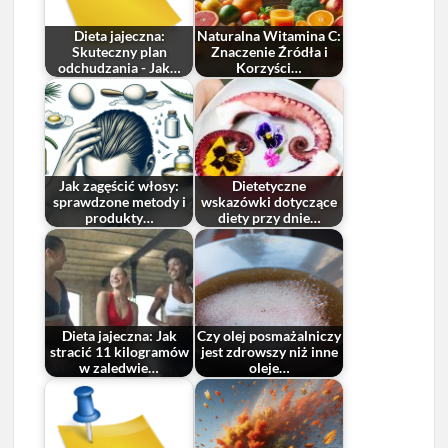
Dieta jajeczna:
Naturalna Witamina C:
Skuteczny plan
Znaczenie Źródła i
odchudzania - Jak…
Korzyści…
Jak zagęścić włosy:
Dietetyczne
sprawdzone metody i
wskazówki dotyczące
produkty…
diety przy dnie…
Dieta jajeczna: Jak
Czy olej posmażalniczy
stracić 11 kilogramów
jest zdrowszy niż inne
w zaledwie…
oleje…