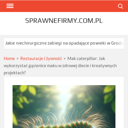
Skip
Search
to
content
SPRAWNEFIRMY.COM.PL
echirurgiczne zabiegi na opadające powieki w Grodzisku Mazowiec
Home
>
Restauracje i żywność
>
Mak caterpillar: Jak
wykorzystać gąsienice maku w zdrowej diecie i kreatywnych
projektach?