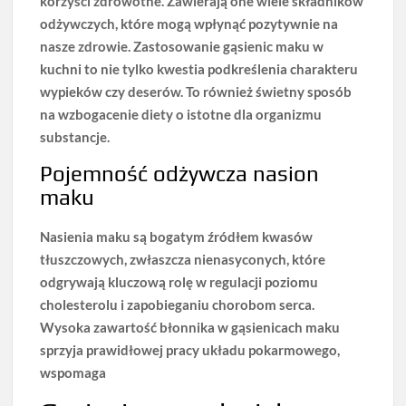
korzyści zdrowotne
. Zawierają one wiele składników
odżywczych, które mogą wpłynąć pozytywnie na
nasze zdrowie. Zastosowanie gąsienic maku w
kuchni to nie tylko kwestia podkreślenia charakteru
wypieków czy deserów. To również świetny sposób
na wzbogacenie diety o istotne dla organizmu
substancje.
Pojemność odżywcza nasion
maku
Nasienia maku są bogatym źródłem kwasów
tłuszczowych, zwłaszcza nienasyconych,
które
odgrywają kluczową rolę w regulacji poziomu
cholesterolu i zapobieganiu chorobom serca.
Wysoka zawartość błonnika w gąsienicach maku
sprzyja prawidłowej pracy układu pokarmowego,
wspomaga