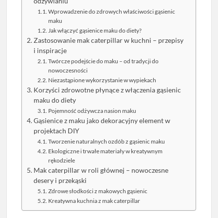
odżywianiu
Wprowadzenie do zdrowych właściwości gąsienic
maku
Jak włączyć gąsienice maku do diety?
Zastosowanie mak caterpillar w kuchni – przepisy
i inspiracje
Twórcze podejście do maku – od tradycji do
nowoczesności
Niezastąpione wykorzystanie w wypiekach
Korzyści zdrowotne płynące z włączenia gąsienic
maku do diety
Pojemność odżywcza nasion maku
Gąsienice z maku jako dekoracyjny element w
projektach DIY
Tworzenie naturalnych ozdób z gąsienic maku
Ekologiczne i trwałe materiały w kreatywnym
rękodziele
Mak caterpillar w roli głównej – nowoczesne
desery i przekąski
Zdrowe słodkości z makowych gąsienic
Kreatywna kuchnia z mak caterpillar