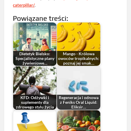
caterpillar/
.
Powiązane treści:
Dietetyk Bielsko:
Mango - Królowa
Specjalistyczne plany
owoców tropikalnych:
żywieniowe…
poznaj jej smak…
KFD: Odżywki i
Regeneracja i odnowa
suplementy dla
z Feniks Oral Liquid:
zdrowego stylu życia
Eliksir…