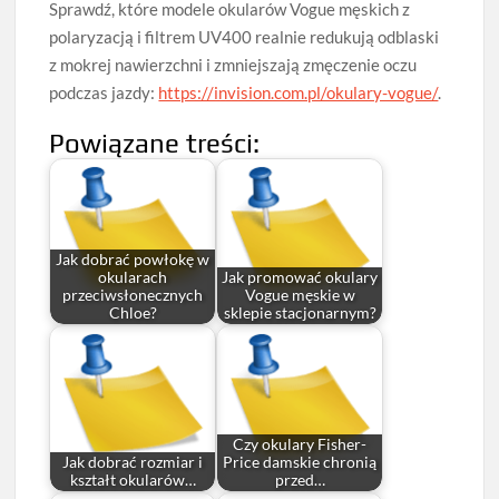
Sprawdź, które modele okularów Vogue męskich z
polaryzacją i filtrem UV400 realnie redukują odblaski
z mokrej nawierzchni i zmniejszają zmęczenie oczu
podczas jazdy:
https://invision.com.pl/okulary-vogue/
.
Powiązane treści:
Jak dobrać powłokę w
okularach
Jak promować okulary
przeciwsłonecznych
Vogue męskie w
Chloe?
sklepie stacjonarnym?
Czy okulary Fisher-
Jak dobrać rozmiar i
Price damskie chronią
kształt okularów…
przed…