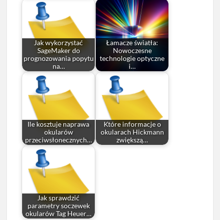
Jak wykorzystać
Łamacze światła:
SageMaker do
Nowoczesne
prognozowania popytu
technologie optyczne
na…
i…
Ile kosztuje naprawa
Które informacje o
okularów
okularach Hickmann
przeciwsłonecznych…
zwiększą…
Jak sprawdzić
parametry soczewek
okularów Tag Heuer…