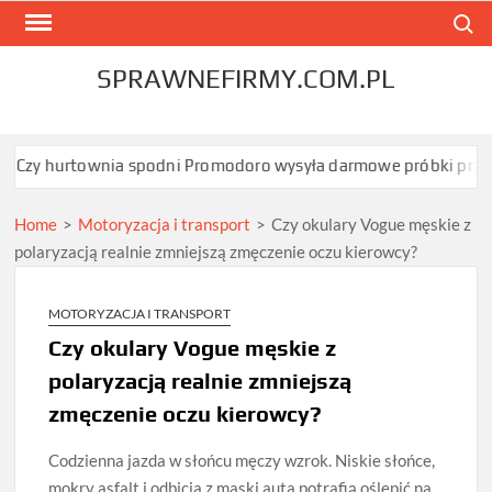
Skip
Search
to
content
SPRAWNEFIRMY.COM.PL
townia spodni Promodoro wysyła darmowe próbki przed zamówi
Home
>
Motoryzacja i transport
>
Czy okulary Vogue męskie z
polaryzacją realnie zmniejszą zmęczenie oczu kierowcy?
MOTORYZACJA I TRANSPORT
Czy okulary Vogue męskie z
polaryzacją realnie zmniejszą
zmęczenie oczu kierowcy?
Codzienna jazda w słońcu męczy wzrok. Niskie słońce,
mokry asfalt i odbicia z maski auta potrafią oślepić na