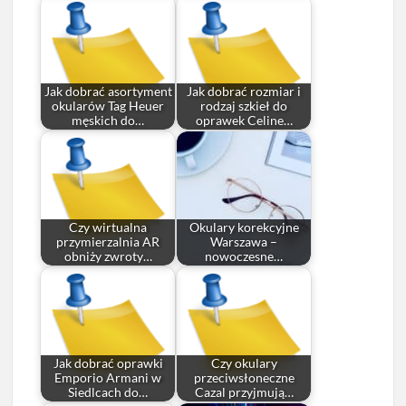
Jak dobrać asortyment
Jak dobrać rozmiar i
okularów Tag Heuer
rodzaj szkieł do
męskich do…
oprawek Celine…
Czy wirtualna
Okulary korekcyjne
przymierzalnia AR
Warszawa –
obniży zwroty…
nowoczesne…
Jak dobrać oprawki
Czy okulary
Emporio Armani w
przeciwsłoneczne
Siedlcach do…
Cazal przyjmują…