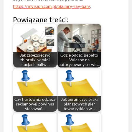
https://invision.com.pl/okulary-ray-ban/
.
Powiązane treści:
Jak zabezpieczyć
Gdzie oddać Bebetto
zbiorniki w mini
Vulcano na
stacjach paliw…
autoryzowany serwis…
Czy hurtownia odzieży
Jak ograniczyć braki
reklamowej powinna
planszowych gier
stosować…
towarzyskich w…