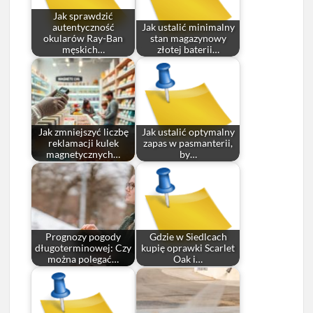
Jak sprawdzić
autentyczność
Jak ustalić minimalny
okularów Ray-Ban
stan magazynowy
męskich…
złotej baterii…
Jak zmniejszyć liczbę
Jak ustalić optymalny
reklamacji kulek
zapas w pasmanterii,
magnetycznych…
by…
Prognozy pogody
Gdzie w Siedlcach
długoterminowej: Czy
kupię oprawki Scarlet
można polegać…
Oak i…