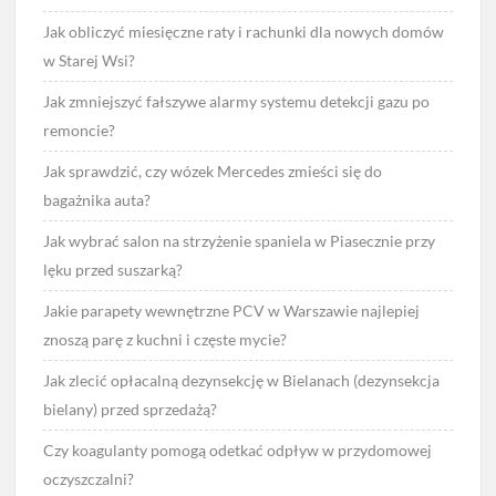
Jak obliczyć miesięczne raty i rachunki dla nowych domów
w Starej Wsi?
Jak zmniejszyć fałszywe alarmy systemu detekcji gazu po
remoncie?
Jak sprawdzić, czy wózek Mercedes zmieści się do
bagażnika auta?
Jak wybrać salon na strzyżenie spaniela w Piasecznie przy
lęku przed suszarką?
Jakie parapety wewnętrzne PCV w Warszawie najlepiej
znoszą parę z kuchni i częste mycie?
Jak zlecić opłacalną dezynsekcję w Bielanach (dezynsekcja
bielany) przed sprzedażą?
Czy koagulanty pomogą odetkać odpływ w przydomowej
oczyszczalni?