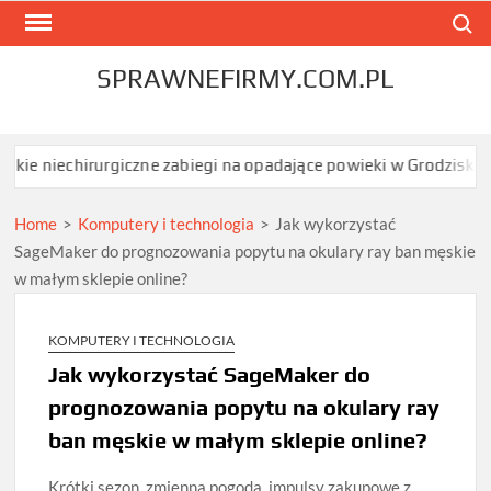
Skip
Search
to
content
SPRAWNEFIRMY.COM.PL
irurgiczne zabiegi na opadające powieki w Grodzisku Mazowieckim
Home
>
Komputery i technologia
>
Jak wykorzystać
SageMaker do prognozowania popytu na okulary ray ban męskie
w małym sklepie online?
KOMPUTERY I TECHNOLOGIA
Jak wykorzystać SageMaker do
prognozowania popytu na okulary ray
ban męskie w małym sklepie online?
Krótki sezon, zmienna pogoda, impulsy zakupowe z