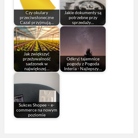
Czy okulary
Jakie dokumenty są
przeciwsłoneczne
potrzebne przy
Cazal przyjmują…
sprzedaży…
Jak zwiększyć
przeżywalność
Odkryj tajemnice
sadzonek w
pogody z Pogoda
największej…
Interia - Najlepszy…
Sukces Shopee – e-
commerce na nowym
poziomie