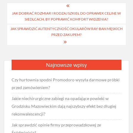
Nawigacja
JAK DOBRAĆ ROZMIAR I RODZAJ SZKIEŁ DO OPRAWEK CELINE W
wpisu
SIEDLCACH, BY POPRAWIĆ KOMFORT WIDZENIA?
JAK SPRAWDZIĆ AUTENTYCZNOŚĆ OKULARÓW RAY-BAN MĘSKICH
PRZED ZAKUPEM?
Najnowsze wpisy
Czy hurtownia spodni Promodoro wysyła darmowe próbki
przed zamówieniem?
Jakie niechirurgiczne zabiegi na opadające powieki w
Grodzisku Mazowieckim dają najszybszy efekt bez długiej
rekonwalescencji?
Jak sprawdzić opinie firmy przeprowadzkowej ze
Śródmieścia?