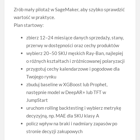
Zrób mały pilotaż w SageMaker, aby szybko sprawdzić
wartość w praktyce.
Plan startowy:
zbierz 12–24 miesiące danych sprzedaży, stany,
przerwy w dostępności oraz cechy produktów
wybierz 20–50 SKU męskich Ray‑Ban, najlepiej
o różnych kształtach i zróżnicowanej polaryzacji
przygotuj cechy kalendarzowe i pogodowe dla
Twojego rynku
zbuduj baseline w XGBoost lub Prophet,
następnie model w DeepAR+ lub TFT w
JumpStart
uruchom rolling backtesting i wybierz metrykę
decyzyjną, np. MAE dla SKU klasy A
policz wpływ na braki i nadmiary zapasów po
stronie decyzji zakupowych