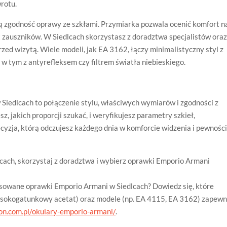
wrotu.
ą zgodność oprawy ze szkłami. Przymiarka pozwala ocenić komfort n
ąt zauszników. W Siedlcach skorzystasz z doradztwa specjalistów oraz
zed wizytą. Wiele modeli, jak EA 3162, łączy minimalistyczny styl z
w tym z antyrefleksem czy filtrem światła niebieskiego.
iedlcach to połączenie stylu, właściwych wymiarów i zgodności z
sz, jakich proporcji szukać, i weryfikujesz parametry szkieł,
cyzja, którą odczujesz każdego dnia w komforcie widzenia i pewnośc
cach, skorzystaj z doradztwa i wybierz oprawki Emporio Armani
asowane oprawki Emporio Armani w Siedlcach? Dowiedz się, które
 wysokogatunkowy acetat) oraz modele (np. EA 4115, EA 3162) zapewn
ion.com.pl/okulary-emporio-armani/
.