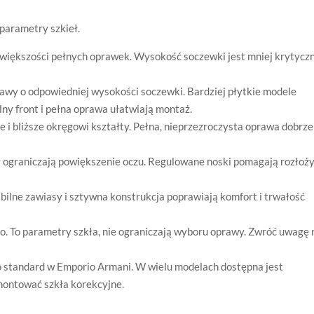
 parametry szkieł.
większości pełnych oprawek. Wysokość soczewki jest mniej krytycz
wy o odpowiedniej wysokości soczewki. Bardziej płytkie modele
lny front i pełna oprawa ułatwiają montaż.
 i bliższe okręgowi kształty. Pełna, nieprzezroczysta oprawa dobrze
 ograniczają powiększenie oczu. Regulowane noski pomagają rozłoż
ilne zawiasy i sztywna konstrukcja poprawiają komfort i trwałość
ego. To parametry szkła, nie ograniczają wyboru oprawy. Zwróć uwagę 
 standard w Emporio Armani. W wielu modelach dostępna jest
montować szkła korekcyjne.