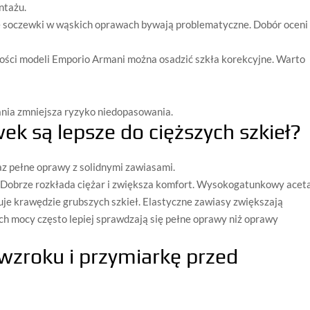
ntażu.
że soczewki w wąskich oprawach bywają problematyczne. Dobór oceni
ści modeli Emporio Armani można osadzić szkła korekcyjne. Warto
adania zmniejsza ryzyko niedopasowania.
ek są lepsze do cięższych szkieł?
az pełne oprawy z solidnymi zawiasami.
ty. Dobrze rozkłada ciężar i zwiększa komfort. Wysokogatunkowy acet
uje krawędzie grubszych szkieł. Elastyczne zawiasy zwiększają
h mocy często lepiej sprawdzają się pełne oprawy niż oprawy
wzroku i przymiarkę przed