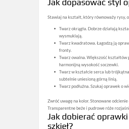
Jak dopasować styl o
Stawiaj na kształt, który równoważy rysy, 
Twarz okrągła. Dobrze działają kszta
wysmuklają.
Twarz kwadratowa. Łagodzą ją opraw
fronty.
Twarz owalna. Większość kształtów p
harmonijną wysokość soczewki.
Twarz w kształcie serca lub trójkątn
subtelnie uniesioną górną linią.
Twarz podłużna. Szukaj oprawek o w
Zwróć uwagę na kolor. Stonowane odcienie cz
Transparentne beże i pudrowe róże rozjaśn
Jak dobierać oprawk
szkieł?