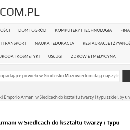
COM.PL
OŚCI
DOM I OGRÓD
KOMPUTERY I TECHNOLOGIA
FIN
I TRANSPORT
NAUKA I EDUKACJA
RESTAURACJE I ŻYWNO
URODA I KOSMETYKI
USŁUGI
ZDROWIE I MEDYCYNA
ce powieki w Grodzisku Mazowieckim dają najszybszy efekt bez dł
i Emporio Armani w Siedlcach do kształtu twarzy i typu szkieł, by u
rmani w Siedlcach do kształtu twarzy i typu