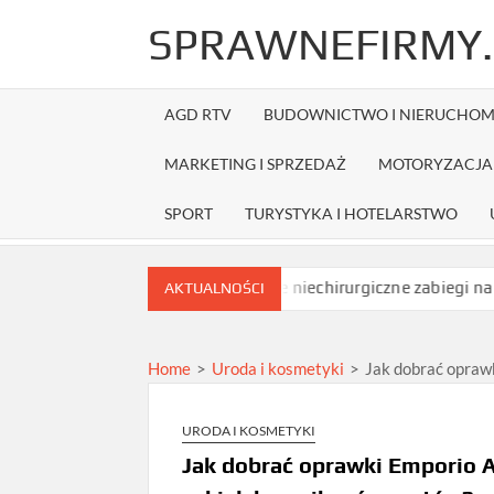
Skip
SPRAWNEFIRMY.
to
content
AGD RTV
BUDOWNICTWO I NIERUCHOM
MARKETING I SPRZEDAŻ
MOTORYZACJA 
SPORT
TURYSTYKA I HOTELARSTWO
przed zamówieniem?
Jakie niechirurgiczne zabiegi na opadają
AKTUALNOŚCI
Home
>
Uroda i kosmetyki
>
Jak dobrać oprawk
URODA I KOSMETYKI
Jak dobrać oprawki Emporio A