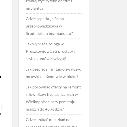
zmniejszyć ryzyko odrzutu
implantu?
Gdzie zaparkuje firma
przeprowadzkowa w
Śródmieściu bez mandatu?
d
Jak wybrać urologa w
Pruszkowie z USG prostaty i
szybko umówić wizytę?
Jak bezpiecznie i tanio zwalczyć
?
mrówki na Bemowie w bloku?
Jak porównać oferty na remont
siłowników hydraulicznych w
Wielkopolsce przy przestoju
j,
maszyn do 48 godzin?
u
Gdzie szukać mieszkań na
sprzedaż w Legionowie blisko