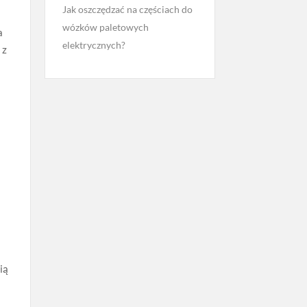
Jak oszczędzać na częściach do
wózków paletowych
a
elektrycznych?
 z
i
ią