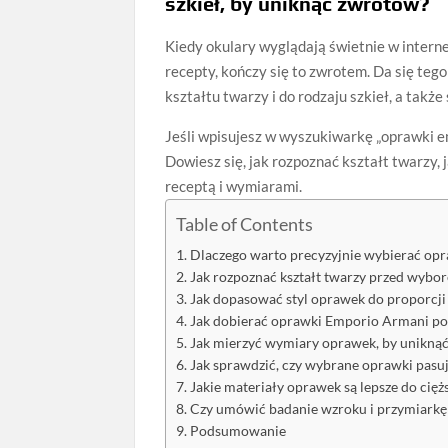
szkieł, by uniknąć zwrotów?
Kiedy okulary wyglądają świetnie w internec
recepty, kończy się to zwrotem. Da się teg
kształtu twarzy i do rodzaju szkieł, a takż
Jeśli wpisujesz w wyszukiwarkę „oprawki em
Dowiesz się, jak rozpoznać kształt twarzy, 
receptą i wymiarami.
Table of Contents
Dlaczego warto precyzyjnie wybierać op
Jak rozpoznać kształt twarzy przed wyb
Jak dopasować styl oprawek do proporcji
Jak dobierać oprawki Emporio Armani pod
Jak mierzyć wymiary oprawek, by unikną
Jak sprawdzić, czy wybrane oprawki pasuj
Jakie materiały oprawek są lepsze do cięż
Czy umówić badanie wzroku i przymiarkę
Podsumowanie