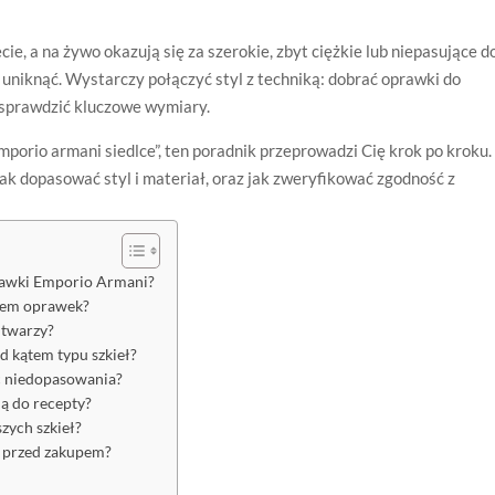
ie, a na żywo okazują się za szerokie, zbyt ciężkie lub niepasujące d
o uniknąć. Wystarczy połączyć styl z techniką: dobrać oprawki do
e sprawdzić kluczowe wymiary.
porio armani siedlce”, ten poradnik przeprowadzi Cię krok po kroku.
jak dopasować styl i materiał, oraz jak zweryfikować zgodność z
rawki Emporio Armani?
orem oprawek?
 twarzy?
 kątem typu szkieł?
ć niedopasowania?
ą do recepty?
szych szkieł?
 przed zakupem?