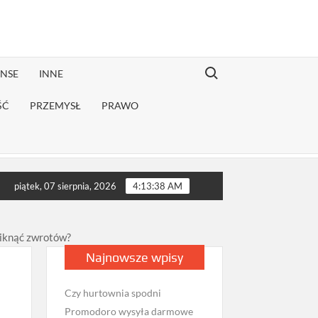
Search for:
ANSE
INNE
ŚĆ
PRZEMYSŁ
PRAWO
ugiej rekonwalescencji?
Jak sprawdzić opinie firmy przeprowa
piątek, 07 sierpnia, 2026
4:13:38 AM
niknąć zwrotów?
Najnowsze wpisy
Czy hurtownia spodni
Promodoro wysyła darmowe