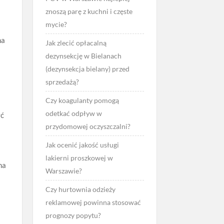
znoszą parę z kuchni i częste
mycie?
na
Jak zlecić opłacalną
dezynsekcję w Bielanach
(dezynsekcja bielany) przed
sprzedażą?
Czy koagulanty pomogą
odetkać odpływ w
yć
przydomowej oczyszczalni?
Jak ocenić jakość usługi
lakierni proszkowej w
na
Warszawie?
Czy hurtownia odzieży
reklamowej powinna stosować
prognozy popytu?