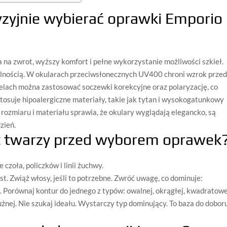
yzyjnie wybierać oprawki Emporio
 na zwrot, wyższy komfort i pełne wykorzystanie możliwości szkieł.
alnością. W okularach przeciwsłonecznych UV400 chroni wzrok prze
ach można zastosować soczewki korekcyjne oraz polaryzację, co
tosuje hipoalergiczne materiały, takie jak tytan i wysokogatunkowy
 rozmiaru i materiału sprawia, że okulary wyglądają elegancko, są
zień.
łt twarzy przed wyborem oprawek
czoła, policzków i linii żuchwy.
st. Zwiąż włosy, jeśli to potrzebne. Zwróć uwagę, co dominuje:
a. Porównaj kontur do jednego z typów: owalnej, okrągłej, kwadratowe
łużnej. Nie szukaj ideału. Wystarczy typ dominujący. To baza do dobor