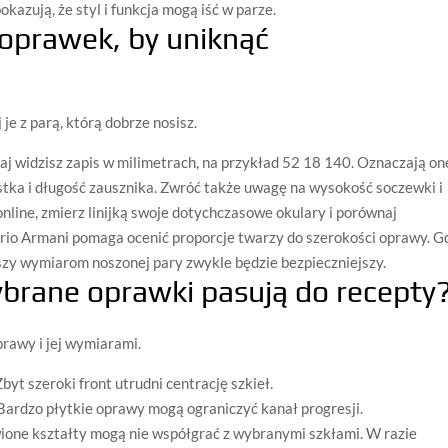
pokazują, że styl i funkcja mogą iść w parze.
 oprawek, by uniknąć
je z parą, którą dobrze nosisz.
j widzisz zapis w milimetrach, na przykład 52 18 140. Oznaczają on
stka i długość zausznika. Zwróć także uwagę na wysokość soczewki i
online, zmierz linijką swoje dotychczasowe okulary i porównaj
rio Armani pomaga ocenić proporcje twarzy do szerokości oprawy. G
szy wymiarom noszonej pary zwykle będzie bezpieczniejszy.
ybrane oprawki pasują do recepty
rawy i jej wymiarami.
yt szeroki front utrudni centrację szkieł.
ardzo płytkie oprawy mogą ograniczyć kanał progresji.
ione kształty mogą nie współgrać z wybranymi szkłami. W razie