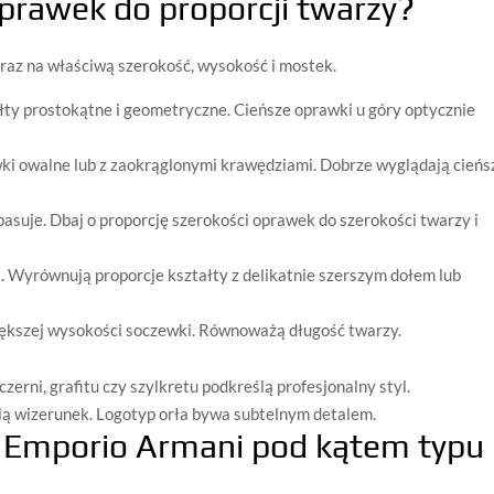
prawek do proporcji twarzy?
oraz na właściwą szerokość, wysokość i mostek.
łty prostokątne i geometryczne. Cieńsze oprawki u góry optycznie
ki owalne lub z zaokrąglonymi krawędziami. Dobrze wyglądają cieńs
asuje. Dbaj o proporcję szerokości oprawek do szerokości twarzy i
a. Wyrównują proporcje kształty z delikatnie szerszym dołem lub
iększej wysokości soczewki. Równoważą długość twarzy.
erni, grafitu czy szylkretu podkreślą profesjonalny styl.
ią wizerunek. Logotyp orła bywa subtelnym detalem.
i Emporio Armani pod kątem typu