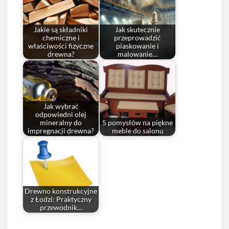
Jakie są składniki
Jak skutecznie
chemiczne i
przeprowadzić
właściwości fizyczne
piaskowanie i
drewna?
malowanie…
Jak wybrać
odpowiedni olej
mineralny do
5 pomysłów na piękne
impregnacji drewna?
meble do salonu
Drewno konstrukcyjne
z Łodzi: Praktyczny
przewodnik…