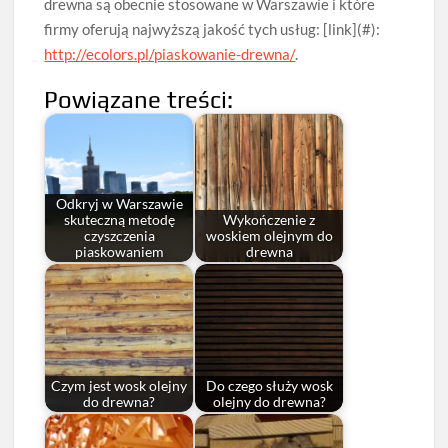
drewna są obecnie stosowane w Warszawie i które
firmy oferują najwyższą jakość tych usług: [link](#):
http://ecolors.pl/piaskowanie-drewna/
.
Powiązane treści:
Odkryj w Warszawie
skuteczną metodę
Wykończenie z
czyszczenia
woskiem olejnym do
piaskowaniem
drewna
Czym jest wosk olejny
Do czego służy wosk
do drewna?
olejny do drewna?