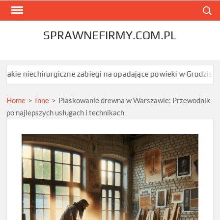
Skip
Search
to
content
SPRAWNEFIRMY.COM.PL
hirurgiczne zabiegi na opadające powieki w Grodzisku Mazowiecki
Home
>
Inne
>
Piaskowanie drewna w Warszawie: Przewodnik
po najlepszych usługach i technikach