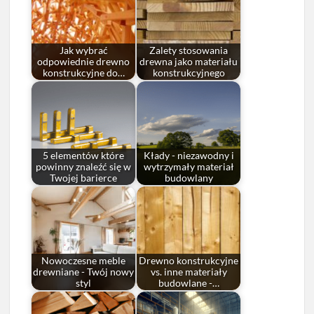
Jak wybrać
Zalety stosowania
odpowiednie drewno
drewna jako materiału
konstrukcyjne do…
konstrukcyjnego
5 elementów które
Kłady - niezawodny i
powinny znaleźć się w
wytrzymały materiał
Twojej barierce
budowlany
Nowoczesne meble
Drewno konstrukcyjne
drewniane - Twój nowy
vs. inne materiały
styl
budowlane -…