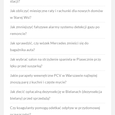
stacji?
Jak obliczyć miesięczne raty i rachunki dla nowych domów
w Starej Wsi?
Jak zmniejszyć fałszywe alarmy systemu detekcji gazu po
remoncie?
Jak sprawdzić, czy wózek Mercedes zmieści się do
bagażnika auta?
Jak wybrać salon na strzyżenie spaniela w Piasecznie przy
lęku przed suszarką?
Jakie parapety wewnętrzne PCV w Warszawie najlepiej
znoszą parę z kuchni i częste mycie?
Jak zlecić opłacalną dezynsekcję w Bielanach (dezynsekcja
bielany) przed sprzedażą?
Czy koagulanty pomogą odetkać odpływ w przydomowej
oczyszczalni?