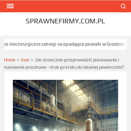
Skip
Search
to
content
SPRAWNEFIRMY.COM.PL
rurgiczne zabiegi na opadające powieki w Grodzisku Mazowieckim
Home
>
Inne
>
Jak skutecznie przeprowadzić piaskowanie i
malowanie proszkowe – krok po kroku do idealnej powierzchni?