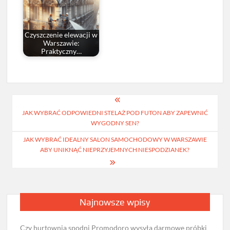
Czyszczenie elewacji w
Warszawie:
Praktyczny…
Nawigacja
JAK WYBRAĆ ODPOWIEDNI STELAŻ POD FUTON ABY ZAPEWNIĆ
wpisu
WYGODNY SEN?
JAK WYBRAĆ IDEALNY SALON SAMOCHODOWY W WARSZAWIE
ABY UNIKNĄĆ NIEPRZYJEMNYCH NIESPODZIANEK?
Najnowsze wpisy
Czy hurtownia spodni Promodoro wysyła darmowe próbki