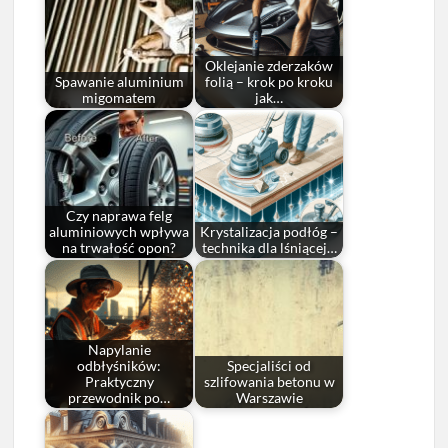
Oklejanie zderzaków
Spawanie aluminium
folią – krok po kroku
migomatem
jak…
Czy naprawa felg
aluminiowych wpływa
Krystalizacja podłóg –
na trwałość opon?
technika dla lśniącej…
Napylanie
odbłyśników:
Specjaliści od
Praktyczny
szlifowania betonu w
przewodnik po…
Warszawie