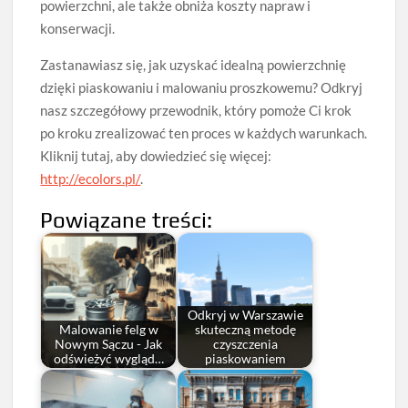
powierzchni, ale także obniża koszty napraw i
konserwacji.
Zastanawiasz się, jak uzyskać idealną powierzchnię
dzięki piaskowaniu i malowaniu proszkowemu? Odkryj
nasz szczegółowy przewodnik, który pomoże Ci krok
po kroku zrealizować ten proces w każdych warunkach.
Kliknij tutaj, aby dowiedzieć się więcej:
http://ecolors.pl/
.
Powiązane treści:
Odkryj w Warszawie
Malowanie felg w
skuteczną metodę
Nowym Sączu - Jak
czyszczenia
odświeżyć wygląd…
piaskowaniem