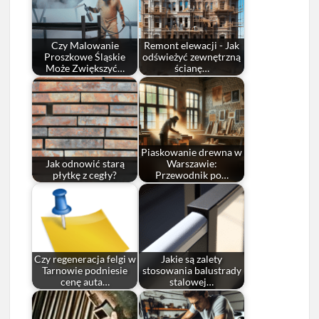
Czy Malowanie
Remont elewacji - Jak
Proszkowe Śląskie
odświeżyć zewnętrzną
Może Zwiększyć…
ścianę…
Piaskowanie drewna w
Jak odnowić starą
Warszawie:
płytkę z cegły?
Przewodnik po…
Czy regeneracja felgi w
Jakie są zalety
Tarnowie podniesie
stosowania balustrady
cenę auta…
stalowej…