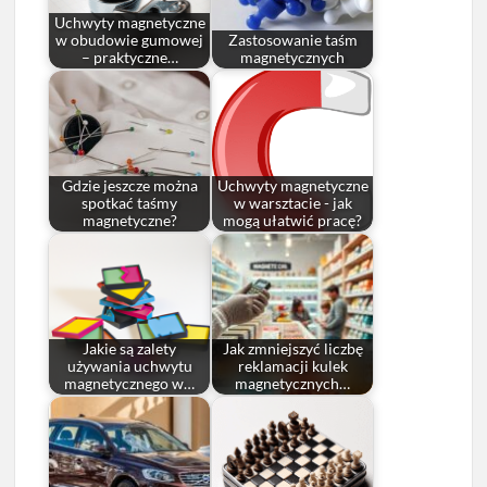
Uchwyty magnetyczne
w obudowie gumowej
Zastosowanie taśm
– praktyczne…
magnetycznych
Gdzie jeszcze można
Uchwyty magnetyczne
spotkać taśmy
w warsztacie - jak
magnetyczne?
mogą ułatwić pracę?
Jakie są zalety
Jak zmniejszyć liczbę
używania uchwytu
reklamacji kulek
magnetycznego w…
magnetycznych…