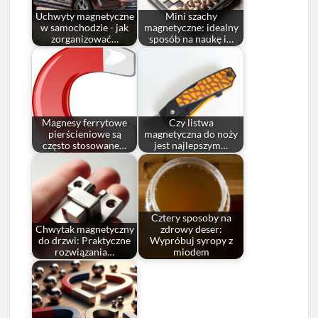
Uchwyty magnetyczne
Mini szachy
w samochodzie - jak
magnetyczne: idealny
zorganizować…
sposób na naukę i…
Magnesy ferrytowe
Czy listwa
pierścieniowe są
magnetyczna do noży
często stosowane…
jest najlepszym…
Cztery sposoby na
Chwytak magnetyczny
zdrowy deser:
do drzwi: Praktyczne
Wypróbuj syropy z
rozwiązania…
miodem