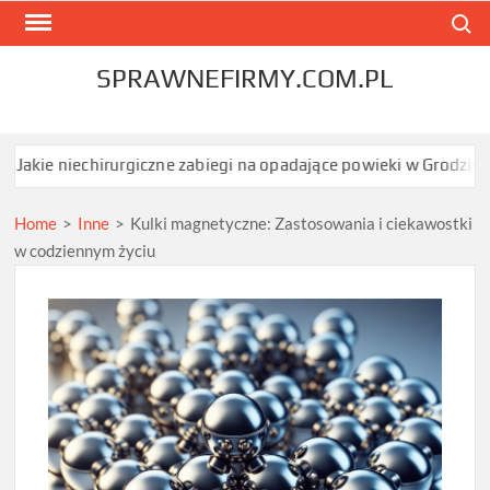
Skip
Search
to
content
SPRAWNEFIRMY.COM.PL
hirurgiczne zabiegi na opadające powieki w Grodzisku Mazowieck
Home
>
Inne
>
Kulki magnetyczne: Zastosowania i ciekawostki
w codziennym życiu