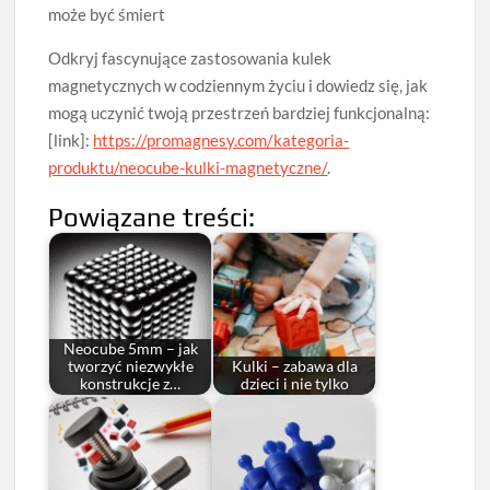
może być śmiert
Odkryj fascynujące zastosowania kulek
magnetycznych w codziennym życiu i dowiedz się, jak
mogą uczynić twoją przestrzeń bardziej funkcjonalną:
[link]:
https://promagnesy.com/kategoria-
produktu/neocube-kulki-magnetyczne/
.
Powiązane treści:
Neocube 5mm – jak
tworzyć niezwykłe
Kulki – zabawa dla
konstrukcje z…
dzieci i nie tylko