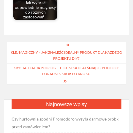
Jak wybrać
odpowiednie magnesy
do różnych
zastosowań…
Nawigacja
KLEJ MAGICZNY – JAK ZNALEŹĆ IDEALNY PRODUKT DLA KAŻDEGO
wpisu
PROJEKTU DIY?
KRYSTALIZACJA PODŁÓG – TECHNIKA DLA LŚNIĄCEJ PODŁOGI:
PORADNIK KROK PO KROKU
Najnowsze wpisy
Czy hurtownia spodni Promodoro wysyła darmowe próbki
przed zamówieniem?