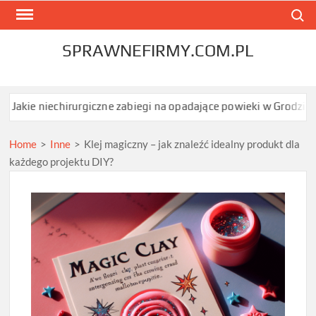
Skip
Search
to
content
SPRAWNEFIRMY.COM.PL
chirurgiczne zabiegi na opadające powieki w Grodzisku Mazowiec
Home
>
Inne
>
Klej magiczny – jak znaleźć idealny produkt dla
każdego projektu DIY?