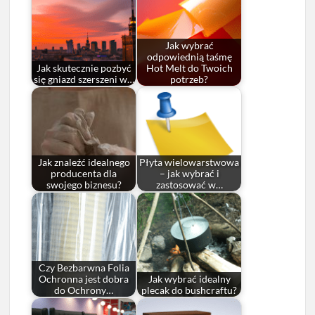
Jak wybrać
odpowiednią taśmę
Jak skutecznie pozbyć
Hot Melt do Twoich
się gniazd szerszeni w…
potrzeb?
Jak znaleźć idealnego
Płyta wielowarstwowa
producenta dla
– jak wybrać i
swojego biznesu?
zastosować w…
Czy Bezbarwna Folia
Ochronna jest dobra
Jak wybrać idealny
do Ochrony…
plecak do bushcraftu?