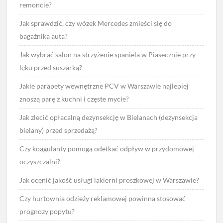
remoncie?
Jak sprawdzić, czy wózek Mercedes zmieści się do
bagażnika auta?
Jak wybrać salon na strzyżenie spaniela w Piasecznie przy
lęku przed suszarką?
Jakie parapety wewnętrzne PCV w Warszawie najlepiej
znoszą parę z kuchni i częste mycie?
Jak zlecić opłacalną dezynsekcję w Bielanach (dezynsekcja
bielany) przed sprzedażą?
Czy koagulanty pomogą odetkać odpływ w przydomowej
oczyszczalni?
Jak ocenić jakość usługi lakierni proszkowej w Warszawie?
Czy hurtownia odzieży reklamowej powinna stosować
prognozy popytu?