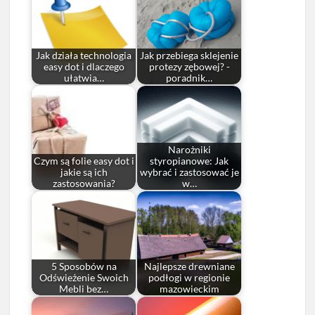
Jak działa technologia
Jak przebiega sklejenie
easy dot i dlaczego
protezy zębowej? -
ułatwia…
poradnik…
Narożniki
Czym są folie easy dot i
styropianowe: Jak
jakie są ich
wybrać i zastosować je
zastosowania?
w…
5 Sposobów na
Najlepsze drewniane
Odświeżenie Swoich
podłogi w regionie
Mebli bez…
mazowieckim