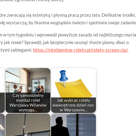
óre zwracają się estetyką i płynną pracą przez lata. Delikatne środki,
dę wystarczą, by tkanina wyglądała świeżo i spełniała swoje zadanie
een w tym tygodniu i wprowadź powyższe zasady od najbliższego mycia
ły jak nowe? Sprawdź, jak bezpiecznie usunąć tłuste plamy, dbać o
stymi zabiegami:
https://inteligentne-rolety.pl/rolety-screen-zip/
.
Czy samodzielny
montaż rolet
Jak wybrać rolety
Warszawa Wilanów
wewnętrzne dzień noc
wymaga…
w Warszawie…