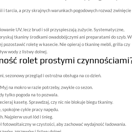
ii i tarcia, a przy skrajnych warunkach pogodowych rozważ zwinięcie
wanie UV, lecz brud i sól przyspieszają zużycie. Systematyczne,
spryskuj tkaniny środkami owadobójczymi ani preparatami do szyb. W
ej pozostawić roletę w kasecie. Nie opieraj o tkaninę mebli, grilla czy
yw wody z listwy dolnej.
ność rolet prostymi czynnościami
ni, sezonowy przegląd i ostrożna obsługa na co dzień.
 Myj na mokro w razie potrzeby, zwykle co sezon.
gdy tylko pogoda na to pozwala.
cieraj kasetę. Sprawdzaj, czy nic nie blokuje biegu tkaniny.
e, spokojne cykle pracy napędu.
. Najpierw usuń lód i śnieg.
 fotowoltaiczny w czystości, aby zachować wydajność ładowania.
szwów, zgrzewów i listwy dolnej.