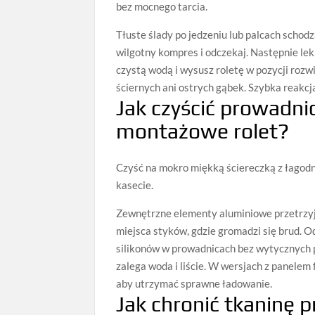
bez mocnego tarcia.
Tłuste ślady po jedzeniu lub palcach scho
wilgotny kompres i odczekaj. Następnie lek
czystą wodą i wysusz roletę w pozycji rozwi
ściernych ani ostrych gąbek. Szybka reakcj
Jak czyścić prowadnic
montażowe rolet?
Czyść na mokro miękką ściereczką z łagod
kasecie.
Zewnętrzne elementy aluminiowe przetrzyj
miejsca styków, gdzie gromadzi się brud. Od
silikonów w prowadnicach bez wytycznych p
zalega woda i liście. W wersjach z panelem 
aby utrzymać sprawne ładowanie.
Jak chronić tkaninę 