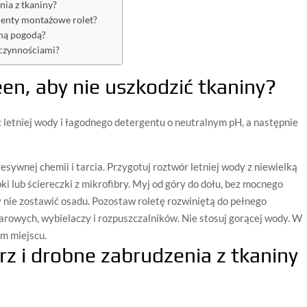
nia z tkaniny?
ementy montażowe rolet?
tną pogodą?
 czynnościami?
reen, aby nie uszkodzić tkaniny?
 letniej wody i łagodnego detergentu o neutralnym pH, a następnie
resywnej chemii i tarcia. Przygotuj roztwór letniej wody z niewielką
bki lub ściereczki z mikrofibry. Myj od góry do dołu, bez mocnego
 nie zostawić osadu. Pozostaw roletę rozwiniętą do pełnego
arowych, wybielaczy i rozpuszczalników. Nie stosuj gorącej wody. W
ym miejscu.
rz i drobne zabrudzenia z tkaniny