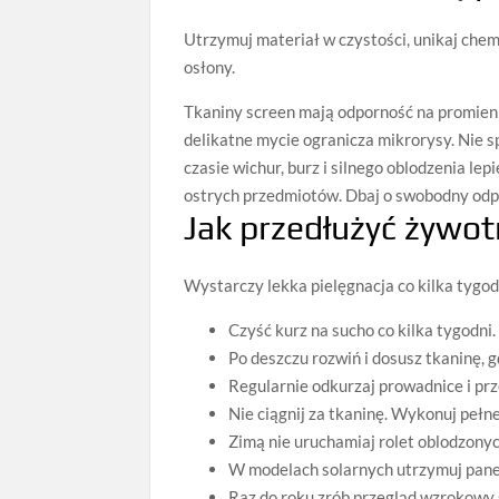
Utrzymuj materiał w czystości, unikaj chem
osłony.
Tkaniny screen mają odporność na promienio
delikatne mycie ogranicza mikrorysy. Nie 
czasie wichur, burz i silnego oblodzenia lepi
ostrych przedmiotów. Dbaj o swobodny odpł
Jak przedłużyć żywot
Wystarczy lekka pielęgnacja co kilka tygod
Czyść kurz na sucho co kilka tygodni.
Po deszczu rozwiń i dosusz tkaninę, 
Regularnie odkurzaj prowadnice i prze
Nie ciągnij za tkaninę. Wykonuj pełn
Zimą nie uruchamiaj rolet oblodzonych
W modelach solarnych utrzymuj panel
Raz do roku zrób przegląd wzrokowy 