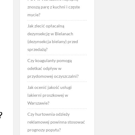
znoszą parę z kuchni i częste
mycie?
Jak zlecić opłacalną
dezynsekcję w Bielanach
(dezynsekcja bielany) przed
sprzedażą?
Czy koagulanty pomogą
odetkać odpływ w
przydomowej oczyszczalni?
Jak ocenić jakość usługi
lakierni proszkowej w
Warszawie?
?
Czy hurtownia odzieży
reklamowej powinna stosować
prognozy popytu?