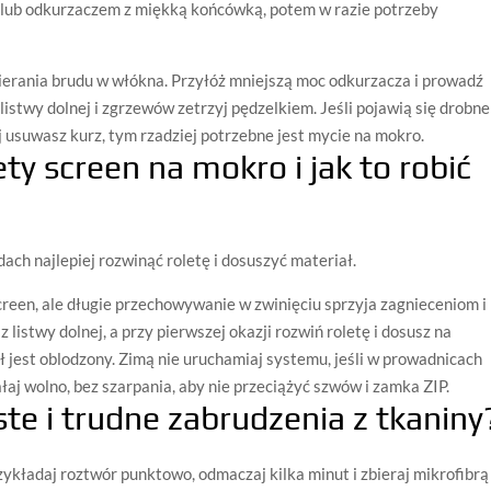
ą lub odkurzaczem z miękką końcówką, potem w razie potrzeby
ierania brudu w włókna. Przyłóż mniejszą moc odkurzacza i prowadź
listwy dolnej i zgrzewów zetrzyj pędzelkiem. Jeśli pojawią się drobne
ej usuwasz kurz, tym rzadziej potrzebne jest mycie na mokro.
ty screen na mokro i jak to robić
dach najlepiej rozwinąć roletę i dosuszyć materiał.
creen, ale długie przechowywanie w zwinięciu sprzyja zagnieceniom i
listwy dolnej, a przy pierwszej okazji rozwiń roletę i dosusz na
ał jest oblodzony. Zimą nie uruchamiaj systemu, jeśli w prowadnicach
łaj wolno, bez szarpania, aby nie przeciążyć szwów i zamka ZIP.
te i trudne zabrudzenia z tkaniny
zykładaj roztwór punktowo, odmaczaj kilka minut i zbieraj mikrofibrą