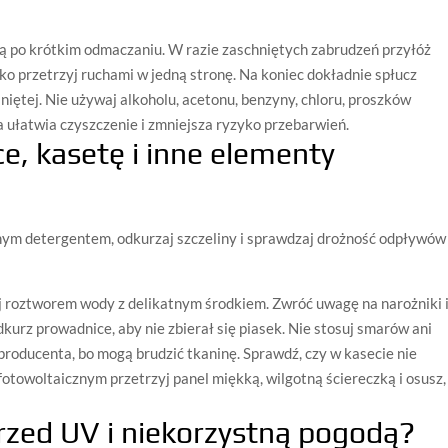
dzą po krótkim odmaczaniu. W razie zaschniętych zabrudzeń przyłóż
ko przetrzyj ruchami w jedną stronę. Na koniec dokładnie spłucz
niętej. Nie używaj alkoholu, acetonu, benzyny, chloru, proszków
a ułatwia czyszczenie i zmniejsza ryzyko przebarwień.
e, kasetę i inne elementy
nym detergentem, odkurzaj szczeliny i sprawdzaj drożność odpływów
 roztworem wody z delikatnym środkiem. Zwróć uwagę na narożniki 
kurz prowadnice, aby nie zbierał się piasek. Nie stosuj smarów ani
roducenta, bo mogą brudzić tkaninę. Sprawdź, czy w kasecie nie
fotowoltaicznym przetrzyj panel miękką, wilgotną ściereczką i osusz,
przed UV i niekorzystną pogodą?