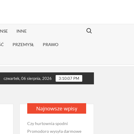
Search for:
ANSE
INNE
ŚĆ
PRZEMYSŁ
PRAWO
ekonwalescencji?
Jak sprawdzić opinie firmy przeprowadzkowej
czwartek, 06 sierpnia, 2026
3:10:08 PM
Najnowsze wpisy
Czy hurtownia spodni
Promodoro wysyła darmowe