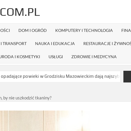
COM.PL
OŚCI
DOM I OGRÓD
KOMPUTERY I TECHNOLOGIA
FIN
I TRANSPORT
NAUKA I EDUKACJA
RESTAURACJE I ŻYWNO
URODA I KOSMETYKI
USŁUGI
ZDROWIE I MEDYCYNA
eki w Grodzisku Mazowieckim dają najszybszy efekt bez długiej r
n, by nie uszkodzić tkaniny?