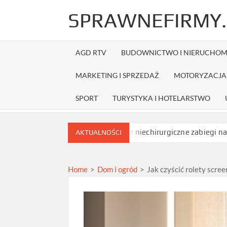
Skip
SPRAWNEFIRMY.
to
content
AGD RTV
BUDOWNICTWO I NIERUCHOM
MARKETING I SPRZEDAŻ
MOTORYZACJA 
SPORT
TURYSTYKA I HOTELARSTWO
zamówieniem?
Jakie niechirurgiczne zabiegi na opadające powi
AKTUALNOŚCI
Home
>
Dom i ogród
>
Jak czyścić rolety scree