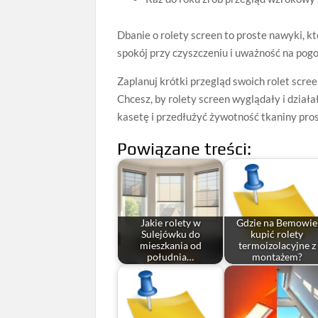
Dbanie o rolety screen to proste nawyki, kt
spokój przy czyszczeniu i uważność na pogo
Zaplanuj krótki przegląd swoich rolet scr
Chcesz, by rolety screen wyglądały i działa
kasetę i przedłużyć żywotność tkaniny pro
Powiązane treści:
Jakie rolety w
Gdzie na Bemowie
Sulejówku do
kupić rolety
mieszkania od
termoizolacyjne z
południa…
montażem?