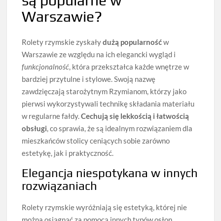
są popularne w
Warszawie?
Rolety rzymskie zyskały
dużą popularność
w
Warszawie ze względu na ich elegancki wygląd i
funkcjonalność
, która przekształca każde wnętrze w
bardziej przytulne i stylowe. Swoją nazwę
zawdzięczają starożytnym Rzymianom, którzy jako
pierwsi wykorzystywali technikę składania materiału
w regularne fałdy.
Cechują się lekkością i łatwością
obsługi
, co sprawia, że są idealnym rozwiązaniem dla
mieszkańców stolicy ceniących sobie zarówno
estetykę, jak i praktyczność.
Elegancja niespotykana w innych
rozwiązaniach
Rolety rzymskie wyróżniają się estetyką, której nie
można osiągnąć za pomocą innych typów osłon