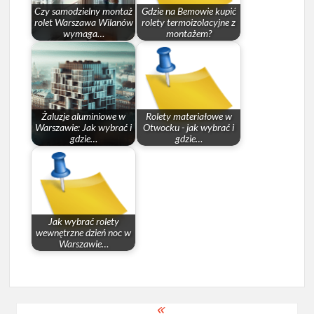
Czy samodzielny montaż
Gdzie na Bemowie kupić
rolet Warszawa Wilanów
rolety termoizolacyjne z
wymaga…
montażem?
Żaluzje aluminiowe w
Rolety materiałowe w
Warszawie: Jak wybrać i
Otwocku - jak wybrać i
gdzie…
gdzie…
Jak wybrać rolety
wewnętrzne dzień noc w
Warszawie…
Nawigacja