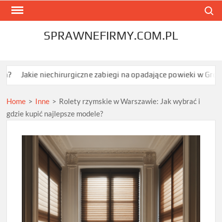
Skip
Search
to
content
SPRAWNEFIRMY.COM.PL
 niechirurgiczne zabiegi na opadające powieki w Grodzisku Mazow
Home
>
Inne
>
Rolety rzymskie w Warszawie: Jak wybrać i
gdzie kupić najlepsze modele?