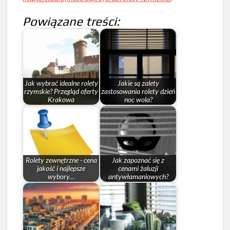
Powiązane treści:
Jak wybrać idealne rolety
Jakie są zalety
rzymskie? Przegląd oferty
zastosowania rolety dzień
Krakowa
noc wola?
Rolety zewnętrzne - cena
Jak zapoznać się z
jakość i najlepsze
cenami żaluzji
wybory…
antywłamaniowych?