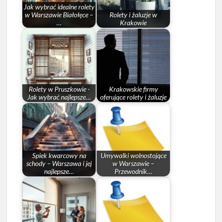
Jak wybrać idealne rolety
w Warszawie Białołęce –
Rolety i żaluzje w
…
Krakowie
Rolety w Pruszkowie -
Krakowskie firmy
Jak wybrać najlepsze…
oferujące rolety i żaluzje
Spiek kwarcowy na
Umywalki wolnostojące
schody – Warszawa i jej
w Warszawie –
najlepsze…
Przewodnik…