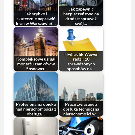
Jak zapewnić
Jak szybko i
bezpieczeństwo na
skutecznie naprawić
drodze: sprawdź
kran w Warszawie?…
swój…
Hydraulik Wawer
Kompleksowe usługi
radzi: 10
montażu zamków w
sprawdzonych
Sosnowcu
sposobów na…
Profesjonalna opieka
Prace związane z
nad nieruchomością z
obsługą techniczną
obsługą…
nieruchomości w…