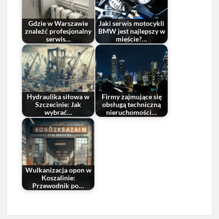
Gdzie w Warszawie
Jaki serwis motocykli
znaleźć profesjonalny
BMW jest najlepszy w
serwis…
mieście?…
Hydraulika siłowa w
Firmy zajmujące się
Szczecinie: Jak
obsługą techniczną
wybrać…
nieruchomości…
Wulkanizacja opon w
Koszalinie:
Przewodnik po…