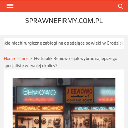
Skip
Search
to
content
SPRAWNEFIRMY.COM.PL
irurgiczne zabiegi na opadające powieki w Grodzisku Mazowieckim
Home
>
Inne
>
Hydraulik Bemowo – jak wybrać najlepszego
specjalistę w Twojej okolicy?