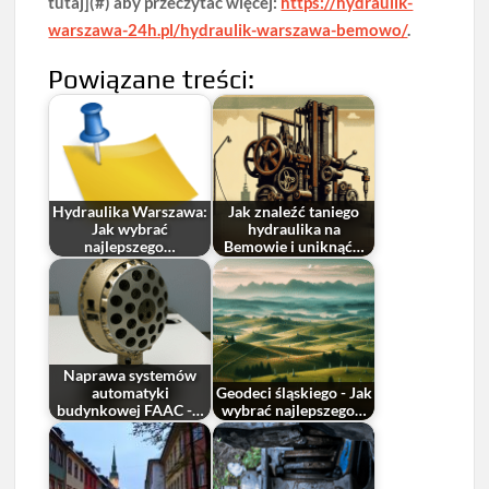
tutaj](#) aby przeczytać więcej:
https://hydraulik-
warszawa-24h.pl/hydraulik-warszawa-bemowo/
.
Powiązane treści:
Hydraulika Warszawa:
Jak znaleźć taniego
Jak wybrać
hydraulika na
najlepszego…
Bemowie i uniknąć…
Naprawa systemów
automatyki
Geodeci śląskiego - Jak
budynkowej FAAC -…
wybrać najlepszego…