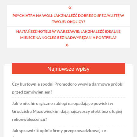
Nawigacja
PSYCHIATRA NA WOLI: JAK ZNALEŹĆ DOBREGO SPECJALISTĘ W
wpisu
TWOJEJ OKOLICY?
NAJTAŃSZE HOTELE W WARSZAWIE: JAK ZNALEŹĆ IDEALNE
MIEJSCE NA NOCLEG BEZ NADWYRĘŻANIA PORTFELA?
Najnowsze wpisy
Czy hurtownia spodni Promodoro wysyła darmowe próbki
przed zamówieniem?
Jakie niechirurgiczne zabiegi na opadające powieki w
Grodzisku Mazowieckim dają najszybszy efekt bez długiej
rekonwalescencji?
Jak sprawdzić opinie firmy przeprowadzkowej ze