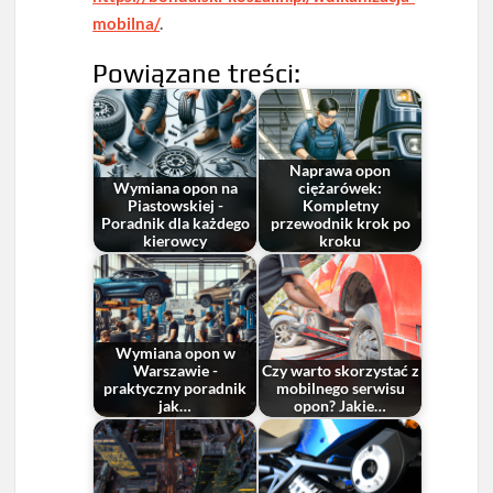
mobilna/
.
Powiązane treści:
Naprawa opon
Wymiana opon na
ciężarówek:
Piastowskiej -
Kompletny
Poradnik dla każdego
przewodnik krok po
kierowcy
kroku
Wymiana opon w
Warszawie -
Czy warto skorzystać z
praktyczny poradnik
mobilnego serwisu
jak…
opon? Jakie…