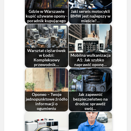
Gdzie w Warszawie
Jaki serwis motocykli
kupić używane opony -
BMW jest najlepszy w
poradnik kupującego
mieście?…
Warsztat ciężarówek
w Łodzi:
Mobilna wulkanizacja
Kompleksowy
A1: Jak szybko
przewodnik…
naprawić oponę…
Oponeo – Twoje
Jak zapewnić
jednopunktowe źródło
bezpieczeństwo na
informacji o
drodze: sprawdź
ogumieniu
swój…