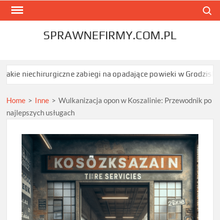
Skip
Search
to
content
SPRAWNEFIRMY.COM.PL
hirurgiczne zabiegi na opadające powieki w Grodzisku Mazowiecki
Home
>
Inne
>
Wulkanizacja opon w Koszalinie: Przewodnik po
najlepszych usługach