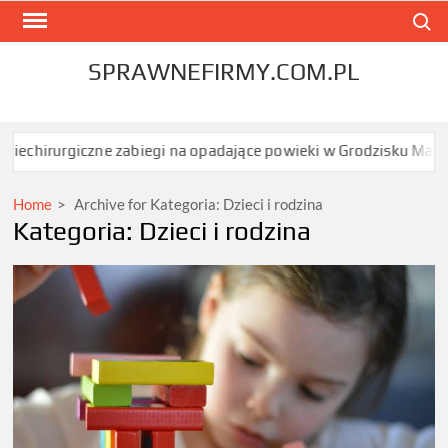
Skip
Search
to
content
SPRAWNEFIRMY.COM.PL
dające powieki w Grodzisku Mazowieckim dają najszybszy efekt be
Home
>
Archive for
Kategoria:
Dzieci i rodzina
Kategoria:
Dzieci i rodzina