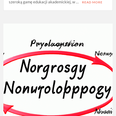
szeroką gamę edukacji akademickiej, w …
READ MORE