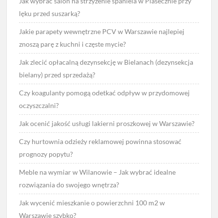
Jak wybrać salon na strzyżenie spaniela w Piasecznie przy
lęku przed suszarką?
Jakie parapety wewnętrzne PCV w Warszawie najlepiej
znoszą parę z kuchni i częste mycie?
Jak zlecić opłacalną dezynsekcję w Bielanach (dezynsekcja
bielany) przed sprzedażą?
Czy koagulanty pomogą odetkać odpływ w przydomowej
oczyszczalni?
Jak ocenić jakość usługi lakierni proszkowej w Warszawie?
Czy hurtownia odzieży reklamowej powinna stosować
prognozy popytu?
Meble na wymiar w Wilanowie – Jak wybrać idealne
rozwiązania do swojego wnętrza?
Jak wycenić mieszkanie o powierzchni 100 m2 w
Warszawie szybko?