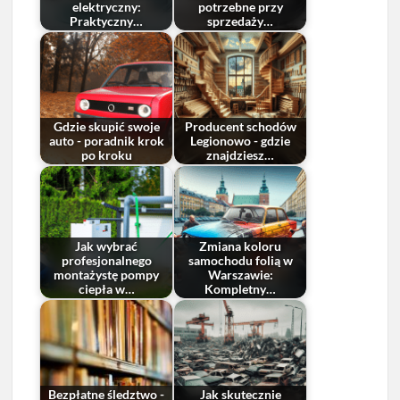
elektryczny:
potrzebne przy
Praktyczny…
sprzedaży…
Gdzie skupić swoje
Producent schodów
auto - poradnik krok
Legionowo - gdzie
po kroku
znajdziesz…
Jak wybrać
Zmiana koloru
profesjonalnego
samochodu folią w
montażystę pompy
Warszawie:
ciepła w…
Kompletny…
Bezpłatne śledztwo -
Jak skutecznie