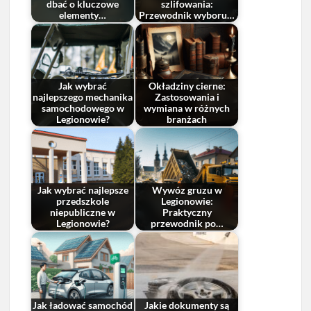
dbać o kluczowe
szlifowania:
elementy…
Przewodnik wyboru…
Jak wybrać
Okładziny cierne:
najlepszego mechanika
Zastosowania i
samochodowego w
wymiana w różnych
Legionowie?
branżach
Jak wybrać najlepsze
Wywóz gruzu w
przedszkole
Legionowie:
niepubliczne w
Praktyczny
Legionowie?
przewodnik po…
Jak ładować samochód
Jakie dokumenty są