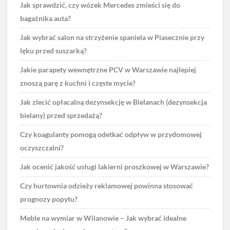
Jak sprawdzić, czy wózek Mercedes zmieści się do
bagażnika auta?
Jak wybrać salon na strzyżenie spaniela w Piasecznie przy
lęku przed suszarką?
Jakie parapety wewnętrzne PCV w Warszawie najlepiej
znoszą parę z kuchni i częste mycie?
Jak zlecić opłacalną dezynsekcję w Bielanach (dezynsekcja
bielany) przed sprzedażą?
Czy koagulanty pomogą odetkać odpływ w przydomowej
oczyszczalni?
Jak ocenić jakość usługi lakierni proszkowej w Warszawie?
Czy hurtownia odzieży reklamowej powinna stosować
prognozy popytu?
Meble na wymiar w Wilanowie – Jak wybrać idealne