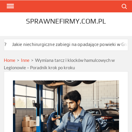
Skip
Search
to
content
SPRAWNEFIRMY.COM.PL
niechirurgiczne zabiegi na opadające powieki w Grodzisku Mazow
Home
>
Inne
>
Wymiana tarcz i klocków hamulcowych w
Legionowie – Poradnik krok po kroku