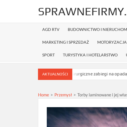
Skip
SPRAWNEFIRMY.
to
content
AGD RTV
BUDOWNICTWO I NIERUCHOM
MARKETING I SPRZEDAŻ
MOTORYZACJA 
SPORT
TURYSTYKA I HOTELARSTWO
mówieniem?
Jakie niechirurgiczne zabiegi na opadające powiek
AKTUALNOŚCI
Home
>
Przemysł
>
Torby laminowane i jej wła