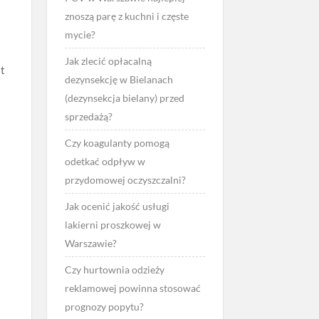
znoszą parę z kuchni i częste
mycie?
Jak zlecić opłacalną
st
dezynsekcję w Bielanach
(dezynsekcja bielany) przed
sprzedażą?
Czy koagulanty pomogą
odetkać odpływ w
przydomowej oczyszczalni?
Jak ocenić jakość usługi
lakierni proszkowej w
Warszawie?
Czy hurtownia odzieży
reklamowej powinna stosować
prognozy popytu?