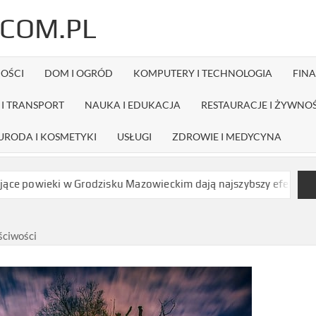
COM.PL
OŚCI
DOM I OGRÓD
KOMPUTERY I TECHNOLOGIA
FIN
I TRANSPORT
NAUKA I EDUKACJA
RESTAURACJE I ŻYWNO
URODA I KOSMETYKI
USŁUGI
ZDROWIE I MEDYCYNA
i w Grodzisku Mazowieckim dają najszybszy efekt bez długiej rek
ściwości