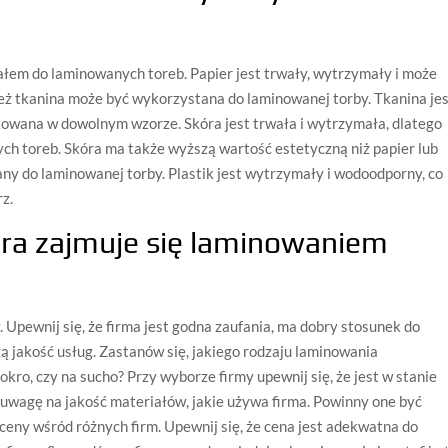
ałem do laminowanych toreb. Papier jest trwały, wytrzymały i może
 tkanina może być wykorzystana do laminowanej torby. Tkanina je
kowana w dowolnym wzorze. Skóra jest trwała i wytrzymała, dlatego
h toreb. Skóra ma także wyższą wartość estetyczną niż papier lub
ny do laminowanej torby. Plastik jest wytrzymały i wodoodporny, co
z.
ó
ra
z
aj
mu
je
si
ę
l
amin
ow
ani
em
. Upewnij się, że firma jest godna zaufania, ma dobry stosunek do
zą jakość usług. Zastanów się, jakiego rodzaju laminowania
kro, czy na sucho? Przy wyborze firmy upewnij się, że jest w stanie
uwagę na jakość materiałów, jakie używa firma. Powinny one być
ceny wśród różnych firm. Upewnij się, że cena jest adekwatna do