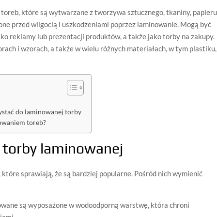
toreb, które są wytwarzane z tworzywa sztucznego, tkaniny, papier
zone przed wilgocią i uszkodzeniami poprzez laminowanie. Mogą być
 reklamy lub prezentacji produktów, a także jako torby na zakupy.
rach i wzorach, a także w wielu różnych materiałach, w tym plastiku,
ystać do laminowanej torby
nowaniem toreb?
tor
by
l
amin
ow
ane
j
 które sprawiają, że są bardziej popularne. Pośród nich wymienić
nowane są wyposażone w wodoodporną warstwę, która chroni
iami.