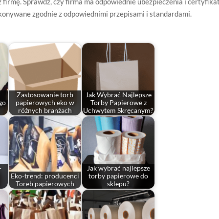
 firmę. Sprawdź, czy firma ma odpowiednie ubezpieczenia i certyfikat
konywane zgodnie z odpowiednimi przepisami i standardami.
Zastosowanie torb
Jak Wybrać Najlepsze
go
papierowych eko w
Torby Papierowe z
różnych branżach
Uchwytem Skręcanym?
-
Jak wybrać najlepsze
Eko-trend: producenci
torby papierowe do
Toreb papierowych
sklepu?