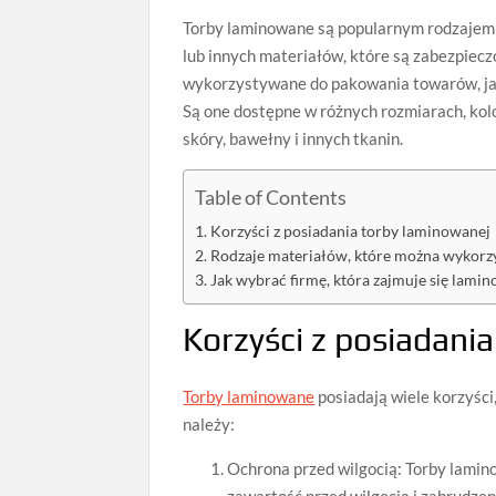
Torby laminowane są popularnym rodzajem 
lub innych materiałów, które są zabezpiec
wykorzystywane do pakowania towarów, jako
Są one dostępne w różnych rozmiarach, kolo
skóry, bawełny i innych tkanin.
Table of Contents
Korzyści z posiadania torby laminowanej
Rodzaje materiałów, które można wykorz
Jak wybrać firmę, która zajmuje się lami
K
or
zy
ś
ci
z
pos
i
ad
ania
Torby laminowane
posiadają wiele korzyści,
należy:
Ochrona przed wilgocią: Torby lami
zawartość przed wilgocią i zabrudzen