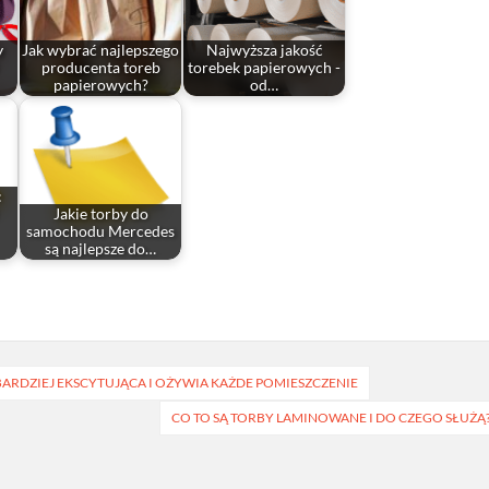
y
Jak wybrać najlepszego
Najwyższa jakość
producenta toreb
torebek papierowych -
papierowych?
od…
:
Jakie torby do
samochodu Mercedes
są najlepsze do…
 BARDZIEJ EKSCYTUJĄCA I OŻYWIA KAŻDE POMIESZCZENIE
CO TO SĄ TORBY LAMINOWANE I DO CZEGO SŁUŻĄ