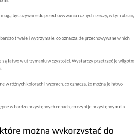
 mogą być używane do przechowywania różnych rzeczy, w tym ubrań
bardzo trwałe i wytrzymałe, co oznacza, że przechowywane w nich
 są łatwe w utrzymaniu w czystości. Wystarczy przetrzeć je wilgotn
.
e w różnych kolorach i wzorach, co oznacza, że można je łatwo
ępne w bardzo przystępnych cenach, co czyni je przystępnym dla
 które mo
ż
na
w
yk
or
zy
sta
ć
do