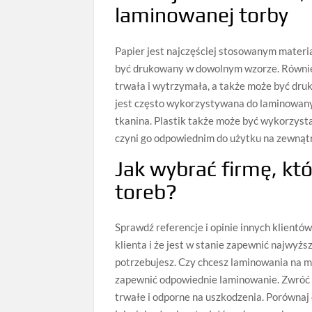
l
amin
ow
ane
j
tor
by
Pap
ier jest najczęściej stosowanym materi
być drukowany w dowolnym wzorze. Również
trwała i wytrzymała, a także może być dru
jest często wykorzystywana do laminowanyc
tkanina. Plastik także może być wykorzysta
czyni go odpowiednim do użytku na zewnątr
J
ak
w
y
bra
ć
firm
ę
,
k
t
tore
b
?
Sp
rawdź referencje i opinie innych klientów
klienta i że jest w stanie zapewnić najwyżs
potrzebujesz. Czy chcesz laminowania na mo
zapewnić odpowiednie laminowanie. Zwróć 
trwałe i odporne na uszkodzenia. Porównaj 