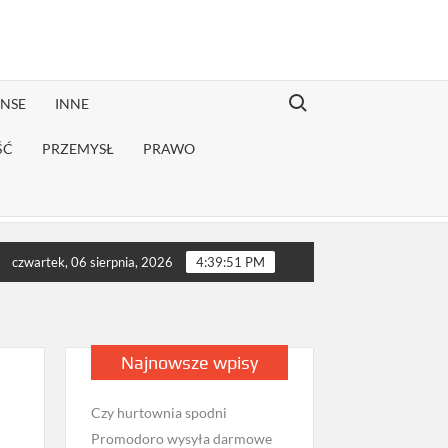
Search for:
ANSE
INNE
ŚĆ
PRZEMYSŁ
PRAWO
onwalescencji?
Jak sprawdzić opinie firmy przeprowadzkowej z
czwartek, 06 sierpnia, 2026
4:39:52 PM
Najnowsze wpisy
Czy hurtownia spodni
Promodoro wysyła darmowe