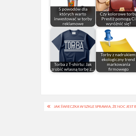
5 powodów dla
których warto
Czy kolorowe torb
inwestować w torby
Prestiż pomogą Ci
reklamowe
wyróżnić się?
Torby z nadrukiem
ekologiczny trend
Torba z T-shirtu: Jak
markowania
zrobić własną torbę z…
firmowego
Nawigacja
JAK ŚWIECZKA W SZKLE SPRAWIA, ŻE NOC JEST
wpisu