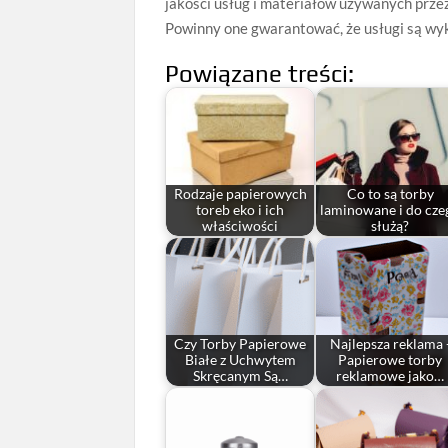
jakości usług i materiałów używanych przez
Powinny one gwarantować, że usługi są wy
Powiązane treści:
Rodzaje papierowych
Co to są torby
toreb eko i ich
laminowane i do cze
właściwości
służą?
Czy Torby Papierowe
Najlepsza reklama 
Białe z Uchwytem
Papierowe torby
Skręcanym Są…
reklamowe jako…