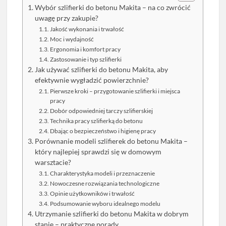
Wybór szlifierki do betonu Makita – na co zwrócić
uwagę przy zakupie?
Jakość wykonania i trwałość
Moc i wydajność
Ergonomia i komfort pracy
Zastosowanie i typ szlifierki
Jak używać szlifierki do betonu Makita, aby
efektywnie wygładzić powierzchnie?
Pierwsze kroki – przygotowanie szlifierki i miejsca
pracy
Dobór odpowiedniej tarczy szlifierskiej
Technika pracy szlifierką do betonu
Dbając o bezpieczeństwo i higienę pracy
Porównanie modeli szlifierek do betonu Makita –
który najlepiej sprawdzi się w domowym
warsztacie?
Charakterystyka modeli i przeznaczenie
Nowoczesne rozwiązania technologiczne
Opinie użytkowników i trwałość
Podsumowanie wyboru idealnego modelu
Utrzymanie szlifierki do betonu Makita w dobrym
stanie – praktyczne porady