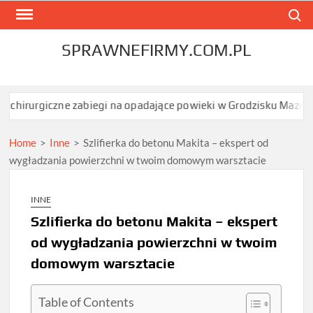
Skip
Search
to
content
SPRAWNEFIRMY.COM.PL
 zabiegi na opadające powieki w Grodzisku Mazowieckim dają najs
Home
>
Inne
>
Szlifierka do betonu Makita – ekspert od
wygładzania powierzchni w twoim domowym warsztacie
INNE
Szlifierka do betonu Makita – ekspert
od wygładzania powierzchni w twoim
domowym warsztacie
Table of Contents