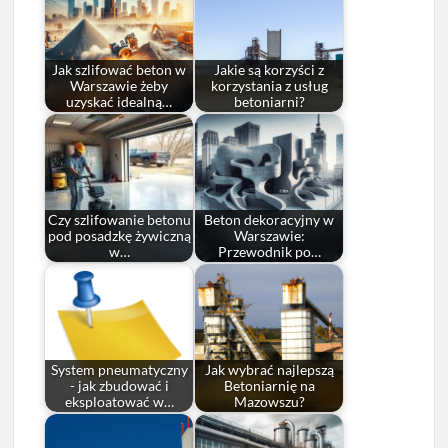
Jak szlifować beton w
Jakie są korzyści z
Warszawie żeby
korzystania z usług
uzyskać idealną…
betoniarni?
Czy szlifowanie betonu
Beton dekoracyjny w
pod posadzkę żywiczną
Warszawie:
w…
Przewodnik po…
System pneumatyczny
Jak wybrać najlepszą
- jak zbudować i
Betoniarnię na
eksploatować w…
Mazowszu?