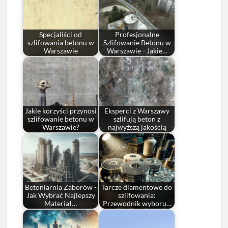
Specjaliści od
Profesjonalne
szlifowania betonu w
Szlifowanie Betonu w
Warszawie
Warszawie - Jakie…
Jakie korzyści przynosi
Eksperci z Warszawy
szlifowanie betonu w
szlifują beton z
Warszawie?
najwyższą jakością
Betoniarnia Zaborów -
Tarcze diamentowe do
Jak Wybrać Najlepszy
szlifowania:
Materiał…
Przewodnik wyboru…