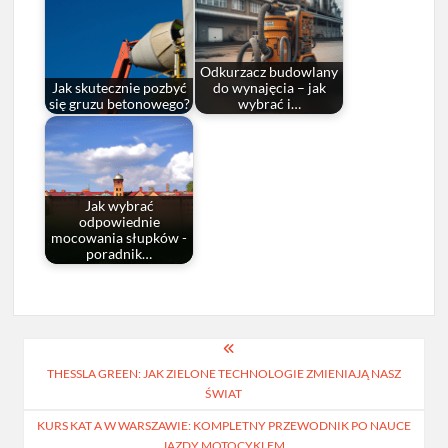
Odkurzacz budowlany
Jak skutecznie pozbyć
do wynajęcia – jak
się gruzu betonowego?
wybrać i…
Jak wybrać
odpowiednie
mocowania słupków -
poradnik…
Nawigacja
THESSLA GREEN: JAK ZIELONE TECHNOLOGIE ZMIENIAJĄ NASZ
wpisu
ŚWIAT
KURS KAT A W WARSZAWIE: KOMPLETNY PRZEWODNIK PO NAUCE
JAZDY MOTOCYKLEM