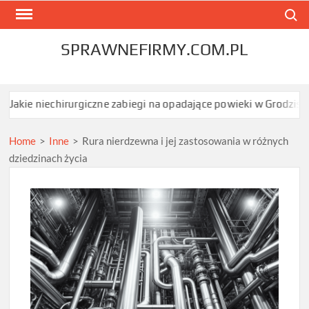
Skip
Search
to
content
SPRAWNEFIRMY.COM.PL
chirurgiczne zabiegi na opadające powieki w Grodzisku Mazowieck
Home
>
Inne
>
Rura nierdzewna i jej zastosowania w różnych
dziedzinach życia