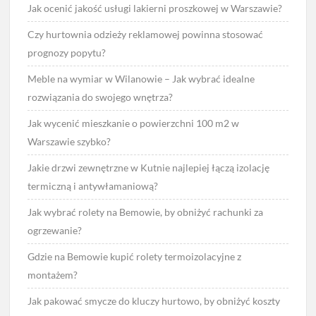
Jak ocenić jakość usługi lakierni proszkowej w Warszawie?
Czy hurtownia odzieży reklamowej powinna stosować
prognozy popytu?
Meble na wymiar w Wilanowie – Jak wybrać idealne
rozwiązania do swojego wnętrza?
Jak wycenić mieszkanie o powierzchni 100 m2 w
Warszawie szybko?
Jakie drzwi zewnętrzne w Kutnie najlepiej łączą izolację
termiczną i antywłamaniową?
Jak wybrać rolety na Bemowie, by obniżyć rachunki za
ogrzewanie?
Gdzie na Bemowie kupić rolety termoizolacyjne z
montażem?
Jak pakować smycze do kluczy hurtowo, by obniżyć koszty