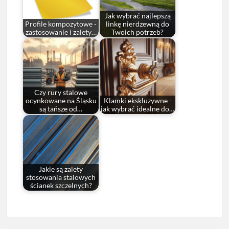
Jak wybrać najlepszą
Profile kompozytowe -
linkę nierdzewną do
zastosowanie i zalety…
Twoich potrzeb?
Czy rury stalowe
ocynkowane na Śląsku
Klamki ekskluzywne -
są tańsze od…
jak wybrać idealne do…
Jakie są zalety
stosowania stalowych
ścianek szczelnych?