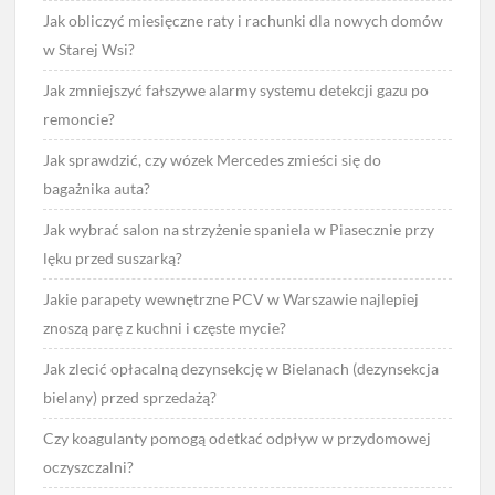
Jak obliczyć miesięczne raty i rachunki dla nowych domów
w Starej Wsi?
Jak zmniejszyć fałszywe alarmy systemu detekcji gazu po
remoncie?
Jak sprawdzić, czy wózek Mercedes zmieści się do
bagażnika auta?
Jak wybrać salon na strzyżenie spaniela w Piasecznie przy
lęku przed suszarką?
Jakie parapety wewnętrzne PCV w Warszawie najlepiej
znoszą parę z kuchni i częste mycie?
Jak zlecić opłacalną dezynsekcję w Bielanach (dezynsekcja
bielany) przed sprzedażą?
Czy koagulanty pomogą odetkać odpływ w przydomowej
oczyszczalni?