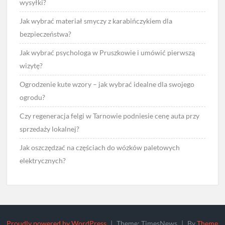
wysyłki?
Jak wybrać materiał smyczy z karabińczykiem dla
bezpieczeństwa?
Jak wybrać psychologa w Pruszkowie i umówić pierwszą
wizytę?
Ogrodzenie kute wzory – jak wybrać idealne dla swojego
ogrodu?
Czy regeneracja felgi w Tarnowie podniesie cenę auta przy
sprzedaży lokalnej?
Jak oszczędzać na częściach do wózków paletowych
elektrycznych?
Proudly powered by WordPress
|
Theme: TimesNews
|
By
Theme