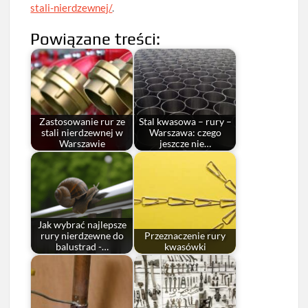
stali-nierdzewnej/
.
Powiązane treści:
Zastosowanie rur ze
Stal kwasowa – rury –
stali nierdzewnej w
Warszawa: czego
Warszawie
jeszcze nie…
Jak wybrać najlepsze
rury nierdzewne do
Przeznaczenie rury
balustrad -…
kwasówki