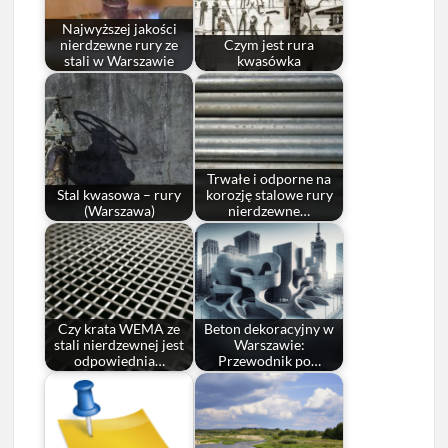
Najwyższej jakości
nierdzewne rury ze
Czym jest rura
stali w Warszawie
kwasówka
Trwałe i odporne na
Stal kwasowa – rury
korozję stalowe rury
(Warszawa)
nierdzewne…
Czy krata WEMA ze
Beton dekoracyjny w
stali nierdzewnej jest
Warszawie:
odpowiednia…
Przewodnik po…