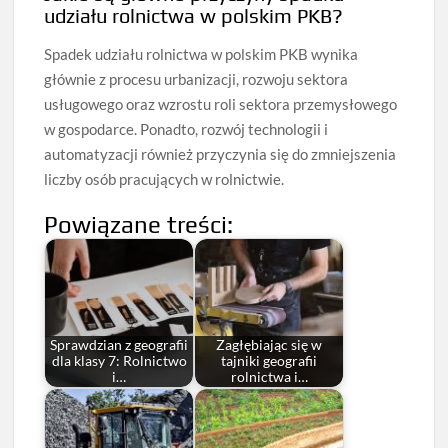
udziału rolnictwa w polskim PKB?
Spadek udziału rolnictwa w polskim PKB wynika
głównie z procesu urbanizacji, rozwoju sektora
usługowego oraz wzrostu roli sektora przemysłowego
w gospodarce. Ponadto, rozwój technologii i
automatyzacji również przyczynia się do zmniejszenia
liczby osób pracujących w rolnictwie.
Powiązane treści:
Sprawdzian z geografii
Zagłębiając się w
dla klasy 7: Rolnictwo
tajniki geografii
i…
rolnictwa i…