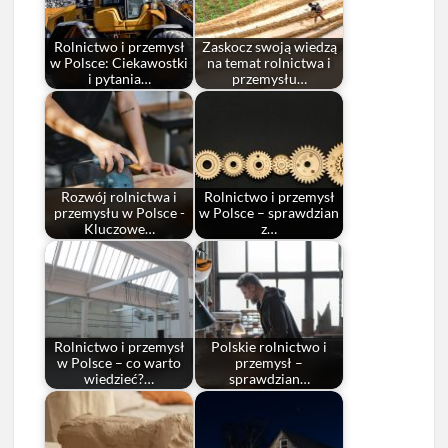
Rolnictwo i przemysł
Zaskocz swoją wiedzą
w Polsce: Ciekawostki
na temat rolnictwa i
i pytania…
przemysłu…
Rozwój rolnictwa i
Rolnictwo i przemysł
przemysłu w Polsce -
w Polsce – sprawdzian
Kluczowe…
z…
Rolnictwo i przemysł
Polskie rolnictwo i
w Polsce – co warto
przemysł –
wiedzieć?…
sprawdzian…