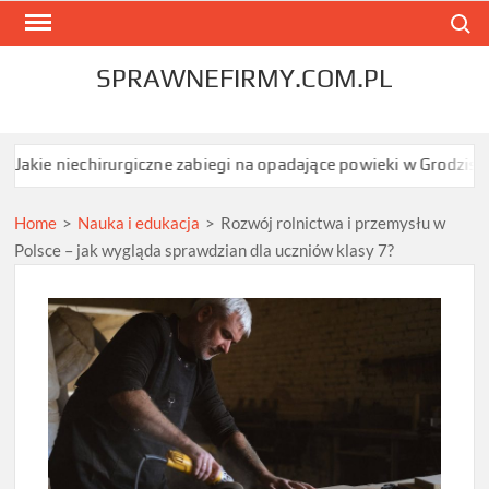
Skip
Search
to
content
SPRAWNEFIRMY.COM.PL
irurgiczne zabiegi na opadające powieki w Grodzisku Mazowiecki
Home
>
Nauka i edukacja
>
Rozwój rolnictwa i przemysłu w
Polsce – jak wygląda sprawdzian dla uczniów klasy 7?