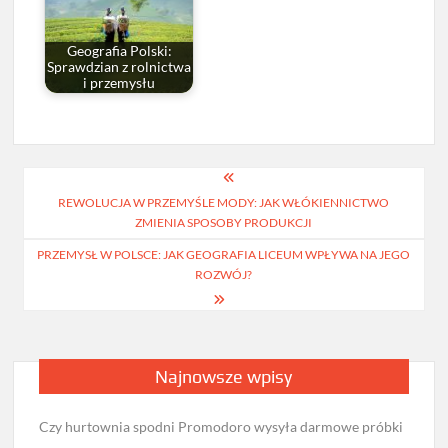
Geografia Polski:
Sprawdzian z rolnictwa
i przemysłu
Nawigacja
REWOLUCJA W PRZEMYŚLE MODY: JAK WŁÓKIENNICTWO
wpisu
ZMIENIA SPOSOBY PRODUKCJI
PRZEMYSŁ W POLSCE: JAK GEOGRAFIA LICEUM WPŁYWA NA JEGO
ROZWÓJ?
Najnowsze wpisy
Czy hurtownia spodni Promodoro wysyła darmowe próbki