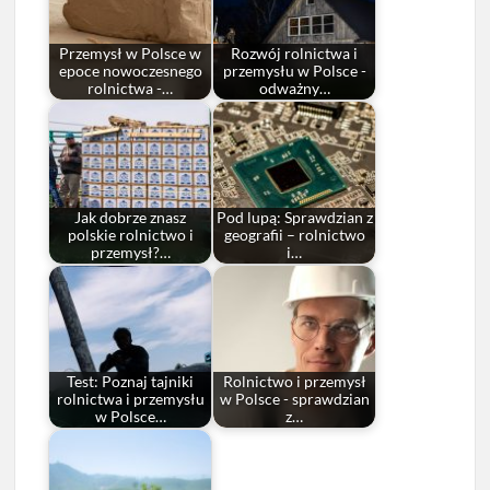
Przemysł w Polsce w
Rozwój rolnictwa i
epoce nowoczesnego
przemysłu w Polsce -
rolnictwa -…
odważny…
Jak dobrze znasz
Pod lupą: Sprawdzian z
polskie rolnictwo i
geografii – rolnictwo
przemysł?…
i…
Test: Poznaj tajniki
Rolnictwo i przemysł
rolnictwa i przemysłu
w Polsce - sprawdzian
w Polsce…
z…