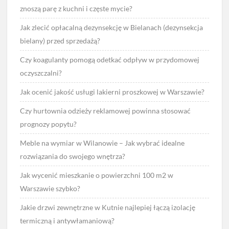
znoszą parę z kuchni i częste mycie?
Jak zlecić opłacalną dezynsekcję w Bielanach (dezynsekcja
bielany) przed sprzedażą?
Czy koagulanty pomogą odetkać odpływ w przydomowej
oczyszczalni?
Jak ocenić jakość usługi lakierni proszkowej w Warszawie?
Czy hurtownia odzieży reklamowej powinna stosować
prognozy popytu?
Meble na wymiar w Wilanowie – Jak wybrać idealne
rozwiązania do swojego wnętrza?
Jak wycenić mieszkanie o powierzchni 100 m2 w
Warszawie szybko?
Jakie drzwi zewnętrzne w Kutnie najlepiej łączą izolację
termiczną i antywłamaniową?