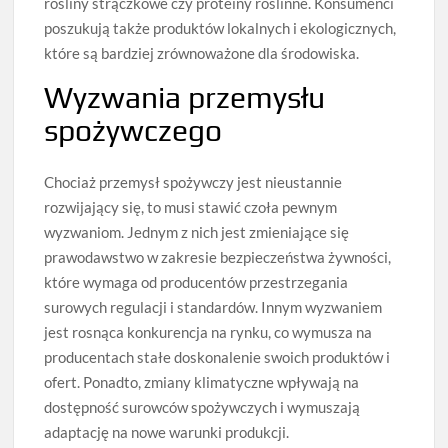
rośliny strączkowe czy proteiny roślinne. Konsumenci
poszukują także produktów lokalnych i ekologicznych,
które są bardziej zrównoważone dla środowiska.
Wyzwania przemysłu
spożywczego
Chociaż przemysł spożywczy jest nieustannie
rozwijający się, to musi stawić czoła pewnym
wyzwaniom. Jednym z nich jest zmieniające się
prawodawstwo w zakresie bezpieczeństwa żywności,
które wymaga od producentów przestrzegania
surowych regulacji i standardów. Innym wyzwaniem
jest rosnąca konkurencja na rynku, co wymusza na
producentach stałe doskonalenie swoich produktów i
ofert. Ponadto, zmiany klimatyczne wpływają na
dostępność surowców spożywczych i wymuszają
adaptację na nowe warunki produkcji.