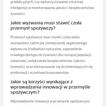
produkcyjnych, czy wykorzystywanie sztucznej
inteligencji w monitorowaniu jakości i bezpieczeństwa
żywności.
Jakie wyzwania musi stawić czoła
przemysł spożywczy?
Przemysł spożywczy musi stawić czoła wielu
wyzwaniom, takim jak zmniejszenie negatywnego
wpływu na środowisko naturalne, zapewnienie
trwałego dostępu do żywności dla rosnącej populacji
światowej, zwiększenie bezpieczeństwa i jakości
żywności, oraz dostosowanie się do zmieniających się
preferencji i oczekiwań konsumentów.
Jakie są korzyści wynikające z
wprowadzania innowacji w przemyśle
spożywczym?
Wprowadzanie innowacji w przemyśle spożywczym