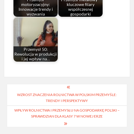
motoryzacyjny:
kluczowe filary
Innowacje trendy i
współczesnej
wyzwania
gospodarki
Przemysł 50:
Rewolucja w produkcji
i jej wpływ na…
Nawigacja
WZROST ZNACZENIA ROLNICTWA W POLSKIM PRZEMYŚLE:
wpisu
TRENDY I PERSPEKTYWY
WPŁYW ROLNICTWA I PRZEMYSŁU NA GOSPODARKĘ POLSKI –
SPRAWDZIAN DLA KLASY 7 W NOWEJ ERZE