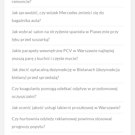
remoncie?
Jak sprawdzić, czy wózek Mercedes zmieści się do
bagażnika auta?
Jak wybrać salon na strzyżenie spaniela w Piasecznie przy
lęku przed suszarką?
Jakie parapety wewnętrzne PCV w Warszawie najlepiej
znoszą parę z kuchni i częste mycie?
Jak zlecić opłacalną dezynsekcję w Bielanach (dezynsekcja
bielany) przed sprzedażą?
Czy koagulanty pomogą odetkać odpływ w przydomowej
oczyszczalni?
Jak ocenić jakość usługi lakierni proszkowej w Warszawie?
Czy hurtownia odzieży reklamowej powinna stosować
prognozy popytu?