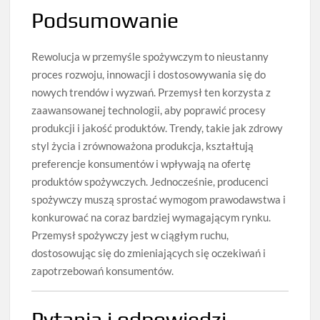
Podsumowanie
Rewolucja w przemyśle spożywczym to nieustanny
proces rozwoju, innowacji i dostosowywania się do
nowych trendów i wyzwań. Przemysł ten korzysta z
zaawansowanej technologii, aby poprawić procesy
produkcji i jakość produktów. Trendy, takie jak zdrowy
styl życia i zrównoważona produkcja, kształtują
preferencje konsumentów i wpływają na ofertę
produktów spożywczych. Jednocześnie, producenci
spożywczy muszą sprostać wymogom prawodawstwa i
konkurować na coraz bardziej wymagającym rynku.
Przemysł spożywczy jest w ciągłym ruchu,
dostosowując się do zmieniających się oczekiwań i
zapotrzebowań konsumentów.
Pytania i odpowiedzi