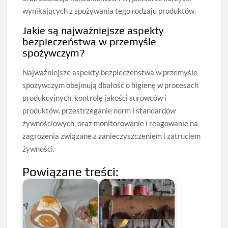
wynikających z spożywania tego rodzaju produktów.
Jakie są najważniejsze aspekty
bezpieczeństwa w przemyśle
spożywczym?
Najważniejsze aspekty bezpieczeństwa w przemyśle
spożywczym obejmują dbałość o higienę w procesach
produkcyjnych, kontrolę jakości surowców i
produktów, przestrzeganie norm i standardów
żywnościowych, oraz monitorowanie i reagowanie na
zagrożenia związane z zanieczyszczeniem i zatruciem
żywności.
Powiązane treści: