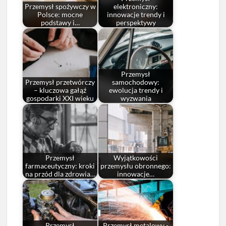
Przemysł spożywczy w
elektroniczny:
Polsce: mocne
innowacje trendy i
podstawy i…
perspektywy
Przemysł
Przemysł przetwórczy
samochodowy:
– kluczowa gałąź
ewolucja trendy i
gospodarki XXI wieku
wyzwania
Przemysł
Wyjątkowości
farmaceutyczny: kroki
przemysłu obronnego:
na przód dla zdrowia…
innowacje…
Przemysł
Przemysł metalowy -