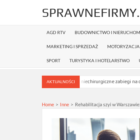
Skip
SPRAWNEFIRMY.
to
content
AGD RTV
BUDOWNICTWO I NIERUCHOM
MARKETING I SPRZEDAŻ
MOTORYZACJA 
SPORT
TURYSTYKA I HOTELARSTWO
mówieniem?
Jakie niechirurgiczne zabiegi na opadające powiek
AKTUALNOŚCI
Home
>
Inne
>
Rehabilitacja szyi w Warszawie