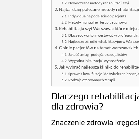
Nowoczesne metody rehabilitacji szyi
Najbardziej polecane metody rehabilitacj
Indywidualne podejście do pacjenta
Metody manualne i terapia ruchowa
Rehabilitacja szyi Warszawa: które miejs
Dlaczego warto inwestować w profesjonalną
Najlepsze ośrodki rehabilitacyjne w Warsza
Opinie pacjentów na temat warszawskich
Jakość usług i podejście specjalistów
Wygodna lokalizacja i wyposażenie
Jak wybrać najlepszą klinikę do rehabilita
Sprawdź kwalifikacje i doświadczenie specj
Rodzaje oferowanych terapii
Dlaczego rehabilitacj
dla zdrowia?
Znaczenie zdrowia kręgos