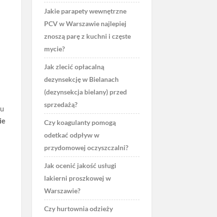
Jakie parapety wewnętrzne
PCV w Warszawie najlepiej
znoszą parę z kuchni i częste
mycie?
Jak zlecić opłacalną
dezynsekcję w Bielanach
(dezynsekcja bielany) przed
sprzedażą?
su
ie
Czy koagulanty pomogą
odetkać odpływ w
przydomowej oczyszczalni?
Jak ocenić jakość usługi
lakierni proszkowej w
Warszawie?
Czy hurtownia odzieży