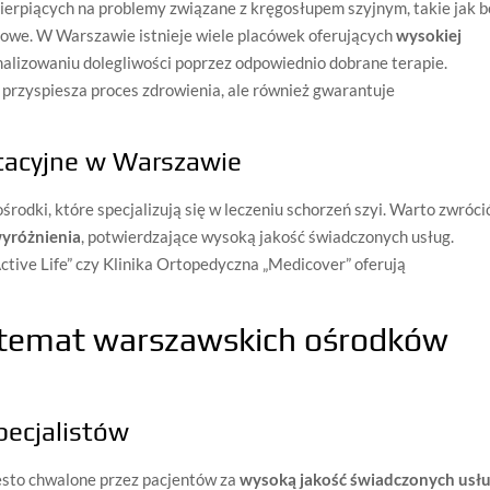
cierpiących na problemy związane z kręgosłupem szyjnym, takie jak b
iowe. W Warszawie istnieje wiele placówek oferujących
wysokiej
alizowaniu dolegliwości poprzez odpowiednio dobrane terapie.
 przyspiesza proces zdrowienia, ale również gwarantuje
itacyjne w Warszawie
odki, które specjalizują się w leczeniu schorzeń szyi. Warto zwróci
 wyróżnienia
, potwierdzające wysoką jakość świadczonych usług.
Active Life” czy Klinika Ortopedyczna „Medicover” oferują
 temat warszawskich ośrodków
pecjalistów
ęsto chwalone przez pacjentów za
wysoką jakość świadczonych usł