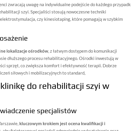
cjenci zwracają uwagę na indywidualne podejście do każdego przypadk
abilitacji szyi. Specjaliści stosują nowoczesne techniki
 elektrostymulacja, czy kinesiotaping, które pomagają w szybkim
posażenie
ne lokalizacje ośrodków
, z łatwym dostępem do komunikacji
zasie dłuższego procesu rehabilitacyjnego. Ośrodki inwestują w
ci sprzęt, co zwiększa komfort i efektywność terapii. Dobrze
czeń siłowych i mobilizacyjnych to standard,
linikę do rehabilitacji szyi w
świadczenie specjalistów
 Warszawie,
kluczowym krokiem jest ocena kwalifikacji i
t, aby fizjoterapeuci posiadali odpowiednie wykształcenie oraz