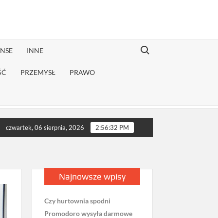
Search for:
ANSE
INNE
ŚĆ
PRZEMYSŁ
PRAWO
onwalescencji?
Jak sprawdzić opinie firmy przeprowadzkowej z
czwartek, 06 sierpnia, 2026
2:56:34 PM
Najnowsze wpisy
Czy hurtownia spodni
Promodoro wysyła darmowe