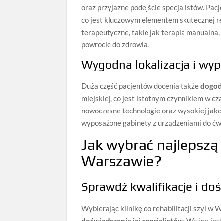
oraz przyjazne podejście specjalistów. Pa
co jest kluczowym elementem skutecznej reh
terapeutyczne, takie jak terapia manualna,
powrocie do zdrowia.
Wygodna lokalizacja i wy
Duża część pacjentów docenia także
dogod
miejskiej, co jest istotnym czynnikiem w c
nowoczesne technologie oraz wysokiej jakoś
wyposażone gabinety z urządzeniami do ćwi
Jak wybrać najlepszą k
Warszawie?
Sprawdź kwalifikacje i do
Wybierając klinikę do rehabilitacji szyi w
doświadczenia jej specjalistów
. Ważne jes