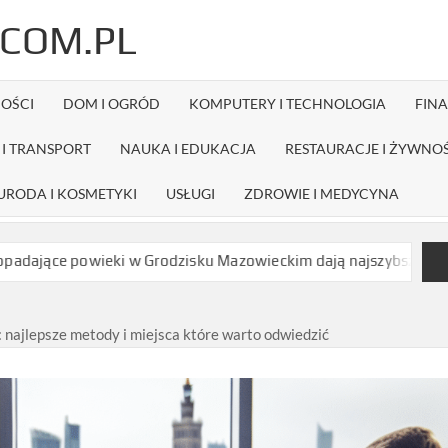
COM.PL
OŚCI
DOM I OGRÓD
KOMPUTERY I TECHNOLOGIA
FIN
I TRANSPORT
NAUKA I EDUKACJA
RESTAURACJE I ŻYWNO
URODA I KOSMETYKI
USŁUGI
ZDROWIE I MEDYCYNA
i w Grodzisku Mazowieckim dają najszybszy efekt bez długiej rek
: najlepsze metody i miejsca które warto odwiedzić