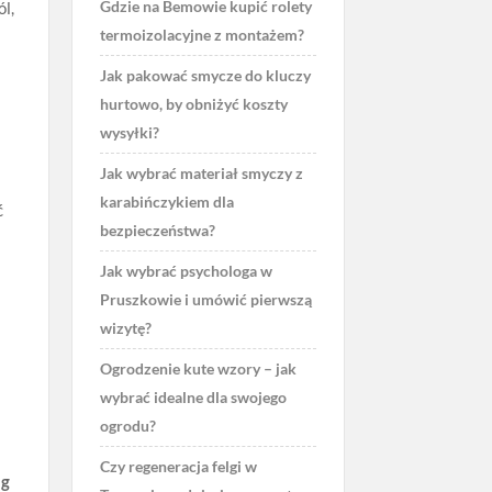
Gdzie na Bemowie kupić rolety
ól,
termoizolacyjne z montażem?
Jak pakować smycze do kluczy
hurtowo, by obniżyć koszty
wysyłki?
Jak wybrać materiał smyczy z
karabińczykiem dla
ć
bezpieczeństwa?
Jak wybrać psychologa w
Pruszkowie i umówić pierwszą
wizytę?
Ogrodzenie kute wzory – jak
wybrać idealne dla swojego
ogrodu?
Czy regeneracja felgi w
ug