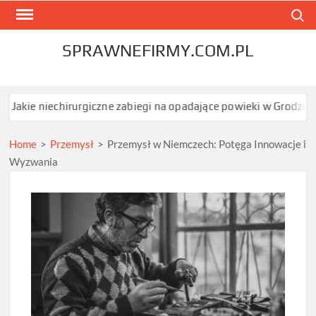
Skip
Search
to
content
SPRAWNEFIRMY.COM.PL
iechirurgiczne zabiegi na opadające powieki w Grodzisku Mazowi
Home
>
Przemysł
>
Przemysł w Niemczech: Potęga Innowacje i
Wyzwania