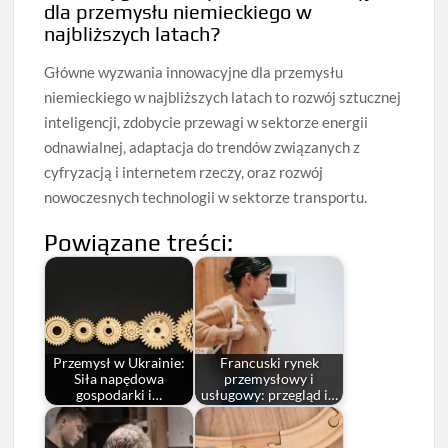
dla przemysłu niemieckiego w
najbliższych latach?
Główne wyzwania innowacyjne dla przemysłu
niemieckiego w najbliższych latach to rozwój sztucznej
inteligencji, zdobycie przewagi w sektorze energii
odnawialnej, adaptacja do trendów związanych z
cyfryzacją i internetem rzeczy, oraz rozwój
nowoczesnych technologii w sektorze transportu.
Powiązane treści:
Przemysł w Ukrainie:
Francuski rynek
Siła napędowa
przemysłowy i
gospodarki i…
usługowy: przegląd i…