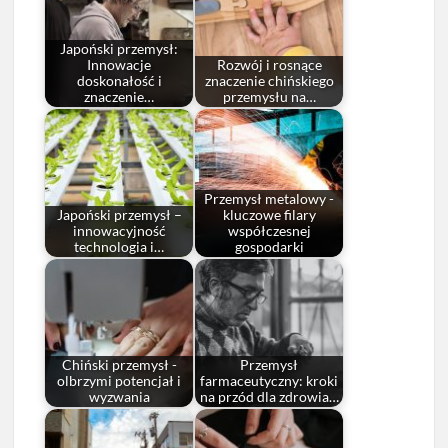
Japoński przemysł:
Innowacje
Rozwój i rosnące
doskonałość i
znaczenie chińskiego
znaczenie…
przemysłu na…
Przemysł metalowy -
Japoński przemysł –
kluczowe filary
innowacyjność
współczesnej
technologia i…
gospodarki
Chiński przemysł -
Przemysł
olbrzymi potencjał i
farmaceutyczny: kroki
wyzwania
na przód dla zdrowia…