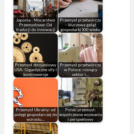
Japonia - Mocarstwo
Przemysł przetwórczy
Przemysłowe: Od
– kluczowa gałąź
tradycji do innowacji
gospodarki XXI wieku
Przemysł zbrojeniowy
Przemysł przetwórczy
USA: Gigantyczne siły i
w Polsce: rosnący
kontrowersje
sektor i…
Przemysł Ukrainy: od
Polski przemysł:
potęgi gospodarczej do
współczesne wyzwania
wzrostu…
i perspektywy