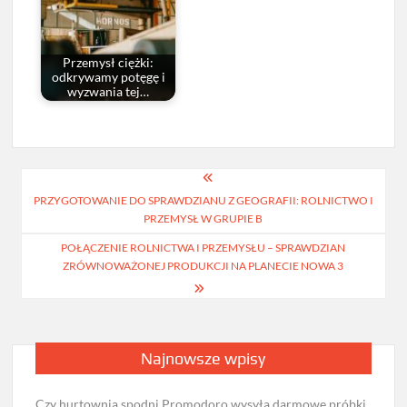
Przemysł ciężki:
odkrywamy potęgę i
wyzwania tej…
Nawigacja
PRZYGOTOWANIE DO SPRAWDZIANU Z GEOGRAFII: ROLNICTWO I
wpisu
PRZEMYSŁ W GRUPIE B
POŁĄCZENIE ROLNICTWA I PRZEMYSŁU – SPRAWDZIAN
ZRÓWNOWAŻONEJ PRODUKCJI NA PLANECIE NOWA 3
Najnowsze wpisy
Czy hurtownia spodni Promodoro wysyła darmowe próbki