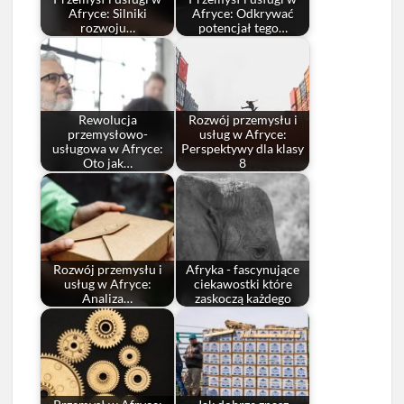
Afryce: Silniki
Afryce: Odkrywać
rozwoju…
potencjał tego…
Rewolucja
Rozwój przemysłu i
przemysłowo-
usług w Afryce:
usługowa w Afryce:
Perspektywy dla klasy
Oto jak…
8
Rozwój przemysłu i
Afryka - fascynujące
usług w Afryce:
ciekawostki które
Analiza…
zaskoczą każdego