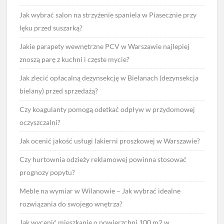
Jak wybrać salon na strzyżenie spaniela w Piasecznie przy
lęku przed suszarką?
Jakie parapety wewnętrzne PCV w Warszawie najlepiej
znoszą parę z kuchni i częste mycie?
Jak zlecić opłacalną dezynsekcję w Bielanach (dezynsekcja
bielany) przed sprzedażą?
Czy koagulanty pomogą odetkać odpływ w przydomowej
oczyszczalni?
Jak ocenić jakość usługi lakierni proszkowej w Warszawie?
Czy hurtownia odzieży reklamowej powinna stosować
prognozy popytu?
Meble na wymiar w Wilanowie – Jak wybrać idealne
rozwiązania do swojego wnętrza?
Jak wycenić mieszkanie o powierzchni 100 m2 w