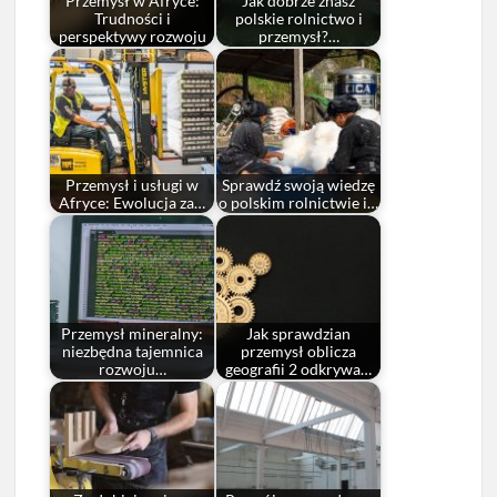
Przemysł w Afryce:
Jak dobrze znasz
Trudności i
polskie rolnictwo i
perspektywy rozwoju
przemysł?…
Przemysł i usługi w
Sprawdź swoją wiedzę
Afryce: Ewolucja za…
o polskim rolnictwie i…
Przemysł mineralny:
Jak sprawdzian
niezbędna tajemnica
przemysł oblicza
rozwoju…
geografii 2 odkrywa…