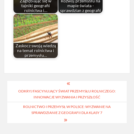
Zagłębiając się w
Rozwój przemysłu na
tajniki geografii
mapie świata -
rolnictwa i…
sprawdzian z geografii
Zaskocz swoją wiedzą
na temat rolnictwa i
przemysłu…
Nawigacja
ODKRYJ FASCYNUJĄCY ŚWIAT PRZEMYSŁU ROLNICZEGO:
wpisu
INNOWACJE WYZWANIA I PRZYSZŁOŚĆ
ROLNICTWO I PRZEMYSŁ W POLSCE: WYZWANIE NA
SPRAWDZIANIE Z GEOGRAFII DLA KLASY 7