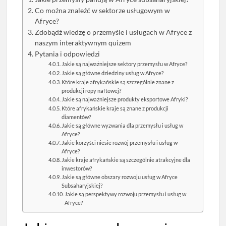
Co można znaleźć w sektorze usługowym w
Afryce?
Zdobądź wiedzę o przemyśle i usługach w Afryce z
naszym interaktywnym quizem
Pytania i odpowiedzi
Jakie są najważniejsze sektory przemysłu w Afryce?
Jakie są główne dziedziny usług w Afryce?
Które kraje afrykańskie są szczególnie znane z
produkcji ropy naftowej?
Jakie są najważniejsze produkty eksportowe Afryki?
Które afrykańskie kraje są znane z produkcji
diamentów?
Jakie są główne wyzwania dla przemysłu i usług w
Afryce?
Jakie korzyści niesie rozwój przemysłu i usług w
Afryce?
Jakie kraje afrykańskie są szczególnie atrakcyjne dla
inwestorów?
Jakie są główne obszary rozwoju usług w Afryce
Subsaharyjskiej?
Jakie są perspektywy rozwoju przemysłu i usług w
Afryce?