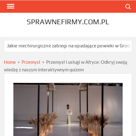
Skip
Search
to
content
SPRAWNEFIRMY.COM.PL
iechirurgiczne zabiegi na opadające powieki w Grodzisku Mazowie
Home
>
Przemysł
>
Przemysł i usługi w Afryce: Odkryj swoją
wiedzę z naszym interaktywnym quizem