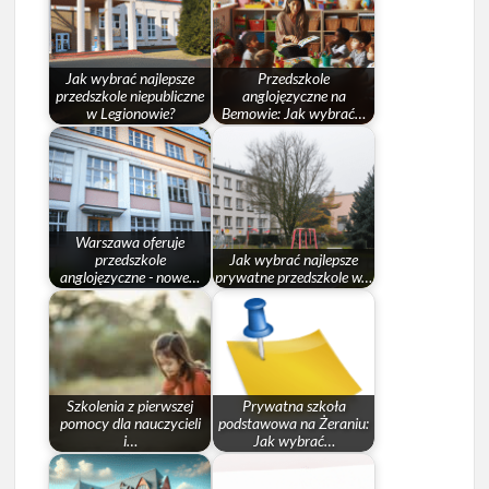
Jak wybrać najlepsze
Przedszkole
przedszkole niepubliczne
anglojęzyczne na
w Legionowie?
Bemowie: Jak wybrać…
Warszawa oferuje
przedszkole
Jak wybrać najlepsze
anglojęzyczne - nowe…
prywatne przedszkole w…
Szkolenia z pierwszej
Prywatna szkoła
pomocy dla nauczycieli
podstawowa na Żeraniu:
i…
Jak wybrać…