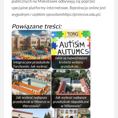
publicznych na Mokotowie odbywają się poprzez
specjalne platformy internetowe.
Rejestracja online jest
wygodnym i szybkim sposobem
https://primrose.edu.pl/.
Powiązane treści:
Jakie są najważniejsze
Integracyjne przedszkole
kryteria wyboru
Tarchomin: Jak wybrać…
przedszkola…
Jak wybrać najlepsze
Jak wybrać najlepsze
przedszkole w Wawrze w
przedszkole niepubliczne
Warszawie?
w Wilanowie?