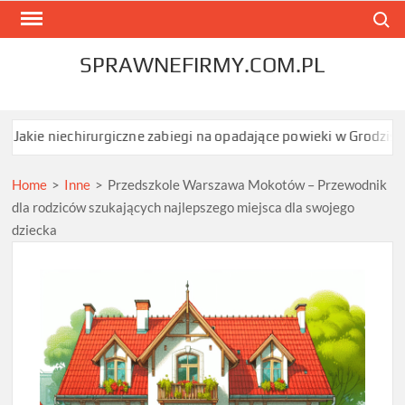
Skip
Search
to
content
SPRAWNEFIRMY.COM.PL
echirurgiczne zabiegi na opadające powieki w Grodzisku Mazowiec
Home
>
Inne
>
Przedszkole Warszawa Mokotów – Przewodnik
dla rodziców szukających najlepszego miejsca dla swojego
dziecka