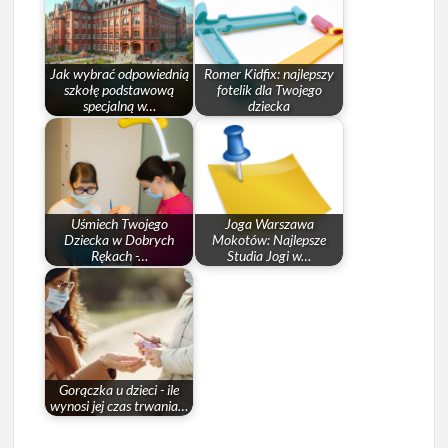
Jak wybrać odpowiednią
Romer Kidfix: najlepszy
szkołę podstawową
fotelik dla Twojego
specjalną w…
dziecka
Uśmiech Twojego
Joga Warszawa
Dziecka w Dobrych
Mokotów: Najlepsze
Rękach -…
Studia Jogi w…
Gorączka u dzieci - ile
wynosi jej czas trwania…