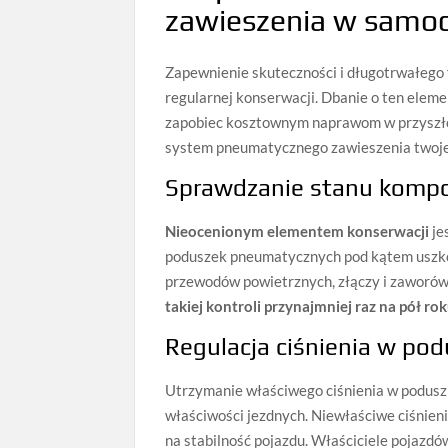
zawieszenia w samo
Zapewnienie skuteczności i długotrwałeg
regularnej konserwacji. Dbanie o ten eleme
zapobiec kosztownym naprawom w przyszłoś
system pneumatycznego zawieszenia twojeg
Sprawdzanie stanu kom
Nieocenionym elementem konserwacji
je
poduszek pneumatycznych pod kątem uszkod
przewodów powietrznych, złączy i zaworów,
takiej kontroli przynajmniej raz na pół ro
Regulacja ciśnienia w p
Utrzymanie właściwego ciśnienia w podus
właściwości jezdnych. Niewłaściwe ciśnien
na stabilność pojazdu. Właściciele pojaz