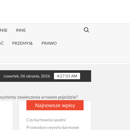
Search for:
ANSE
INNE
ŚĆ
PRZEMYSŁ
PRAWO
iej rekonwalescencji?
Jak sprawdzić opinie firmy przeprowadz
czwartek, 06 sierpnia, 2026
4:27:32 AM
systemy zawieszenia w twoim pojeździe?
Najnowsze wpisy
Czy hurtownia spodni
Promodoro wysyła darmowe