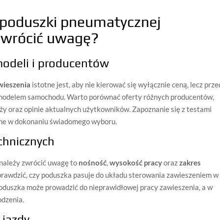
 poduszki pneumatycznej
 zwrócić uwagę?
odeli i producentów
wieszenia
istotne jest, aby nie kierować się wyłącznie ceną, lecz prz
 modelem samochodu. Warto porównać oferty różnych producentów,
ży oraz opinie aktualnych użytkowników. Zapoznanie się z testami
ione w dokonaniu świadomego wyboru.
chnicznych
e należy zwrócić uwagę to
nośność
,
wysokość pracy
oraz
zakres
sprawdzić, czy poduszka pasuje do układu sterowania zawieszeniem w
oduszka może prowadzić do nieprawidłowej pracy zawieszenia, a w
odzenia.
 jazdy