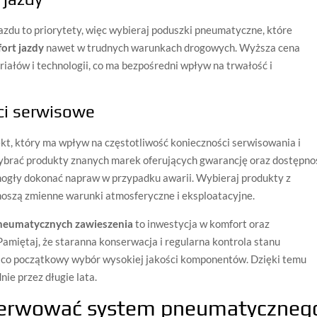
zdu to priorytety, więc wybieraj poduszki pneumatyczne, które
ort jazdy
nawet w trudnych warunkach drogowych. Wyższa cena
riałów i technologii, co ma bezpośredni wpływ na trwałość i
ci serwisowe
kt, który ma wpływ na częstotliwość konieczności serwisowania i
brać produkty znanych marek oferujących gwarancję oraz dostępno
mogły dokonać napraw w przypadku awarii. Wybieraj produkty z
znoszą zmienne warunki atmosferyczne i eksploatacyjne.
neumatycznych zawieszenia
to inwestycja w komfort oraz
miętaj, że staranna konserwacja i regularna kontrola stanu
 co początkowy wybór wysokiej jakości komponentów. Dzięki temu
ie przez długie lata.
serwować system pneumatyczneg