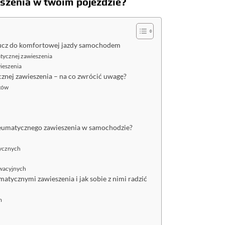
szenia w twoim pojeździe?
lucz do komfortowej jazdy samochodem
ycznej zawieszenia
ieszenia
nej zawieszenia – na co zwrócić uwagę?
tów
umatycznego zawieszenia w samochodzie?
tycznych
wacyjnych
tycznymi zawieszenia i jak sobie z nimi radzić
m