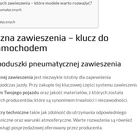
ch zawieszenia – które modele warto rozważyć?
eumatycznych
h
atycznych
na zawieszenia – klucz do
samochodem
poduszki pneumatycznej zawieszenia
nej zawieszenia
jest niezwykle istotny dla zapewnienia
dczas jazdy. Przy zakupie tej kluczowej części systemu zawieszeni
m Twojego pojazdu
oraz jakość materiałów, z których została
h producentów, które są synonimem trwałości i niezawodności.
ry techniczne
takie jak zdolność do utrzymania odpowiedniego
aniczne oraz warunki atmosferyczne. Warte rozważenia są również
bsługi posprzedażowej oferowany przez producenta.