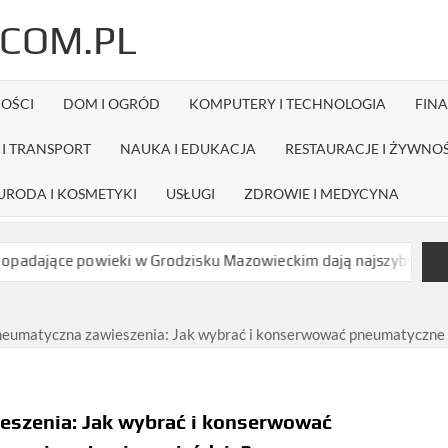
COM.PL
OŚCI
DOM I OGRÓD
KOMPUTERY I TECHNOLOGIA
FIN
I TRANSPORT
NAUKA I EDUKACJA
RESTAURACJE I ŻYWNO
URODA I KOSMETYKI
USŁUGI
ZDROWIE I MEDYCYNA
 powieki w Grodzisku Mazowieckim dają najszybszy efekt bez dług
eumatyczna zawieszenia: Jak wybrać i konserwować pneumatyczne 
szenia: Jak wybrać i konserwować