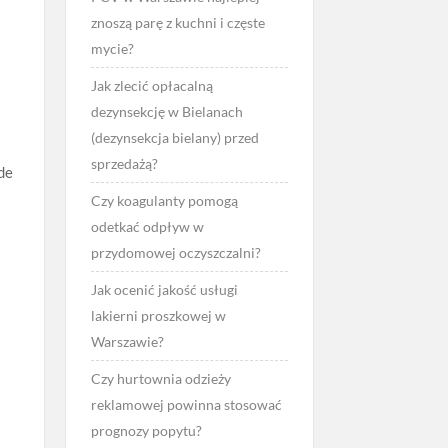
znoszą parę z kuchni i częste
mycie?
Jak zlecić opłacalną
dezynsekcję w Bielanach
(dezynsekcja bielany) przed
sprzedażą?
ede
Czy koagulanty pomogą
odetkać odpływ w
przydomowej oczyszczalni?
Jak ocenić jakość usługi
lakierni proszkowej w
Warszawie?
Czy hurtownia odzieży
reklamowej powinna stosować
prognozy popytu?