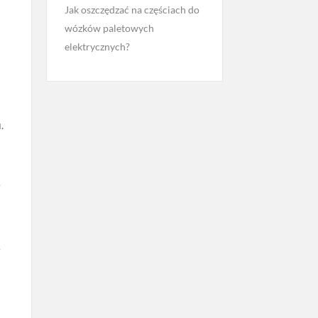
Jak oszczędzać na częściach do
wózków paletowych
elektrycznych?
u
.
e
e