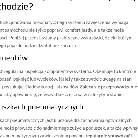
chodzie?
o funkcjonowania pneumatycznego systemu zawieszenia wymaga
nt samochodu nie tylko poprawi komfort jazdy, ale także może
ci. Poniżej przedstawiamy praktyczne wskazówki, dzięki którym
o pojazdu będzie działał bez zarzutu.
ponentów
st regularna inspekcja komponentów systemu. Obejmuje to kontrolę
zeń, pęknięć lub wycieków. Należy także zwrócić uwagę na stan
 poszukując śladów korozji lub osadów.
Zaleca się przeprowadzanie
ku
, aby upewnić się, że wszystkie części są w należytym stanie.
oduszkach pneumatycznych
zkach pneumatycznych jest kluczowe dla zachowania optymalnych
ie może prowadzić do nadmiernego zużycia poduszek, a także wpłyną
dów z pneumatycznym zawieszeniem powinni
regularnie sprawdzać i