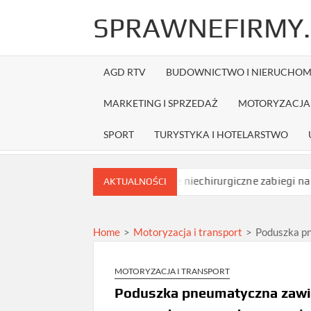
Skip
SPRAWNEFIRMY.
to
content
AGD RTV
BUDOWNICTWO I NIERUCHOM
MARKETING I SPRZEDAŻ
MOTORYZACJA 
SPORT
TURYSTYKA I HOTELARSTWO
zed zamówieniem?
Jakie niechirurgiczne zabiegi na opadające
AKTUALNOŚCI
Home
>
Motoryzacja i transport
>
Poduszka pn
MOTORYZACJA I TRANSPORT
Poduszka pneumatyczna zawie