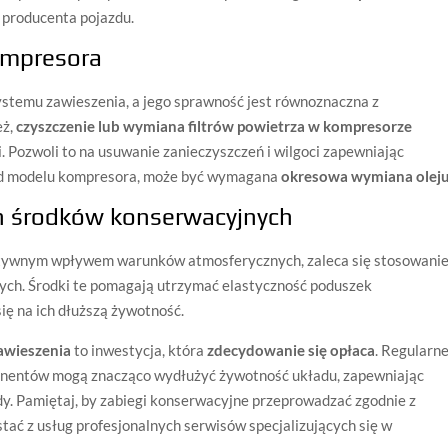
i producenta pojazdu.
kompresora
temu zawieszenia, a jego sprawność jest równoznaczna z
eż,
czyszczenie lub wymiana filtrów powietrza w kompresorze
. Pozwoli to na usuwanie zanieczyszczeń i wilgoci zapewniając
 od modelu kompresora, może być wymagana
okresowa wymiana olej
 środków konserwacyjnych
gatywnym wpływem warunków atmosferycznych, zaleca się stosowani
ych. Środki te pomagają utrzymać elastyczność poduszek
ię na ich dłuższą żywotność.
awieszenia
to inwestycja, która
zdecydowanie się opłaca
. Regularn
ponentów mogą znacząco wydłużyć żywotność układu, zapewniając
dy. Pamiętaj, by zabiegi konserwacyjne przeprowadzać zgodnie z
tać z usług profesjonalnych serwisów specjalizujących się w