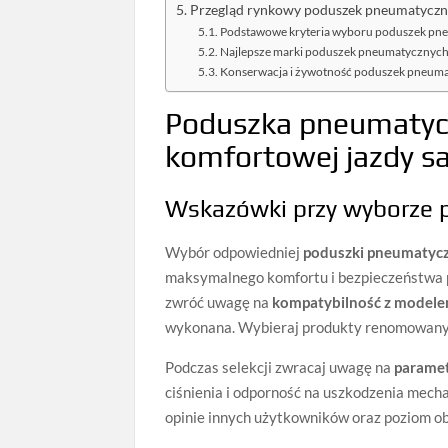
Przegląd rynkowy poduszek pneumatyczny
Podstawowe kryteria wyboru poduszek pn
Najlepsze marki poduszek pneumatycznyc
Konserwacja i żywotność poduszek pneum
Poduszka pneumatycz
komfortowej jazdy 
Wskazówki przy wyborze 
Wybór odpowiedniej
poduszki pneumatycz
maksymalnego komfortu i bezpieczeństwa po
zwróć uwagę na
kompatybilność z modele
wykonana. Wybieraj produkty renomowanyc
Podczas selekcji zwracaj uwagę na
paramet
ciśnienia i odporność na uszkodzenia mech
opinie innych użytkowników oraz poziom o