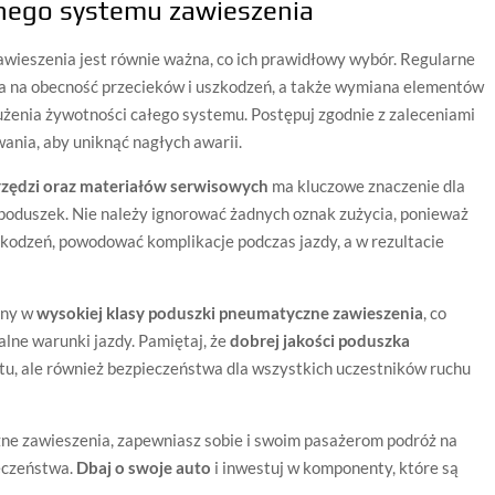
nego systemu zawieszenia
eszenia jest równie ważna, co ich prawidłowy wybór. Regularne
cja na obecność przecieków i uszkodzeń, a także wymiana elementów
użenia żywotności całego systemu. Postępuj zgodnie z zaleceniami
ania, aby uniknąć nagłych awarii.
zędzi oraz materiałów serwisowych
ma kluczowe znaczenie dla
poduszek. Nie należy ignorować żadnych oznak zużycia, ponieważ
kodzeń, powodować komplikacje podczas jazdy, a w rezultacie
ony w
wysokiej klasy poduszki pneumatyczne zawieszenia
, co
lne warunki jazdy. Pamiętaj, że
dobrej jakości poduszka
rtu, ale również bezpieczeństwa dla wszystkich uczestników ruchu
zne zawieszenia, zapewniasz sobie i swoim pasażerom podróż na
eczeństwa.
Dbaj o swoje auto
i inwestuj w komponenty, które są