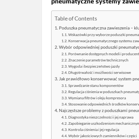
pneumatyczne systemy zawie
Table of Contents
Poduszka pneumatyczna zawieszenia – k
Wskazówki przy wyborze poduszki pneumat
Konserwacja pneumatycznego systemu zaw
Wybór odpowiedniej poduszki pneumatycz
Porównanie dostępnych modeli i producen
Znaczenie parametrów technicznych
Wygoda i bezpieczeństwo jazdy
Długotrwałość i możliwości serwisowe
Jak prawidłowo konserwować system pne
Sprawdzanie stanu komponentów
Regulacja ciśnienia w poduszkach pneuma
Wymiana filtrów i oleju kompresora
Stosowanie odpowiednich środków konser
Najczęstsze problemy z poduszkami pneuma
Diagnostyka nieszczelności i jej naprawa
Zapobieganie uszkodzeniom mechaniczny
Kontrola ciśnienia i jej regulacja
Wybór jakościowych zamienników i części