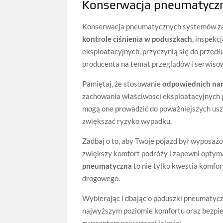
Konserwacja pneumatycz
Konserwacja pneumatycznych systemów zawi
kontrole ciśnienia w poduszkach
, inspek
eksploatacyjnych, przyczynią się do przedł
producenta na temat przeglądów i serwisow
Pamiętaj, że stosowanie
odpowiednich nar
zachowania właściwości eksploatacyjnych 
mogą one prowadzić do poważniejszych usz
zwiększać ryzyko wypadku.
Zadbaj o to, aby Twoje pojazd był wyposaż
zwiększy komfort podróży i zapewni optyma
pneumatyczna
to nie tylko kwestia komfo
drogowego.
Wybierając i dbając o poduszki pneumatyc
najwyższym poziomie komfortu oraz bezpi
gwarantem najwyższej jakości.