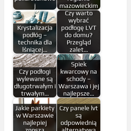
j
mazowieckim
Czy warto
wybrać
Krystalizacja
podłogę LVT
podłóg –
do domu?
technika dla
Przegląd
lśniącej…
zalet…
Spiek
Czy podłogi
kwarcowy na
wylewane są
schody –
długotrwałym i
Warszawa i jej
trwałym…
najlepsze…
Jakie parkiety
Czy panele lvt
w Warszawie
są
najlepiej
odpowiednią
znoszą
alternatywą