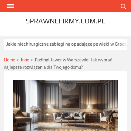
Skip
Search
to
content
SPRAWNEFIRMY.COM.PL
echirurgiczne zabiegi na opadające powieki w Grodzisku Mazowiec
Home
>
Inne
>
Podłogi Jawor w Warszawie: Jak wybrać
najlepsze rozwiązania dla Twojego domu?