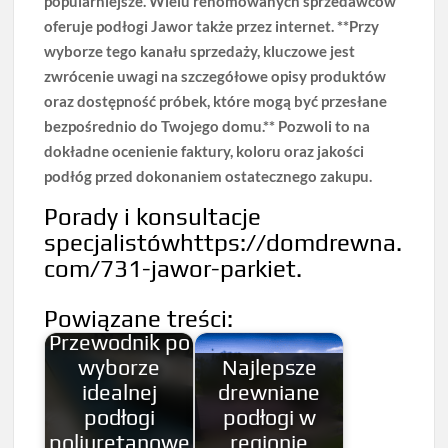
popularniejsze. Wielu renomowanych sprzedawców
oferuje podłogi Jawor także przez internet. **Przy
wyborze tego kanału sprzedaży, kluczowe jest
zwrócenie uwagi na szczegółowe opisy produktów
oraz dostępność próbek, które mogą być przesłane
bezpośrednio do Twojego domu.** Pozwoli to na
dokładne ocenienie faktury, koloru oraz jakości
podłóg przed dokonaniem ostatecznego zakupu.
Porady i konsultacje
specjalistówhttps://domdrewna.
com/731-jawor-parkiet.
Powiązane treści:
Przewodnik po
wyborze
Najlepsze
idealnej
drewniane
podłogi
podłogi w
poliuretanowe
regionie