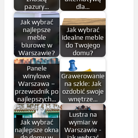
pazury…
dla…
Jak wybrać
najlepsze
Jak wybrać
meble
idealne meble
biurowe w
do Twojego
Warszawie?
domu?
Panele
winylowe
Grawerowanie
Warszawa –
na szkle: Jak
przewodnik po
ozdobić swoje
najlepszych…
wnętrze…
Lustra na
Jak wybrać
wymiar w
najlepsze okna
Warszawie -
do domu w
jak wybrać