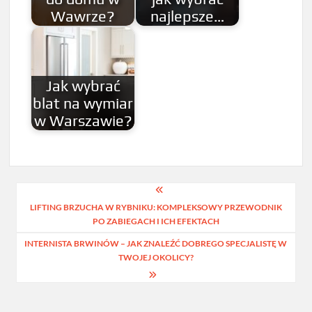
Wawrze?
najlepsze…
Jak wybrać
blat na wymiar
w Warszawie?
Nawigacja
LIFTING BRZUCHA W RYBNIKU: KOMPLEKSOWY PRZEWODNIK
wpisu
PO ZABIEGACH I ICH EFEKTACH
INTERNISTA BRWINÓW – JAK ZNALEŹĆ DOBREGO SPECJALISTĘ W
TWOJEJ OKOLICY?