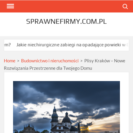
Skip
Search
to
content
SPRAWNEFIRMY.COM.PL
kie niechirurgiczne zabiegi na opadające powieki w Grodzisku Ma
Home
>
Budownictwo i nieruchomości
>
Plisy Kraków – Nowe
Rozwiązania Przestrzenne dla Twojego Domu