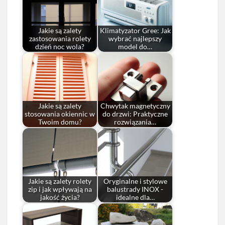
Jakie są zalety
Klimatyzator Gree: Jak
zastosowania rolety
wybrać najlepszy
dzień noc wola?
model do…
Jakie są zalety
Chwytak magnetyczny
stosowania okiennic w
do drzwi: Praktyczne
Twoim domu?
rozwiązania…
Jakie są zalety rolety
Oryginalne i stylowe
zip i jak wpływają na
balustrady INOX -
jakość życia?
idealne dla…