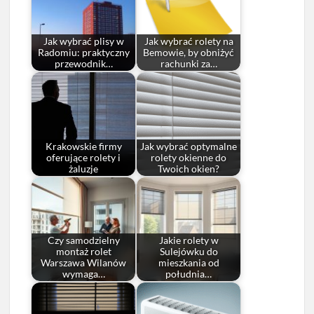
Jak wybrać plisy w
Jak wybrać rolety na
Radomiu: praktyczny
Bemowie, by obniżyć
przewodnik…
rachunki za…
Krakowskie firmy
Jak wybrać optymalne
oferujące rolety i
rolety okienne do
żaluzje
Twoich okien?
Czy samodzielny
Jakie rolety w
montaż rolet
Sulejówku do
Warszawa Wilanów
mieszkania od
wymaga…
południa…