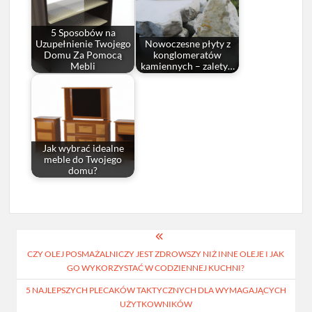
5 Sposobów na
Uzupełnienie Twojego
Nowoczesne płyty z
Domu Za Pomocą
konglomeratów
Mebli
kamiennych – zalety…
Jak wybrać idealne
meble do Twojego
domu?
Nawigacja
CZY OLEJ POSMAŻALNICZY JEST ZDROWSZY NIŻ INNE OLEJE I JAK
wpisu
GO WYKORZYSTAĆ W CODZIENNEJ KUCHNI?
5 NAJLEPSZYCH PLECAKÓW TAKTYCZNYCH DLA WYMAGAJĄCYCH
UŻYTKOWNIKÓW