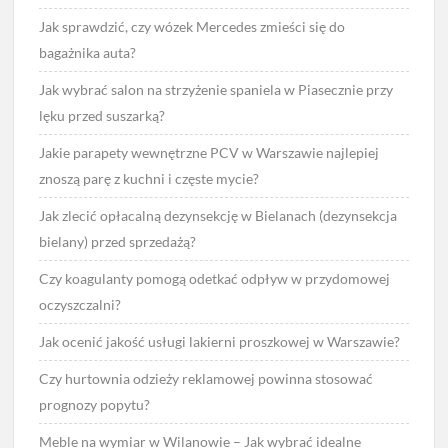
Jak sprawdzić, czy wózek Mercedes zmieści się do
bagażnika auta?
Jak wybrać salon na strzyżenie spaniela w Piasecznie przy
lęku przed suszarką?
Jakie parapety wewnętrzne PCV w Warszawie najlepiej
znoszą parę z kuchni i częste mycie?
Jak zlecić opłacalną dezynsekcję w Bielanach (dezynsekcja
bielany) przed sprzedażą?
Czy koagulanty pomogą odetkać odpływ w przydomowej
oczyszczalni?
Jak ocenić jakość usługi lakierni proszkowej w Warszawie?
Czy hurtownia odzieży reklamowej powinna stosować
prognozy popytu?
Meble na wymiar w Wilanowie – Jak wybrać idealne