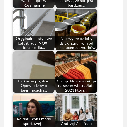
warto kupić w
sprawia, że noc jest
Rossmannie
bardziej…
Oryginalne i stylowe
Niezwykłe ozdoby
balustrady INOX -
dzięki sznurkom od
idealne dla…
producenta sznurków
Piękno w pigułce:
Cropp: Nowa kolekcja
Opowiedzmy o
na sezon wiosna/lato
tajemnicach i…
2021 która…
Adidas: Ikona mody
sportowej –
Andrzej Zieliński: