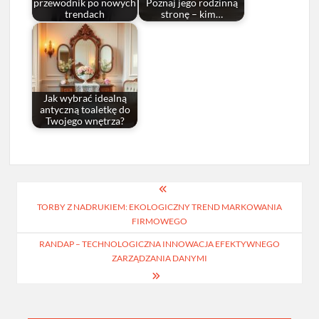
przewodnik po nowych
Poznaj jego rodzinną
trendach
stronę – kim…
Jak wybrać idealną
antyczną toaletkę do
Twojego wnętrza?
Nawigacja
TORBY Z NADRUKIEM: EKOLOGICZNY TREND MARKOWANIA
wpisu
FIRMOWEGO
RANDAP – TECHNOLOGICZNA INNOWACJA EFEKTYWNEGO
ZARZĄDZANIA DANYMI