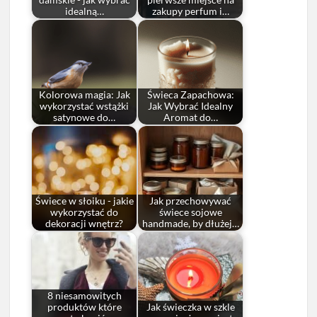
damskie - jak wybrać
pierwsze miejsce na
idealną…
zakupy perfum i…
Kolorowa magia: Jak
Świeca Zapachowa:
wykorzystać wstążki
Jak Wybrać Idealny
satynowe do…
Aromat do…
Świece w słoiku - jakie
Jak przechowywać
wykorzystać do
świece sojowe
dekoracji wnętrz?
handmade, by dłużej…
8 niesamowitych
produktów które
Jak świeczka w szkle