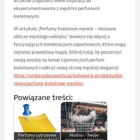
artykule znajdziesz wiele inspiracji do
eksperymentowania z męskimi perfumami
kwiatowymi.
W artykule „Perfumy kwiatowe męskie – nieznane
oblicze męskiego wdzięku” dowiesz się więcej o
fascynujących kombinacjach zapachowych, które mogą
zdziałać prawdziwą magię. Kliknij tutaj, by poszerzyć
swoją wiedzę na temat tajemniczych perfum
kwiatowych i odkryć nową stronę męskiej elegancji:
https://ambasadazapachu.pl/kategoria-produktu/dla-
niego/perfumy-kwiatowe-meskie/
.
Powiązane treści:
Perfumy cytrusowe
Notino - Twoje