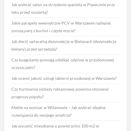
Jak wybrać salon na strzyżenie spaniela w Piasecznie przy
lęku przed suszarką?
Jakie parapety wewnętrzne PCV w Warszawie najlepiej
znoszą parę z kuchni i częste mycie?
Jak zlecić opłacalną dezynsekcję w Bielanach (dezynsekcja
bielany) przed sprzedażą?
Czy koagulanty pomogą odetkać odpływ w przydomowej
oczyszczalni?
Jak ocenić jakość usługi lakierni proszkowej w Warszawie?
Czy hurtownia odzieży reklamowej powinna stosować
prognozy popytu?
Meble na wymiar w Wilanowie – Jak wybrać idealne
rozwiązania do swojego wnętrza?
Jak wycenić mieszkanie o powierzchni 100 m2 w