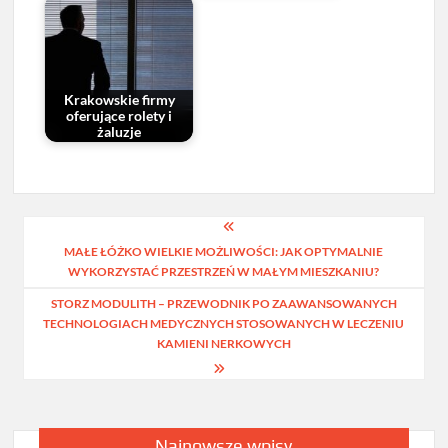
Krakowskie firmy
oferujące rolety i
żaluzje
Nawigacja
MAŁE ŁÓŻKO WIELKIE MOŻLIWOŚCI: JAK OPTYMALNIE
wpisu
WYKORZYSTAĆ PRZESTRZEŃ W MAŁYM MIESZKANIU?
STORZ MODULITH – PRZEWODNIK PO ZAAWANSOWANYCH
TECHNOLOGIACH MEDYCZNYCH STOSOWANYCH W LECZENIU
KAMIENI NERKOWYCH
Najnowsze wpisy