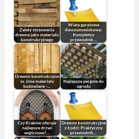
Wiata garażowa
Zalety stosowania
dwustanowiskowa:
drewna jako materiału
Kompletny
konstrukcyjnego
przewodnik…
Drewno konstrukcyjne
vs. inne materiały
Najlepsze pergole do
budowlane -…
ogrodu
Czy Kraków oferuje
Drewno konstrukcyjne
najlepsze drzwi
z Łodzi: Praktyczny
wejściowe?…
przewodnik…