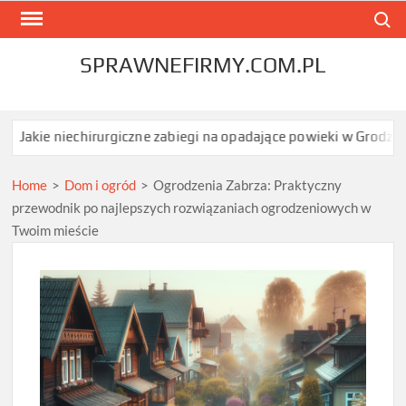
Skip
Search
to
content
SPRAWNEFIRMY.COM.PL
chirurgiczne zabiegi na opadające powieki w Grodzisku Mazowieck
Home
>
Dom i ogród
>
Ogrodzenia Zabrza: Praktyczny
przewodnik po najlepszych rozwiązaniach ogrodzeniowych w
Twoim mieście