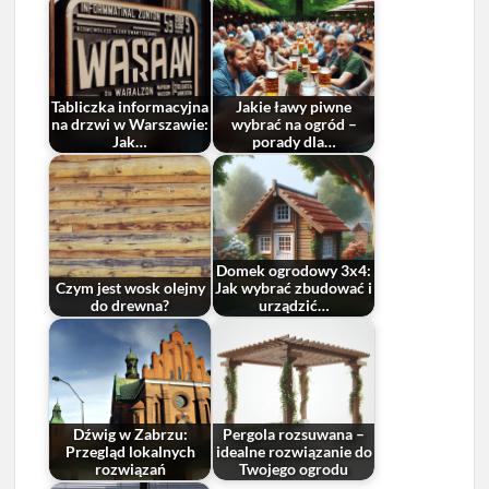
Tabliczka informacyjna
Jakie ławy piwne
na drzwi w Warszawie:
wybrać na ogród –
Jak…
porady dla…
Domek ogrodowy 3x4:
Czym jest wosk olejny
Jak wybrać zbudować i
do drewna?
urządzić…
Dźwig w Zabrzu:
Pergola rozsuwana –
Przegląd lokalnych
idealne rozwiązanie do
rozwiązań
Twojego ogrodu