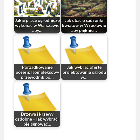
Jakie prace ogrodnicze
Jak dbać o sadzonki
wykonać w Warszawie
kwiatów w Wrocławiu
aby…
aby pięknie…
Porządkowanie
Jak wybrać ofertę
posesji: Kompleksowy
projektowania ogrodu
przewodnik po…
w…
Drzewa i krzewy
ozdobne – jak wybrać i
pielęgnować…