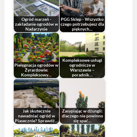
Ogród marzeń -
PGG Sklep - Wszystko
zakładanie ogrodów w
czego potrzebujesz dla
Nadarzynie
pięknych…
Kompleksowe usługi
Pielęgnacja ogrodów w
ogrodnicze w
Żyrardowie:
Warszawie –
Kompleksowy…
poradnik…
Jak skutecznie
Zasypiając w dżungli:
nawadniać ogród w
dlaczego nie powinno
Piasecznie? Sprawdź…
się spać…