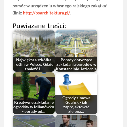
pomóc w urządzeniu własnego rajskiego zakątka!
(link:
http://bsarchitektura.pl/
.
Powiązane treści:
Największa szkółka
Porady dotyczące
roślin w Polsce: Gdzie
zakładania ogrodów w
znaleźć i…
Konstancinie-Jeziornie
Ogrody zimowe
Kreatywne zakładanie
Gdańsk - jak
ogrodów w Milanówku
zaprojektować
- porady od…
zieloną…