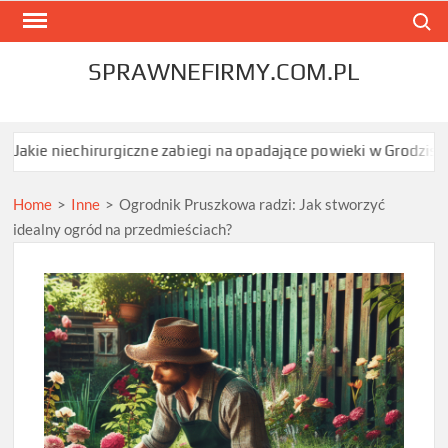
Skip
Search
to
content
SPRAWNEFIRMY.COM.PL
echirurgiczne zabiegi na opadające powieki w Grodzisku Mazowiec
Home
>
Inne
>
Ogrodnik Pruszkowa radzi: Jak stworzyć
idealny ogród na przedmieściach?