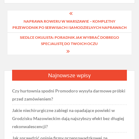
Nawigacja
NAPRAWA ROWERU W WARSZAWIE – KOMPLETNY
wpisu
PRZEWODNIK PO SERWISACH I SAMODZIELNYCH NAPRAWACH
SIEDLCE OKULISTA: PORADNIK JAK WYBRAĆ DOBREGO
SPECJALISTĘ DO TWOICH OCZU
Najnowsze wpisy
Czy hurtownia spodni Promodoro wysyła darmowe próbki
przed zamówieniem?
Jakie niechirurgiczne zabiegi na opadające powieki w
Grodzisku Mazowieckim dają najszybszy efekt bez długiej
rekonwalescencji?
Jak sprawdzić opinie firmy przeprowadzkowej ze