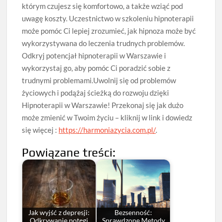
którym czujesz się komfortowo, a także wziąć pod
uwagę koszty. Uczestnictwo w szkoleniu hipnoterapii
może pomóc Ci lepiej zrozumieć, jak hipnoza może być
wykorzystywana do leczenia trudnych problemów.
Odkryj potencjał hipnoterapii w Warszawie i
wykorzystaj go, aby pomóc Ci poradzić sobie z
trudnymi problemami.Uwolnij się od problemów
życiowych i podążaj ścieżką do rozwoju dzięki
Hipnoterapii w Warszawie! Przekonaj się jak dużo
może zmienić w Twoim życiu – kliknij w link i dowiedz
się więcej :
https://harmoniazycia.com.pl/
.
Powiązane treści:
Jak wyjść z depresji:
Bezsenność:
Odkrywanie potęgi
Sprawdzone Metody