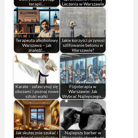
terapii…
Leczenia w Warszawie
Terapeuta alkoholowy
Jakie korzyści przynosi
Warszawa – jak
szlifowanie betonu w
znaleźć…
Warszawie?
Karate - zafascynuj się
Fizjoterapia w
obozami i poznaj nowe
Warszawie: Jak
sztuki walki
Wybrać Najlepszego…
Jak skutecznie szukać i
Najlepszy barber w
wybierać specjalistów
Warszawie otwarty na