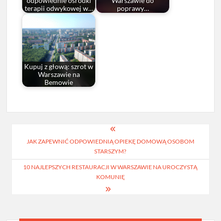
odpowiednie ośrodki
Warszawie do
terapii odwykowej w…
poprawy…
Kupuj z głową: szrot w
Warszawie na
Bemowie
Nawigacja
JAK ZAPEWNIĆ ODPOWIEDNIĄ OPIEKĘ DOMOWĄ OSOBOM
wpisu
STARSZYM?
10 NAJLEPSZYCH RESTAURACJI W WARSZAWIE NA UROCZYSTĄ
KOMUNIĘ