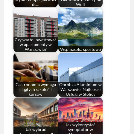
ds…
Woli
Czy warto inwestować
w apartamenty w
Warszawie?
Wspinaczka sportowa
Gastronomia wymaga
Obróbka Aluminium w
ciągłych szkoleń i
Warszawie: Najlepsze
kursów
Usługi w Stolicy
Jak wykorzystać
Jak wybrać
synoptofor w