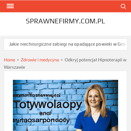
Skip
Search
to
content
SPRAWNEFIRMY.COM.PL
iechirurgiczne zabiegi na opadające powieki w Grodzisku Mazowie
Home
>
Zdrowie i medycyna
>
Odkryj potencjał Hipnoterapii w
Warszawie