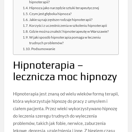
hipnoterapii?
Hipnoza jako narzędzie sztuki terapeutycznej
Czym jest głęboka hipnoza?
Jakie są najczęstsze rodzaje hipnoterapii?
Korzyści z uczestniczenia w szkoleniu hipnoterapii
Gdzie można znaleźć hipnoterapeutę w Warszawie?
W jaki sposób hipnoterapia pomaga w leczeniu
trudnych problemów?
Podsumowanie
Hipnoterapia –
lecznicza moc hipnozy
Hipnoterapia jest znaną od wielu wieków formą terapii,
która wykorzystuje hipnozę do pracy z umysłem i
ciałem pacjenta. Przez wieki wykorzystywano hipnozę
do leczenia szeregu trudnych do wyleczenia
problemów, takich jak fobie, nerwice, zaburzenia
lękowe, depresja, uzależnienia i inne. Z biegiem czasu