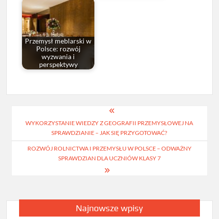
Przemysł meblarski w
Polsce: rozwój
wyzwania i
perspektywy
Nawigacja
WYKORZYSTANIE WIEDZY Z GEOGRAFII PRZEMYSŁOWEJ NA
wpisu
SPRAWDZIANIE – JAK SIĘ PRZYGOTOWAĆ?
ROZWÓJ ROLNICTWA I PRZEMYSŁU W POLSCE – ODWAŻNY
SPRAWDZIAN DLA UCZNIÓW KLASY 7
Najnowsze wpisy