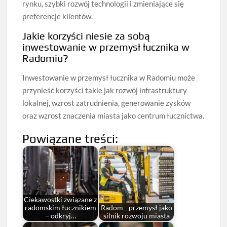
rynku, szybki rozwój technologii i zmieniające się
preferencje klientów.
Jakie korzyści niesie za sobą
inwestowanie w przemysł łucznika w
Radomiu?
Inwestowanie w przemysł łucznika w Radomiu może
przynieść korzyści takie jak rozwój infrastruktury
lokalnej, wzrost zatrudnienia, generowanie zysków
oraz wzrost znaczenia miasta jako centrum łucznictwa.
Powiązane treści:
Ciekawostki związane z
radomskim łucznikiem
Radom - przemysł jako
– odkryj…
silnik rozwoju miasta