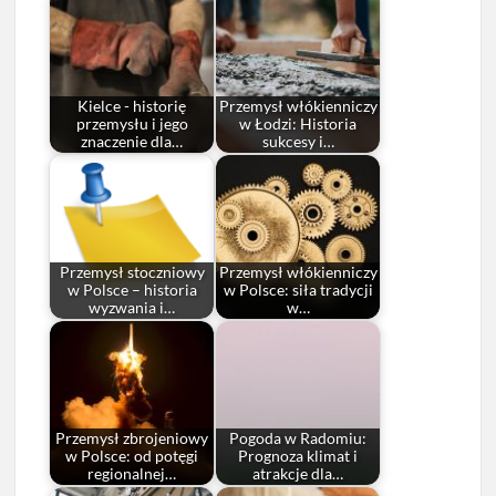
Kielce - historię
Przemysł włókienniczy
przemysłu i jego
w Łodzi: Historia
znaczenie dla…
sukcesy i…
Przemysł stoczniowy
Przemysł włókienniczy
w Polsce – historia
w Polsce: siła tradycji
wyzwania i…
w…
Przemysł zbrojeniowy
Pogoda w Radomiu:
w Polsce: od potęgi
Prognoza klimat i
regionalnej…
atrakcje dla…