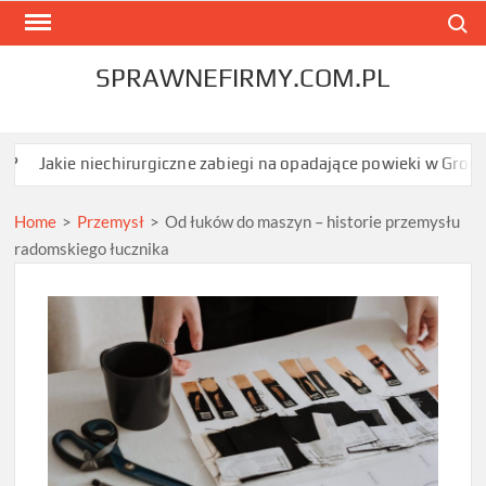
Skip
Search
to
content
SPRAWNEFIRMY.COM.PL
niechirurgiczne zabiegi na opadające powieki w Grodzisku Mazow
Home
>
Przemysł
>
Od łuków do maszyn – historie przemysłu
radomskiego łucznika