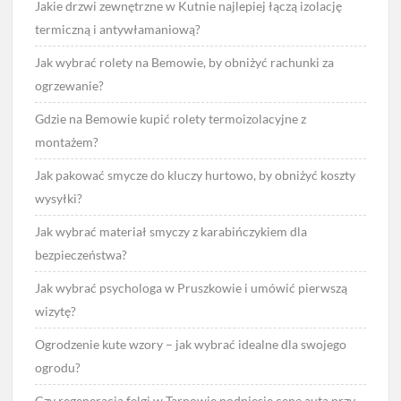
Jakie drzwi zewnętrzne w Kutnie najlepiej łączą izolację
termiczną i antywłamaniową?
Jak wybrać rolety na Bemowie, by obniżyć rachunki za
ogrzewanie?
Gdzie na Bemowie kupić rolety termoizolacyjne z
montażem?
Jak pakować smycze do kluczy hurtowo, by obniżyć koszty
wysyłki?
Jak wybrać materiał smyczy z karabińczykiem dla
bezpieczeństwa?
Jak wybrać psychologa w Pruszkowie i umówić pierwszą
wizytę?
Ogrodzenie kute wzory – jak wybrać idealne dla swojego
ogrodu?
Czy regeneracja felgi w Tarnowie podniesie cenę auta przy