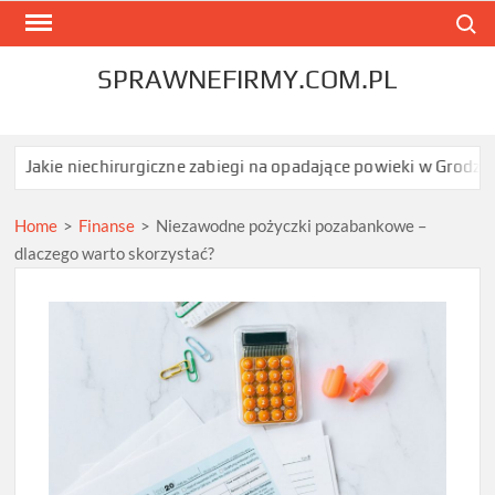
Skip
Search
to
content
SPRAWNEFIRMY.COM.PL
 niechirurgiczne zabiegi na opadające powieki w Grodzisku Mazow
Home
>
Finanse
>
Niezawodne pożyczki pozabankowe –
dlaczego warto skorzystać?