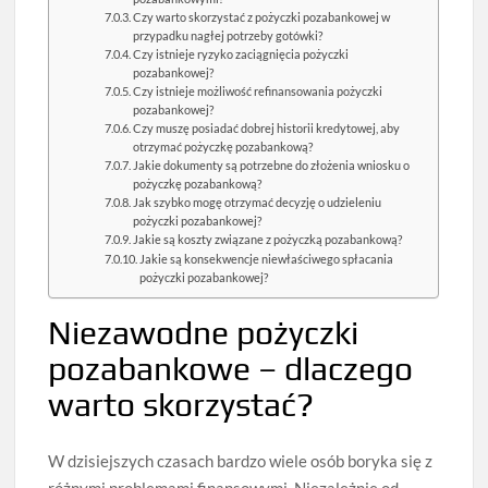
Czy warto skorzystać z pożyczki pozabankowej w
przypadku nagłej potrzeby gotówki?
Czy istnieje ryzyko zaciągnięcia pożyczki
pozabankowej?
Czy istnieje możliwość refinansowania pożyczki
pozabankowej?
Czy muszę posiadać dobrej historii kredytowej, aby
otrzymać pożyczkę pozabankową?
Jakie dokumenty są potrzebne do złożenia wniosku o
pożyczkę pozabankową?
Jak szybko mogę otrzymać decyzję o udzieleniu
pożyczki pozabankowej?
Jakie są koszty związane z pożyczką pozabankową?
Jakie są konsekwencje niewłaściwego spłacania
pożyczki pozabankowej?
Niezawodne pożyczki
pozabankowe – dlaczego
warto skorzystać?
W dzisiejszych czasach bardzo wiele osób boryka się z
różnymi problemami finansowymi. Niezależnie od