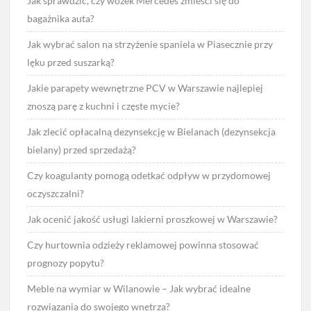
Jak sprawdzić, czy wózek Mercedes zmieści się do
bagażnika auta?
Jak wybrać salon na strzyżenie spaniela w Piasecznie przy
lęku przed suszarką?
Jakie parapety wewnętrzne PCV w Warszawie najlepiej
znoszą parę z kuchni i częste mycie?
Jak zlecić opłacalną dezynsekcję w Bielanach (dezynsekcja
bielany) przed sprzedażą?
Czy koagulanty pomogą odetkać odpływ w przydomowej
oczyszczalni?
Jak ocenić jakość usługi lakierni proszkowej w Warszawie?
Czy hurtownia odzieży reklamowej powinna stosować
prognozy popytu?
Meble na wymiar w Wilanowie – Jak wybrać idealne
rozwiązania do swojego wnętrza?