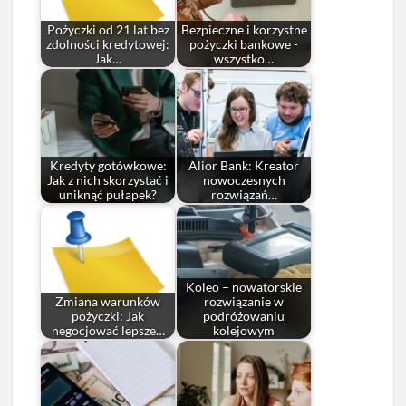
Pożyczki od 21 lat bez
Bezpieczne i korzystne
zdolności kredytowej:
pożyczki bankowe -
Jak…
wszystko…
Kredyty gotówkowe:
Alior Bank: Kreator
Jak z nich skorzystać i
nowoczesnych
uniknąć pułapek?
rozwiązań…
Koleo – nowatorskie
Zmiana warunków
rozwiązanie w
pożyczki: Jak
podróżowaniu
negocjować lepsze…
kolejowym