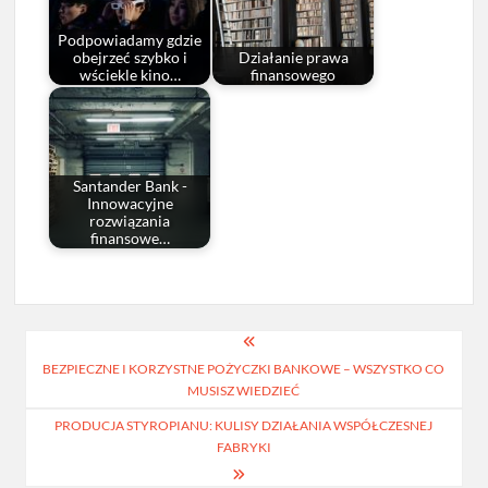
Podpowiadamy gdzie
obejrzeć szybko i
Działanie prawa
wściekle kino…
finansowego
Santander Bank -
Innowacyjne
rozwiązania
finansowe…
Nawigacja
BEZPIECZNE I KORZYSTNE POŻYCZKI BANKOWE – WSZYSTKO CO
wpisu
MUSISZ WIEDZIEĆ
PRODUCJA STYROPIANU: KULISY DZIAŁANIA WSPÓŁCZESNEJ
FABRYKI