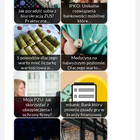
IPKO: Unikalne
Jak poradzić sobie z
rozwiązania
biurokracją ZUS?
bankowości mobilnej
Praktyczne…
które…
5 powodów dlaczego
Medycyna na
warto mieć liczarkę
najwyższym poziomie:
wartościową w…
Dlaczego warto…
Moje PZU: Jak
skorzystać z
mbank: Bank który
ubezpieczenia i
zmienia zasady gry w
ochrony firmy?
branży finansowej