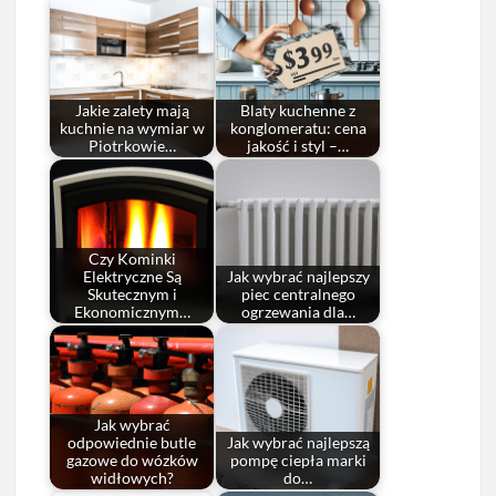
Jakie zalety mają
Blaty kuchenne z
kuchnie na wymiar w
konglomeratu: cena
Piotrkowie…
jakość i styl –…
Czy Kominki
Elektryczne Są
Jak wybrać najlepszy
Skutecznym i
piec centralnego
Ekonomicznym…
ogrzewania dla…
Jak wybrać
odpowiednie butle
Jak wybrać najlepszą
gazowe do wózków
pompę ciepła marki
widłowych?
do…