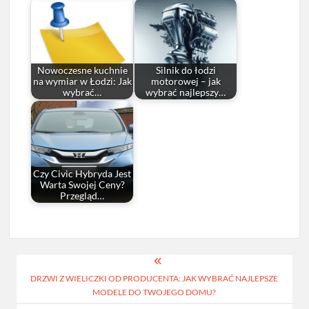
Nowoczesne kuchnie
Silnik do łodzi
na wymiar w Łodzi: Jak
motorowej – jak
wybrać…
wybrać najlepszy…
Czy Civic Hybryda Jest
Warta Swojej Ceny?
Przegląd…
Nawigacja
DRZWI Z WIELICZKI OD PRODUCENTA: JAK WYBRAĆ NAJLEPSZE
wpisu
MODELE DO TWOJEGO DOMU?