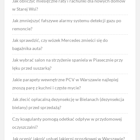
Jak obliczyć miesięczne raty i rachunki dla nowych domów
w Starej Wsi?
Jak zmniejszyć fałszywe alarmy systemu detekcji gazu po
remoncie?
Jak sprawdzić, czy wózek Mercedes zmieści się do
bagażnika auta?
Jak wybrać salon na strzyżenie spaniela w Piasecznie przy
lęku przed suszarką?
Jakie parapety wewnętrzne PCV w Warszawie najlepiej
znoszą parę z kuchni i częste mycie?
Jak zlecić opłacalną dezynsekcję w Bielanach (dezynsekcja
bielany) przed sprzedażą?
Czy koagulanty pomogą odetkać odpływ w przydomowej
oczyszczalni?
Jak ocenić jakość usługi lakierni proszkowej w Warszawie?