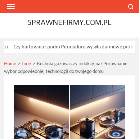
Skip
Search
to
content
SPRAWNEFIRMY.COM.PL
hurtownia spodni Promodoro wysyła darmowe próbki przed zam
Home
>
Inne
>
Kuchnia gazowa czy indukcyjna? Porównanie i
wybór odpowiedniej technologii do twojego domu