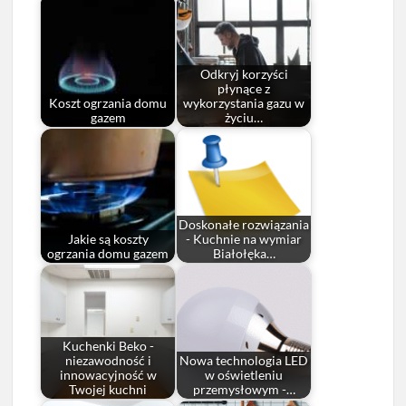
Odkryj korzyści
płynące z
Koszt ogrzania domu
wykorzystania gazu w
gazem
życiu…
Doskonałe rozwiązania
Jakie są koszty
- Kuchnie na wymiar
ogrzania domu gazem
Białołęka…
Kuchenki Beko -
niezawodność i
Nowa technologia LED
innowacyjność w
w oświetleniu
Twojej kuchni
przemysłowym -…