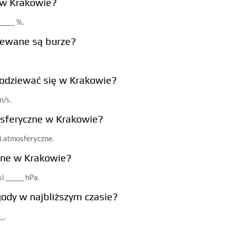
a w Krakowie?
____ %.
ziewane są burze?
odziewać się w Krakowie?
m/s.
osferyczne w Krakowie?
i atmosferyczne.
czne w Krakowie?
 ______ hPa.
ody w najbliższym czasie?
_.