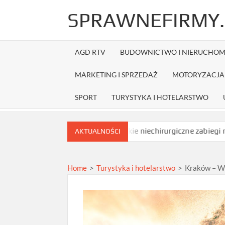
Skip
SPRAWNEFIRMY.
to
content
AGD RTV
BUDOWNICTWO I NIERUCHOM
MARKETING I SPRZEDAŻ
MOTORYZACJA 
SPORT
TURYSTYKA I HOTELARSTWO
zed zamówieniem?
Jakie niechirurgiczne zabiegi na opadające 
AKTUALNOŚCI
Home
>
Turystyka i hotelarstwo
>
Kraków – Ws