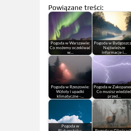
Powiązane treści:
Pogoda w Warszawie:
Pogoda w Bydgoszcz
Co możemy oczekiwać
Najświeższe
w…
informacje i…
Pogoda w Rzeszowie:
Pogoda w Zakopane
Wzloty i upadki
Co musisz wiedzie
klimatyczne -…
przed…
Pogoda w
Białymstoku:
Pogoda w Gliwicac