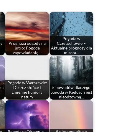
Pogoda w
y:
Prognoza pogody na
Częstochowie –
jutro: Pogoda
Aktualne prognozy dla
zapowiada się…
miasta…
Pogoda w Warszawie:
m:
Deszcz słońce i
5 powodów dlaczego
ć
zmienne humory
pogoda w Kielcach jest
natury
nieodzowną…
h:
Pogoda w Olsztynie –
5 niesamowitych