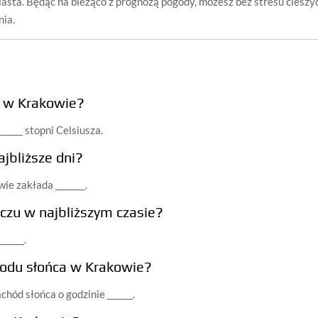
asta. Będąc na bieżąco z prognozą pogody, możesz bez stresu cieszy
nia.
a w Krakowie?
____ stopni Celsiusza.
jbliższe dni?
ie zakłada _______.
czu w najbliższym czasie?
_____.
hodu słońca w Krakowie?
chód słońca o godzinie ______.