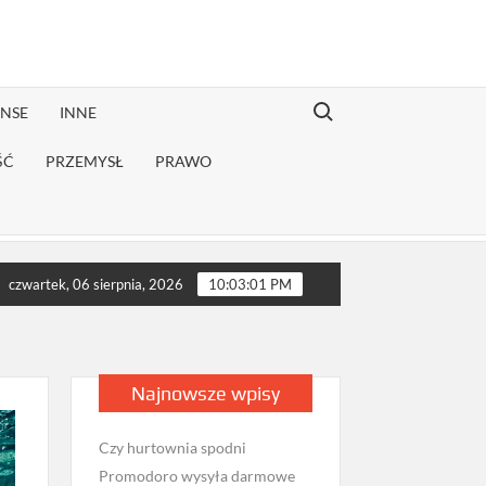
Search for:
ANSE
INNE
ŚĆ
PRZEMYSŁ
PRAWO
ej rekonwalescencji?
Jak sprawdzić opinie firmy przeprowadzk
czwartek, 06 sierpnia, 2026
10:03:02 PM
Najnowsze wpisy
Czy hurtownia spodni
Promodoro wysyła darmowe