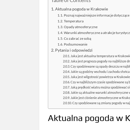
Table of Contents
Aktualna pogoda w Krakowie
Poznaj najważniejsze informacje dotycząc
Temperatura
Opady atmosferyczne
Warunki atmosferyczne a atrakcje turystyc
Co zabrać ze sobą
Podsumowanie
Pytania i odpowiedzi
Jaka jest aktualna temperatura w Krakowi
Jaka jest prognoza pogody na najbliższe dn
Czy spodziewane są opady deszczu w najbl
Jakie są godziny wschodu i zachodu słońc
Jaka jest wilgotność powietrza w Krakowie
Czy w najbliższym czasie spodziewane są 
Jaką prędkość wiatru można spodziewać s
Jakie są aktualne warunki atmosferyczne 
Jakie jest ciśnienie atmosferyczne w Krak
Czy spodziewane są zmiany pogody w naj
Aktualna pogoda w 