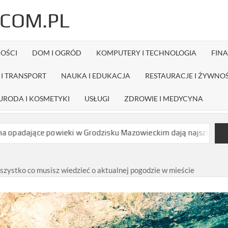
COM.PL
OŚCI
DOM I OGRÓD
KOMPUTERY I TECHNOLOGIA
FIN
I TRANSPORT
NAUKA I EDUKACJA
RESTAURACJE I ŻYWNO
URODA I KOSMETYKI
USŁUGI
ZDROWIE I MEDYCYNA
powieki w Grodzisku Mazowieckim dają najszybszy efekt bez długi
zystko co musisz wiedzieć o aktualnej pogodzie w mieście