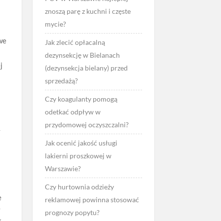
znoszą parę z kuchni i częste
mycie?
we
Jak zlecić opłacalną
dezynsekcję w Bielanach
j
(dezynsekcja bielany) przed
sprzedażą?
Czy koagulanty pomogą
odetkać odpływ w
przydomowej oczyszczalni?
y
Jak ocenić jakość usługi
lakierni proszkowej w
Warszawie?
Czy hurtownia odzieży
e
reklamowej powinna stosować
y
prognozy popytu?