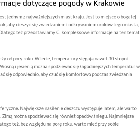
ormacje dotyczące pogody w Krakowie
jest jednym z najważniejszych miast kraju. Jest to miejsce o bogatej
ednak, aby cieszyć się zwiedzaniem i odkrywaniem uroków tego miasta,
. Dlatego też przedstawiamy Ci kompleksowe informacje na ten temat
ży od pory roku. W lecie, temperatury sięgają nawet 30 stopni
 Wiosną i jesienią można spodziewać się łagodniejszych temperatur w
rać się odpowiednio, aby czuć się komfortowo podczas zwiedzania
ryczne. Największe nasilenie deszczu występuje latem, ale warto
u. Zimą można spodziewać się również opadów śniegu. Najmniejsze
atego też, bez względu na porę roku, warto mieć przy sobie