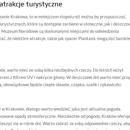
atrakcje turystyczne
anie Krakowa, to w mniejszym stopniu niż można by przypuszczać.
turystycznych, które są dostępne zarówno w słoneczne, jak i deszczo
zy Muzeum Narodowe są doskonałymi miejscami do odwiedzenia
ć, że niektóre atrakcje, takie jak spacer Plantami, mogą być bardzie
e, warto mieć ze sobą kilka niezbędnych rzeczy. Do letnich wizyt
krem z filtrem UV i nakrycie głowy. W deszczowe dni warto mieć prz
, obowiązkowe będzie ciepłe obuwie, czapka, szalik i rękawiczki.
 Krakowie, dlatego warto wiedzieć, jaka jest aktualna pogoda.
kowane opady atmosferyczne. Niezależnie od pogody, Kraków oferuj
cieszyć się w różne dni. Warto zabrać ze sobą odpowiednie rzeczy, ab