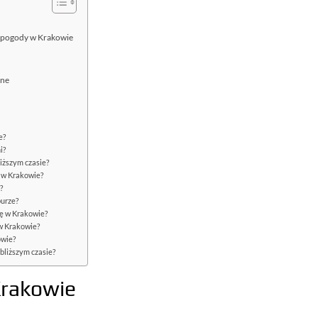
e pogody w Krakowie
zne
e?
i?
iższym czasie?
a w Krakowie?
?
burze?
ię w Krakowie?
w Krakowie?
owie?
bliższym czasie?
Krakowie