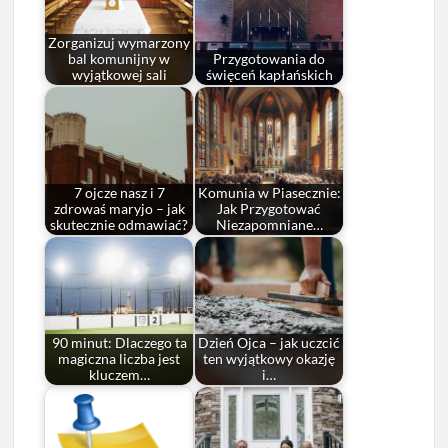
Zorganizuj wymarzony
bal komunijny w
Przygotowania do
wyjątkowej sali
święceń kapłańskich
7 ojcze nasz i 7
Komunia w Piasecznie:
zdrowaś maryjo – jak
Jak Przygotować
skutecznie odmawiać?
Niezapomniane…
90 minut: Dlaczego ta
Dzień Ojca – jak uczcić
magiczna liczba jest
ten wyjątkowy okazję
kluczem…
i…