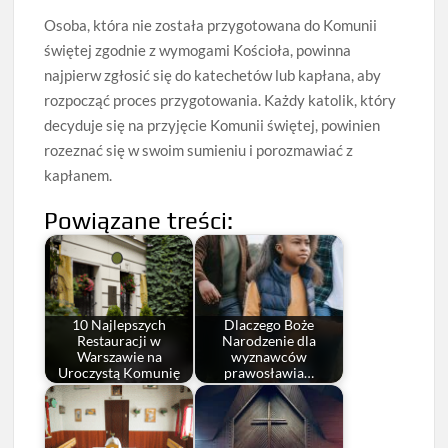
Osoba, która nie została przygotowana do Komunii
świętej zgodnie z wymogami Kościoła, powinna
najpierw zgłosić się do katechetów lub kapłana, aby
rozpocząć proces przygotowania. Każdy katolik, który
decyduje się na przyjęcie Komunii świętej, powinien
rozeznać się w swoim sumieniu i porozmawiać z
kapłanem.
Powiązane treści:
10 Najlepszych
Dlaczego Boże
Restauracji w
Narodzenie dla
Warszawie na
wyznawców
Uroczystą Komunię
prawosławia…