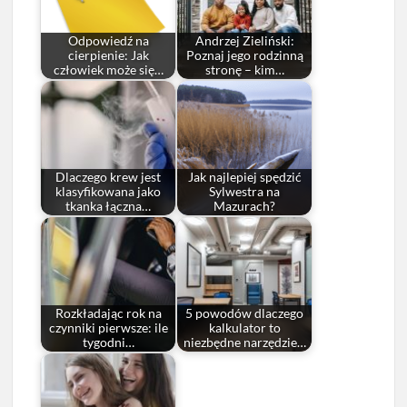
Odpowiedź na
Andrzej Zieliński:
cierpienie: Jak
Poznaj jego rodzinną
człowiek może się…
stronę – kim…
Dlaczego krew jest
Jak najlepiej spędzić
klasyfikowana jako
Sylwestra na
tkanka łączna…
Mazurach?
Rozkładając rok na
5 powodów dlaczego
czynniki pierwsze: ile
kalkulator to
tygodni…
niezbędne narzędzie…