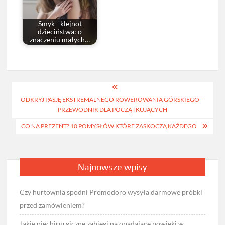
Smyk - klejnot
dzieciństwa: o
znaczeniu małych…
Nawigacja
ODKRYJ PASJĘ EKSTREMALNEGO ROWEROWANIA GÓRSKIEGO –
wpisu
PRZEWODNIK DLA POCZĄTKUJĄCYCH
CO NA PREZENT? 10 POMYSŁÓW KTÓRE ZASKOCZĄ KAŻDEGO
Najnowsze wpisy
Czy hurtownia spodni Promodoro wysyła darmowe próbki
przed zamówieniem?
Jakie niechirurgiczne zabiegi na opadające powieki w