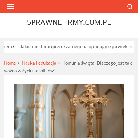
Skip
Search
to
content
SPRAWNEFIRMY.COM.PL
kie niechirurgiczne zabiegi na opadające powieki w Grodzisku M
Home
>
Nauka i edukacja
>
Komunia święta: Dlaczego jest tak
ważna w życiu katolików?