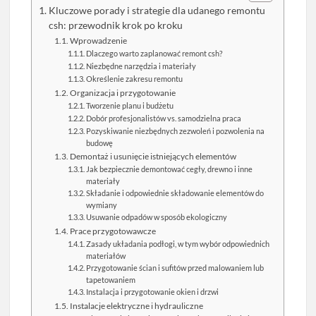
Kluczowe porady i strategie dla udanego remontu
csh: przewodnik krok po kroku
Wprowadzenie
Dlaczego warto zaplanować remont csh?
Niezbędne narzędzia i materiały
Określenie zakresu remontu
Organizacja i przygotowanie
Tworzenie planu i budżetu
Dobór profesjonalistów vs. samodzielna praca
Pozyskiwanie niezbędnych zezwoleń i pozwolenia na
budowę
Demontaż i usunięcie istniejących elementów
Jak bezpiecznie demontować cegły, drewno i inne
materiały
Składanie i odpowiednie składowanie elementów do
wymiany
Usuwanie odpadów w sposób ekologiczny
Prace przygotowawcze
Zasady układania podłogi, w tym wybór odpowiednich
materiałów
Przygotowanie ścian i sufitów przed malowaniem lub
tapetowaniem
Instalacja i przygotowanie okien i drzwi
Instalacje elektryczne i hydrauliczne