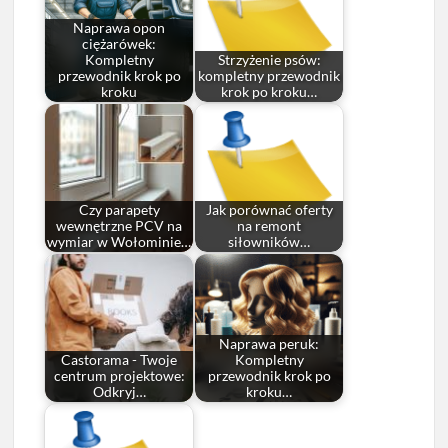
Naprawa opon
ciężarówek:
Kompletny
Strzyżenie psów:
przewodnik krok po
kompletny przewodnik
kroku
krok po kroku…
Czy parapety
Jak porównać oferty
wewnętrzne PCV na
na remont
wymiar w Wołominie…
siłowników…
Naprawa peruk:
Castorama - Twoje
Kompletny
centrum projektowe:
przewodnik krok po
Odkryj…
kroku…