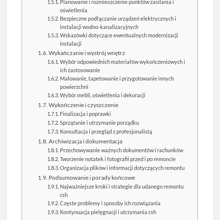
Planowanie i rozmieszczenie punktów zasilania i
oświetlenia
Bezpieczne podłączanie urządzeń elektrycznych i
instalacji wodno-kanalizacyjnych
Wskazówki dotyczące ewentualnych modernizacji
instalacji
Wykańczanie i wystrój wnętrz
Wybór odpowiednich materiałów wykończeniowych i
ich zastosowanie
Malowanie, tapetowanie i przygotowanie innych
powierzchni
Wybór mebli, oświetlenia i dekoracji
Wykończenie i czyszczenie
Finalizacja i poprawki
Sprzątanie i utrzymanie porządku
Konsultacja i przegląd z profesjonalistą
Archiwizacja i dokumentacja
Przechowywanie ważnych dokumentów i rachunków
Tworzenie notatek i fotografii przed i po remoncie
Organizacja plików i informacji dotyczących remontu
Podsumowanie i porady końcowe
Najważniejsze kroki i strategie dla udanego remontu
csh
Częste problemy i sposoby ich rozwiązania
Kontynuacja pielęgnacji i utrzymania csh