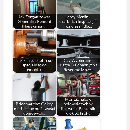
Jak Zorganizować
Leroy Merlin -
Generalny Remont
skarbnica inspiracji i
Mieszkania -…
rozwiązań dla…
Jak znaleźć dobrego
Czy Wybieranie
specjalistę do
Blatów Kuchennych z
remontu…
Piaseczna Może…
Montaż haków
Bricomarche: Odkryj
holowniczych w
niezliczone możliwości
Raszynie: Poradnik
domowych…
krok po kroku