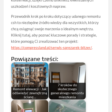
uszkodzeń i kosztownych napraw.
Przewodnik krok po kroku dotyczący udanego remontu
csh to niezbędne źródło wiedzy dla wszystkich, którzy
chcą osiągnąć swoje marzenia o idealnym wnętrzu.
Kliknij tutaj, aby poznać kluczowe porady i strategie,
które pomogą Ci zrealizować ten projekt:
https://compressland.pl/serwis-sprezarek-bitzer/
.
Powiązane treści:
7 kroków do
Remont elewacji - Jak
skutecznego
odświeżyć zewnętrzną
generalnego remontu
ścianę…
mieszkania