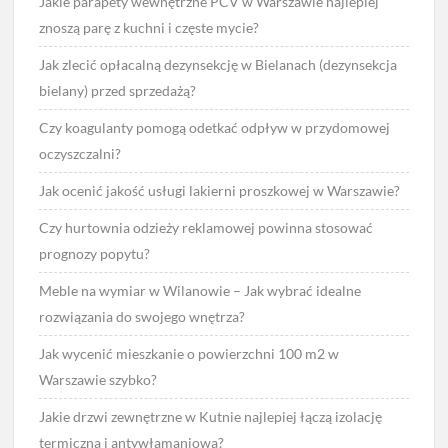
Jakie parapety wewnętrzne PCV w Warszawie najlepiej
znoszą parę z kuchni i częste mycie?
Jak zlecić opłacalną dezynsekcję w Bielanach (dezynsekcja
bielany) przed sprzedażą?
Czy koagulanty pomogą odetkać odpływ w przydomowej
oczyszczalni?
Jak ocenić jakość usługi lakierni proszkowej w Warszawie?
Czy hurtownia odzieży reklamowej powinna stosować
prognozy popytu?
Meble na wymiar w Wilanowie – Jak wybrać idealne
rozwiązania do swojego wnętrza?
Jak wycenić mieszkanie o powierzchni 100 m2 w
Warszawie szybko?
Jakie drzwi zewnętrzne w Kutnie najlepiej łączą izolację
termiczną i antywłamaniową?