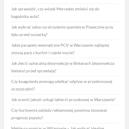
Jak sprawdzić, czy wózek Mercedes zmieści się do
bagażnika auta?
Jak wybrać salon na strzyżenie spaniela w Piasecznie przy
lęku przed suszarką?
Jakie parapety wewnętrzne PCV w Warszawie najlepiej
znoszą parę z kuchni i częste mycie?
Jak zlecić opłacalną dezynsekcję w Bielanach (dezynsekcja
bielany) przed sprzedażą?
Czy koagulanty pomogą odetkać odpływ w przydomowej
oczyszczalni?
Jak ocenić jakość usługi lakierni proszkowej w Warszawie?
Czy hurtownia odzieży reklamowej powinna stosować
prognozy popytu?
Meble na wymiar w Wilanowie – Jak wybrać idealne