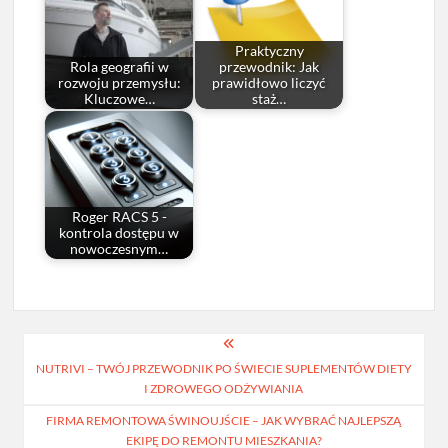
Praktyczny
Rola geografii w
przewodnik: Jak
rozwoju przemysłu:
prawidłowo liczyć
Kluczowe…
staż…
Roger RACS 5 -
kontrola dostępu w
nowoczesnym…
Nawigacja
NUTRIVI – TWÓJ PRZEWODNIK PO ŚWIECIE SUPLEMENTÓW DIETY
wpisu
I ZDROWEGO ODŻYWIANIA
FIRMA REMONTOWA ŚWINOUJŚCIE – JAK WYBRAĆ NAJLEPSZĄ
EKIPĘ DO REMONTU MIESZKANIA?