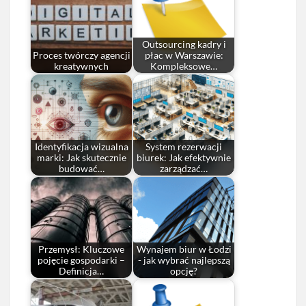
Outsourcing kadry i
Proces twórczy agencji
płac w Warszawie:
kreatywnych
Kompleksowe…
Identyfikacja wizualna
System rezerwacji
marki: Jak skutecznie
biurek: Jak efektywnie
budować…
zarządzać…
Przemysł: Kluczowe
Wynajem biur w Łodzi
pojęcie gospodarki –
- jak wybrać najlepszą
Definicja…
opcję?