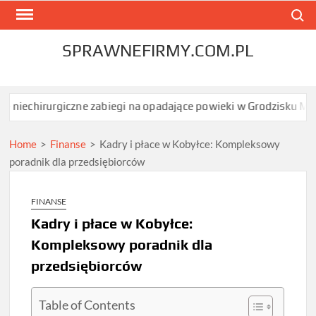
Skip
Search
to
content
SPRAWNEFIRMY.COM.PL
ne zabiegi na opadające powieki w Grodzisku Mazowieckim dają n
Home
>
Finanse
>
Kadry i płace w Kobyłce: Kompleksowy
poradnik dla przedsiębiorców
FINANSE
Kadry i płace w Kobyłce:
Kompleksowy poradnik dla
przedsiębiorców
Table of Contents