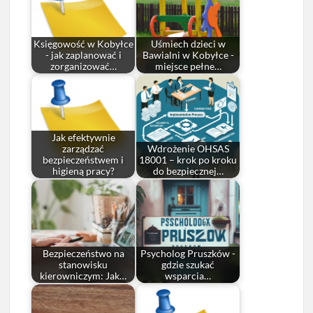
Księgowość w Kobyłce
Uśmiech dzieci w
- jak zaplanować i
Bawialni w Kobyłce -
zorganizować…
miejsce pełne…
Jak efektywnie
zarządzać
Wdrożenie OHSAS
bezpieczeństwem i
18001 – krok po kroku
higieną pracy?
do bezpiecznej…
Bezpieczeństwo na
Psycholog Pruszków -
stanowisku
gdzie szukać
kierowniczym: Jak…
wsparcia…