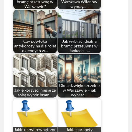
bramę przesuwną w
Warszawa Wilanów
Warszawie?
wymaga…
Czy powłoka
Jak wybrać idealną
antykorozyjna dla rolet
bramę przesuwną w
okiennych w…
Jankach –…
Okna dźwiękoszczelne
Jakie korzyści niesie ze
w Warszawie – jak
sobą wybór bram…
wybrać…
Jakie drzwi zewnętrzne
Jakie parapety