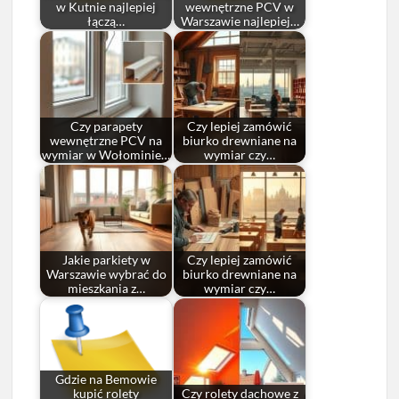
w Kutnie najlepiej
wewnętrzne PCV w
łączą…
Warszawie najlepiej…
Czy parapety
Czy lepiej zamówić
wewnętrzne PCV na
biurko drewniane na
wymiar w Wołominie…
wymiar czy…
Jakie parkiety w
Czy lepiej zamówić
Warszawie wybrać do
biurko drewniane na
mieszkania z…
wymiar czy…
Gdzie na Bemowie
kupić rolety
Czy rolety dachowe z