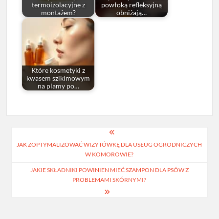
termoizolacyjne z
powłoką refleksyjną
montażem?
obniżają…
Które kosmetyki z
kwasem szikimowym
na plamy po…
Nawigacja
JAK ZOPTYMALIZOWAĆ WIZYTÓWKĘ DLA USŁUG OGRODNICZYCH
wpisu
W KOMOROWIE?
JAKIE SKŁADNIKI POWINIEN MIEĆ SZAMPON DLA PSÓW Z
PROBLEMAMI SKÓRNYMI?