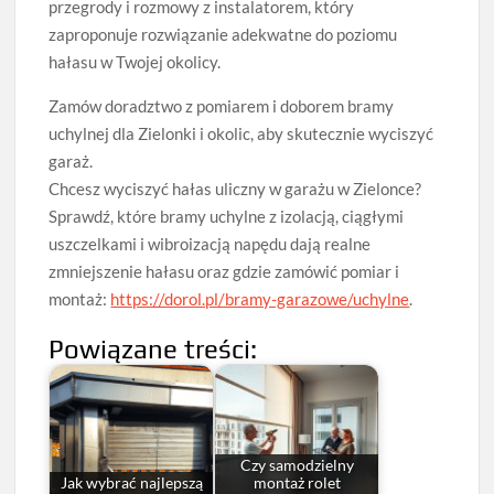
przegrody i rozmowy z instalatorem, który
zaproponuje rozwiązanie adekwatne do poziomu
hałasu w Twojej okolicy.
Zamów doradztwo z pomiarem i doborem bramy
uchylnej dla Zielonki i okolic, aby skutecznie wyciszyć
garaż.
Chcesz wyciszyć hałas uliczny w garażu w Zielonce?
Sprawdź, które bramy uchylne z izolacją, ciągłymi
uszczelkami i wibroizacją napędu dają realne
zmniejszenie hałasu oraz gdzie zamówić pomiar i
montaż:
https://dorol.pl/bramy-garazowe/uchylne
.
Powiązane treści:
Czy samodzielny
Jak wybrać najlepszą
montaż rolet