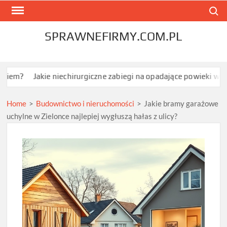
Skip
Search
to
content
SPRAWNEFIRMY.COM.PL
kie niechirurgiczne zabiegi na opadające powieki w Grodzisku M
Home
>
Budownictwo i nieruchomości
>
Jakie bramy garażowe
uchylne w Zielonce najlepiej wygłuszą hałas z ulicy?