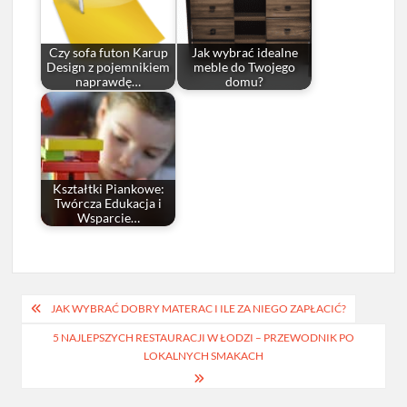
Czy sofa futon Karup
Jak wybrać idealne
Design z pojemnikiem
meble do Twojego
naprawdę…
domu?
Kształtki Piankowe:
Twórcza Edukacja i
Wsparcie…
Nawigacja
JAK WYBRAĆ DOBRY MATERAC I ILE ZA NIEGO ZAPŁACIĆ?
wpisu
5 NAJLEPSZYCH RESTAURACJI W ŁODZI – PRZEWODNIK PO
LOKALNYCH SMAKACH