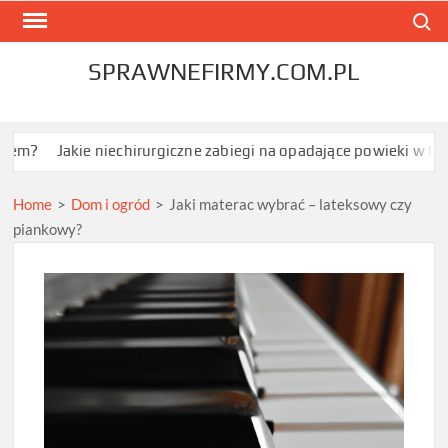
Skip
Search
to
content
SPRAWNEFIRMY.COM.PL
akie niechirurgiczne zabiegi na opadające powieki w Grodzisku M
Home
>
Dom i ogród
>
Jaki materac wybrać – lateksowy czy
piankowy?