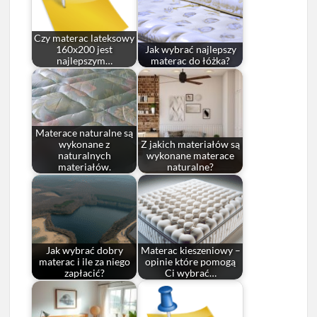
Czy materac lateksowy
160x200 jest
Jak wybrać najlepszy
najlepszym…
materac do łóżka?
Materace naturalne są
wykonane z
Z jakich materiałów są
naturalnych
wykonane materace
materiałów.
naturalne?
Jak wybrać dobry
Materac kieszeniowy –
materac i ile za niego
opinie które pomogą
zapłacić?
Ci wybrać…