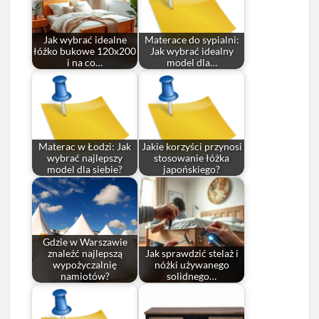
Jak wybrać idealne
Materace do sypialni:
łóżko bukowe 120x200
Jak wybrać idealny
i na co…
model dla…
Materac w Łodzi: Jak
Jakie korzyści przynosi
wybrać najlepszy
stosowanie łóżka
model dla siebie?
japońskiego?
Gdzie w Warszawie
znaleźć najlepszą
Jak sprawdzić stelaż i
wypożyczalnię
nóżki używanego
namiotów?
solidnego…