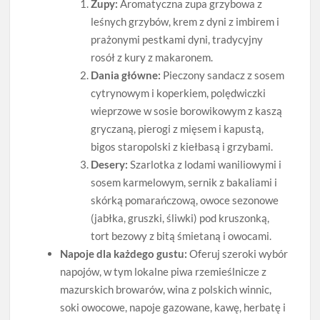
Zupy:
Aromatyczna zupa grzybowa z
leśnych grzybów, krem z dyni z imbirem i
prażonymi pestkami dyni, tradycyjny
rosół z kury z makaronem.
Dania główne:
Pieczony sandacz z sosem
cytrynowym i koperkiem, polędwiczki
wieprzowe w sosie borowikowym z kaszą
gryczaną, pierogi z mięsem i kapustą,
bigos staropolski z kiełbasą i grzybami.
Desery:
Szarlotka z lodami waniliowymi i
sosem karmelowym, sernik z bakaliami i
skórką pomarańczową, owoce sezonowe
(jabłka, gruszki, śliwki) pod kruszonką,
tort bezowy z bitą śmietaną i owocami.
Napoje dla każdego gustu:
Oferuj szeroki wybór
napojów, w tym lokalne piwa rzemieślnicze z
mazurskich browarów, wina z polskich winnic,
soki owocowe, napoje gazowane, kawę, herbatę i