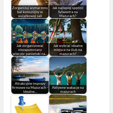
Zorganizuj wymarzony
Jak najlepiej spędzić
bal komunijny w
Sylwestra na
wyjątkowej sali
Mazurach?
Jak zorganizować
Jak wybrać idealne
niezapomniany
miejsce na ślub na
wieczór panieński na…
mazurach?
Atrakcyjne imprezy
firmowe na Mazurach -
Aktywne wakacje na
idealne…
mazurach