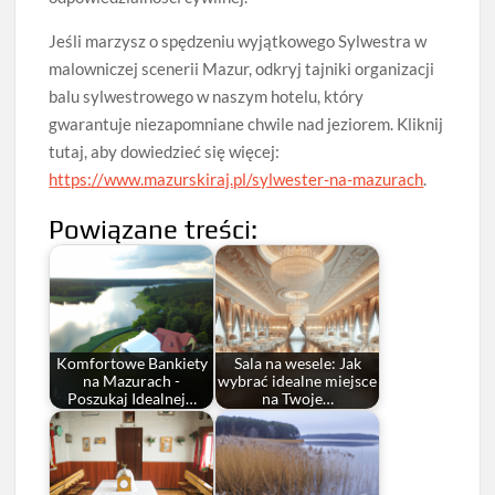
Jeśli marzysz o spędzeniu wyjątkowego Sylwestra w
malowniczej scenerii Mazur, odkryj tajniki organizacji
balu sylwestrowego w naszym hotelu, który
gwarantuje niezapomniane chwile nad jeziorem. Kliknij
tutaj, aby dowiedzieć się więcej:
https://www.mazurskiraj.pl/sylwester-na-mazurach
.
Powiązane treści:
Komfortowe Bankiety
Sala na wesele: Jak
na Mazurach -
wybrać idealne miejsce
Poszukaj Idealnej…
na Twoje…