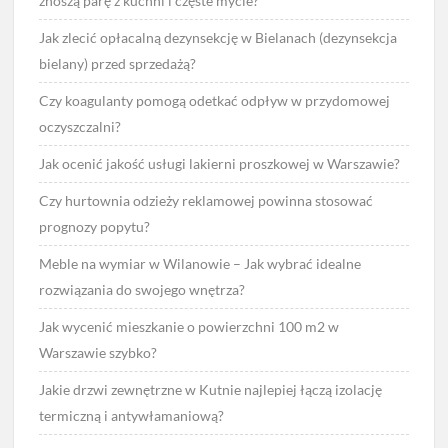
znoszą parę z kuchni i częste mycie?
Jak zlecić opłacalną dezynsekcję w Bielanach (dezynsekcja
bielany) przed sprzedażą?
Czy koagulanty pomogą odetkać odpływ w przydomowej
oczyszczalni?
Jak ocenić jakość usługi lakierni proszkowej w Warszawie?
Czy hurtownia odzieży reklamowej powinna stosować
prognozy popytu?
Meble na wymiar w Wilanowie – Jak wybrać idealne
rozwiązania do swojego wnętrza?
Jak wycenić mieszkanie o powierzchni 100 m2 w
Warszawie szybko?
Jakie drzwi zewnętrzne w Kutnie najlepiej łączą izolację
termiczną i antywłamaniową?