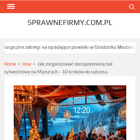
Skip
Search
to
content
SPRAWNEFIRMY.COM.PL
gi na opadające powieki w Grodzisku Mazowieckim dają najszybszy
Home
>
Inne
>
Jak zorganizować niezapomniany bal
sylwestrowy na Mazurach – 10 kroków do sukcesu