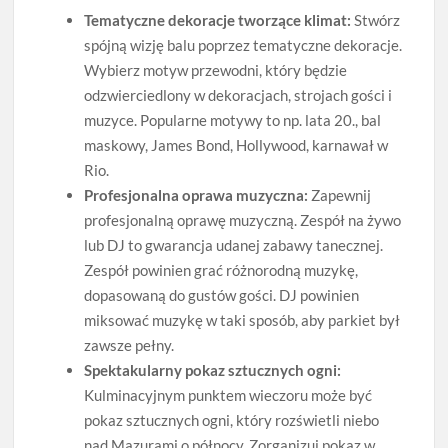
Tematyczne dekoracje tworzące klimat:
Stwórz
spójną wizję balu poprzez tematyczne dekoracje.
Wybierz motyw przewodni, który będzie
odzwierciedlony w dekoracjach, strojach gości i
muzyce. Popularne motywy to np. lata 20., bal
maskowy, James Bond, Hollywood, karnawał w
Rio.
Profesjonalna oprawa muzyczna:
Zapewnij
profesjonalną oprawę muzyczną. Zespół na żywo
lub DJ to gwarancja udanej zabawy tanecznej.
Zespół powinien grać różnorodną muzykę,
dopasowaną do gustów gości. DJ powinien
miksować muzykę w taki sposób, aby parkiet był
zawsze pełny.
Spektakularny pokaz sztucznych ogni:
Kulminacyjnym punktem wieczoru może być
pokaz sztucznych ogni, który rozświetli niebo
nad Mazurami o północy. Zorganizuj pokaz w