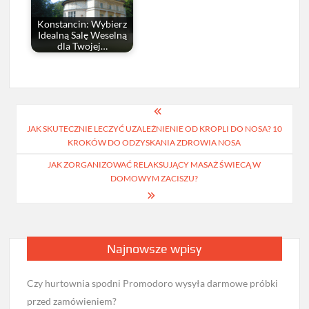
Konstancin: Wybierz
Idealną Salę Weselną
dla Twojej…
Nawigacja
JAK SKUTECZNIE LECZYĆ UZALEŻNIENIE OD KROPLI DO NOSA? 10
wpisu
KROKÓW DO ODZYSKANIA ZDROWIA NOSA
JAK ZORGANIZOWAĆ RELAKSUJĄCY MASAŻ ŚWIECĄ W
DOMOWYM ZACISZU?
Najnowsze wpisy
Czy hurtownia spodni Promodoro wysyła darmowe próbki
przed zamówieniem?