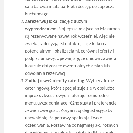
sala balowa miała parkiet i dostęp do zaplecza
kuchennego.
Zarezerwuj lokalizację z dużym
wyprzedzeniem.
Najlepsze miejsca na Mazurach
są rezerwowane nawet rok wcześniej, więc nie
zwlekaj z decyzją. Skontaktuj się z kilkoma
potencjalnymi lokalizacjami, porównaj oferty i
podpisz umowę. Upewnij się, że umowa zawiera
klauzule dotyczące ewentualnych zmian lub
odwołania rezerwacji.
Zadbaj o wyśmienity catering.
Wybierz firmę
cateringową, która specjalizuje się w obsłudze
imprez sylwestrowych i oferuje różnorodne
menu, uwzględniające różne gusta i preferencje
żywieniowe gości. Zorganizuj degustację, aby
upewnić się, że potrawy spełniają Twoje
oczekiwania. Postaw na co najmniej 3-5 różnych
dań głównych, przekąski, bufet słodki i szeroki