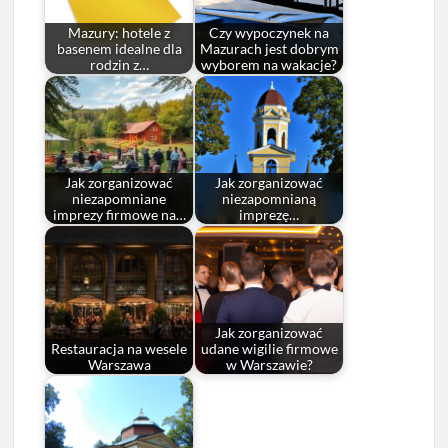
Mazury: hotele z
Czy wypoczynek na
basenem idealne dla
Mazurach jest dobrym
rodzin z…
wyborem na wakacje?
Jak zorganizować
Jak zorganizować
niezapomniane
niezapomnianą
imprezy firmowe na…
imprezę…
Jak zorganizować
Restauracja na wesele
udane wigilie firmowe
Warszawa
w Warszawie?