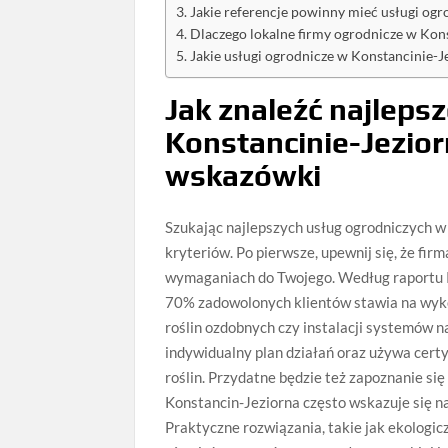
Jakie referencje powinny mieć usługi ogr
Dlaczego lokalne firmy ogrodnicze w Ko
Jakie usługi ogrodnicze w Konstancinie-J
Jak znaleźć najleps
Konstancinie-Jezio
wskazówki
Szukając najlepszych usług ogrodniczych w 
kryteriów. Po pierwsze, upewnij się, że fi
wymaganiach do Twojego. Według raportu P
70% zadowolonych klientów stawia na wykon
roślin ozdobnych czy instalacji systemów n
indywidualny plan działań oraz używa cert
roślin. Przydatne będzie też zapoznanie si
Konstancin-Jeziorna często wskazuje się n
Praktyczne rozwiązania, takie jak ekolog