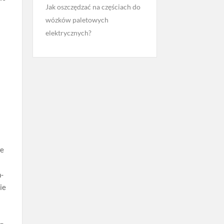
Jak oszczędzać na częściach do
wózków paletowych
elektrycznych?
e
we
n-
ie