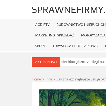
Skip
SPRAWNEFIRMY.
to
content
AGD RTV
BUDOWNICTWO I NIERUCHOM
MARKETING I SPRZEDAŻ
MOTORYZACJA 
SPORT
TURYSTYKA I HOTELARSTWO
zamówieniem?
Jakie niechirurgiczne zabiegi na opadające powie
AKTUALNOŚCI
Home
>
Inne
>
Jak znaleźć najlepsze usługi og