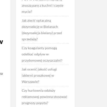
e
znoszą parę z kuchni i częste
mycie?
Jak zlecić opłacalną
dezynsekcję w Bielanach
(dezynsekcja bielany) przed
sprzedażą?
w
Czy koagulanty pomogą
odetkać odpływ w
przydomowej oczyszczalni?
Jak ocenić jakość usługi
na
lakierni proszkowej w
Warszawie?
Czy hurtownia odzieży
reklamowej powinna stosować
prognozy popytu?