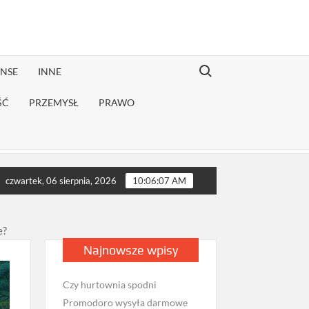
Search for:
ANSE
INNE
ŚĆ
PRZEMYSŁ
PRAWO
ekonwalescencji?
Jak sprawdzić opinie firmy przeprowadzkowej
czwartek, 06 sierpnia, 2026
10:06:09 AM
e?
Najnowsze wpisy
Czy hurtownia spodni
Promodoro wysyła darmowe