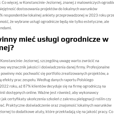
. Co więcej, w Konstancinie-Jeziornej, znanej z malowniczych ogrod
miejętność dostosowania projektów do lokalnych warunków
4% respondentów lokalnej ankiety przeprowadzonej w 2023 roku prz
ość, że wybrane usługi ogrodnicze będą nie tylko estetyczne, ale
endami.
winny mieć usługi ogrodnicze w
nej?
 Konstancinie-Jeziornej, szczególną uwagę warto zwrócić na
owy wyznacznik jakości i doświadczenia danej firmy. Profesjonalne
 powinny móc pochwalić się portfolio zrealizowanych projektów, a
zują efekty prac zespołu. Według danych raportu Polskiego
2022 roku, aż 87% klientów decyduje się na firmę ogrodniczą na
inii dostępnych online. Ważne jest również, aby wykonawcy
 jak certyfikaty ukończenia szkoleń z zakresu pielęgnacji roślin czy
wać. Praktyczne doświadczenie oraz znajomość lokalnych warunków
ornej to dodatkowe atuty, które przekładają się na jakość pracy. Co