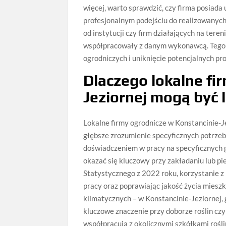
więcej, warto sprawdzić, czy firma posiada
profesjonalnym podejściu do realizowanych
od instytucji czy firm działających na tere
współpracowały z danym wykonawcą. Tego 
ogrodniczych i uniknięcie potencjalnych p
Dlaczego lokalne fi
Jeziornej mogą być
Lokalne firmy ogrodnicze w Konstancinie-Je
głębsze zrozumienie specyficznych potrze
doświadczeniem w pracy na specyficznych g
okazać się kluczowy przy zakładaniu lub p
Statystycznego z 2022 roku, korzystanie z
pracy oraz poprawiając jakość życia miesz
klimatycznych – w Konstancinie-Jeziornej,
kluczowe znaczenie przy doborze roślin czy
współpracują z okolicznymi szkółkami rośl