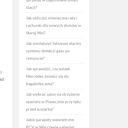
stacji?
Jak obliczyć miesięczne raty i
rachunki dla nowych domów w
Starej Wsi?
Jak zmniejszyć fałszywe alarmy
systemu detekcji gazu po
remoncie?
Jak sprawdzić, czy wózek
i
Mercedes zmieści się do
ad
bagażnika auta?
i
Jak wybrać salon na strzyżenie
spaniela w Piasecznie przy lęku
przed suszarką?
Jakie parapety wewnętrzne
PCV w Warszawie najlepiej