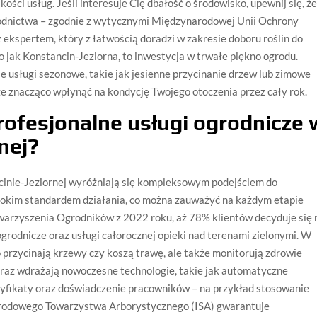
ści usług. Jeśli interesuje Cię dbałość o środowisko, upewnij się, ż
odnictwa – zgodnie z wytycznymi Międzynarodowej Unii Ochrony
 ekspertem, który z łatwością doradzi w zakresie doboru roślin do
o jak Konstancin-Jeziorna, to inwestycja w trwałe piękno ogrodu.
e usługi sezonowe, takie jak jesienne przycinanie drzew lub zimowe
że znacząco wpłynąć na kondycję Twojego otoczenia przez cały rok.
rofesjonalne usługi ogrodnicze 
nej?
cinie-Jeziornej wyróżniają się kompleksowym podejściem do
wysokim standardem działania, co można zauważyć na każdym etapie
warzyszenia Ogrodników z 2022 roku, aż 78% klientów decyduje się 
grodnicze oraz usługi całorocznej opieki nad terenami zielonymi. W
ko przycinają krzewy czy koszą trawę, ale także monitorują zdrowie
 oraz wdrażają nowoczesne technologie, takie jak automatyczne
tyfikaty oraz doświadczenie pracowników – na przykład stosowanie
rodowego Towarzystwa Arborystycznego (ISA) gwarantuje