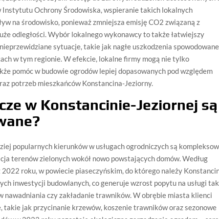
 Instytutu Ochrony Środowiska, wspieranie takich lokalnych
yw na środowisko, ponieważ zmniejsza emisję CO2 związaną z
uże odległości. Wybór lokalnego wykonawcy to także łatwiejszy
a nieprzewidziane sytuacje, takie jak nagłe uszkodzenia spowodowan
ach w tym regionie. W efekcie, lokalne firmy mogą nie tylko
także pomóc w budowie ogrodów lepiej dopasowanych pod względem
raz potrzeb mieszkańców Konstancina-Jeziorny.
icze w Konstancinie-Jeziornej są
iwane?
dziej popularnych kierunków w usługach ogrodniczych są komplekso
nżacja terenów zielonych wokół nowo powstających domów. Według
2022 roku, w powiecie piaseczyńskim, do którego należy Konstanci
ych inwestycji budowlanych, co generuje wzrost popytu na usługi tak
 nawadniania czy zakładanie trawników. W obrębie miasta klienci
e, takie jak przycinanie krzewów, koszenie trawników oraz sezonowe