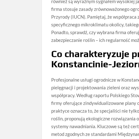
również są wyraźnym sygnałem wysokiej jako
firma stosuje zasady zrównoważonego ogr
Przyrody (IUCN). Pamiętaj, że współpraca z
specyficznego mikroklimatu okolicy, takieg
Ponadto, sprawdź, czy wybrana firma oferuj
zabezpieczanie roślin – ich regularność mo
Co charakteryzuje p
Konstancinie-Jezior
Profesjonalne usługi ogrodnicze w Konstan
pielęgnacji i projektowania zieleni oraz 
współpracy. Według raportu Polskiego Sto
firmy oferujące zindywidualizowane plany o
praktyce oznacza to, że specjaliści nie tyl
roślin, proponują ekologiczne rozwiązania
systemy nawadniania. Kluczowe są też cer
metod zgodnych ze standardami Międzyna