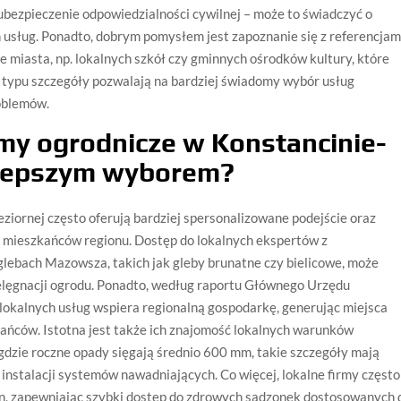
 ubezpieczenie odpowiedzialności cywilnej – może to świadczyć o
 usług. Ponadto, dobrym pomysłem jest zapoznanie się z referencjam
nie miasta, np. lokalnych szkół czy gminnych ośrodków kultury, które
typu szczegóły pozwalają na bardziej świadomy wybór usług
roblemów.
rmy ogrodnicze w Konstancinie-
 lepszym wyborem?
ziornej często oferują bardziej spersonalizowane podejście oraz
b mieszkańców regionu. Dostęp do lokalnych ekspertów z
lebach Mazowsza, takich jak gleby brunatne czy bielicowe, może
ielęgnacji ogrodu. Ponadto, według raportu Głównego Urzędu
 lokalnych usług wspiera regionalną gospodarkę, generując miejsca
kańców. Istotna jest także ich znajomość lokalnych warunków
 gdzie roczne opady sięgają średnio 600 mm, takie szczegóły mają
 instalacji systemów nawadniających. Co więcej, lokalne firmy często
in, zapewniając szybki dostęp do zdrowych sadzonek dostosowanych 