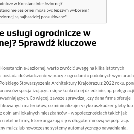
odnicze w Konstancinie-Jeziornej?
nstancinie-Jeziornej mogą być lepszym wyborem?
eziornej są najbardziej poszukiwane?
ze usługi ogrodnicze w
rnej? Sprawdź kluczowe
Konstancinie-Jeziornej, warto zwrócić uwagę na kilka istotnych
rma posiada doświadczenie w pracy z ogrodami o podobnych wymiarach 
olskiego Stowarzyszenia Architektury Krajobrazu z 2022 roku, pon
awców specjalizujących się w konkretnej dziedzinie, np. pielęgnacj
awadniających. Co więcej, zawsze sprawdzaj, czy dana firma oferuje
yfikowanych materiałów, co minimalizuje ryzyko uszkodzeń gleby lub
ę z opiniami lokalnych mieszkańców – w społecznościach takich jak
a rzetelne firmy, które angażują się w długoterminową współpracę.
iczny mulcz lub nowoczesne systemy automatycznego nawadniania,