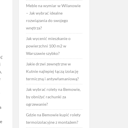
Meble na wymiar w Wilanowie
– Jak wybrać idealne
rozwiązania do swojego
wnętrza?
Jak wycenić mieszkanie o
powierzchni 100 m2 w
Warszawie szybko?
yć
Jakie drzwi zewnętrzne w
i
,
Kutnie najlepiej łączą izolację
e
termiczną i antywłamaniową?
Jak wybrać rolety na Bemowie,
e
by obniżyć rachunki za
ogrzewanie?
a
Gdzie na Bemowie kupić rolety
ie
termoizolacyjne z montażem?