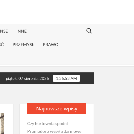
Search for:
ANSE
INNE
ŚĆ
PRZEMYSŁ
PRAWO
ekonwalescencji?
Jak sprawdzić opinie firmy przeprowadzkowej
piątek, 07 sierpnia, 2026
1:36:55 AM
Najnowsze wpisy
Czy hurtownia spodni
Promodoro wysyła darmowe