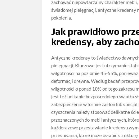
zachować niepowtarzalny charakter mebli, k
świadomej pielęgnacji, antyczne kredensy 
pokolenia.
Jak prawidłowo pr
kredensy, aby zach
Antyczne kredensy to świadectwo dawnych 
pielęgnacji. Kluczowe jest utrzymanie stab
wilgotności na poziomie 45-55%, ponieważ 
deformacji drewna. Według badań przeprow
wilgotności o ponad 10% od tego zakresu m
jest też unikanie bezpośredniego światła s
zabezpieczenie w formie zasłon lub specj
czyszczenia należy stosować delikatne ści
przeznaczonych do mebli antycznych, któr
każdorazowe przestawianie kredensu wymaga
przesuwania, które może osłabić strukturę