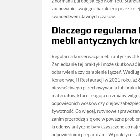
z normami Europejskiego Komitetu Standary
zachowanie swojego charakteru przez kole
świadectwem dawnych czasów.
Dlaczego regularna 
mebli antycznych k
Regularna konserwacja mebli antycznych kr
Zaniedbanie tej praktyki może skutkować 
odbarwienia czy osłabienie łączeń. Wedłu
Konserwacji i Restauracji w 2021 roku, a
niewłaściwego przechowywania lub braku k
materiałów, które reagują na zmiany wilgot
odpowiednich wosków czy olejów zabezpiec
żywotność. Co więcej, rutynowe sprawdzani
zanim przerodzą się one w poważne problemy
kredensy antyczne były czyszczone co naj
odpowiednimi preparatami. W praktyce, taki