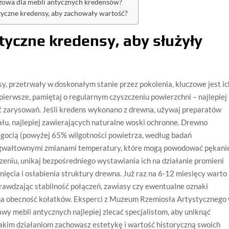
czowa dla mebli antycznych kredensów?
czne kredensy, aby zachowały wartość?
tyczne kredensy, aby służyły
sy, przetrwały w doskonałym stanie przez pokolenia, kluczowe jest ic
pierwsze, pamiętaj o regularnym czyszczeniu powierzchni – najlepiej
ąć zarysowań. Jeśli kredens wykonano z drewna, używaj preparatów
u, najlepiej zawierających naturalne woski ochronne. Drewno
lgocią (powyżej 65% wilgotności powietrza, według badań
z gwałtownymi zmianami temperatury, które mogą powodować pękani
eniu, unikaj bezpośredniego wystawiania ich na działanie promieni
ięcia i osłabienia struktury drewna. Już raz na 6-12 miesięcy warto
rawdzając stabilność połączeń, zawiasy czy ewentualne oznaki
 na obecność kołatków. Eksperci z Muzeum Rzemiosła Artystycznego
wy mebli antycznych najlepiej zlecać specjalistom, aby uniknąć
 takim działaniom zachowasz estetykę i wartość historyczną swoich