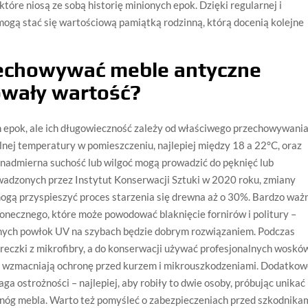
tóre niosą ze sobą historię minionych epok. Dzięki regularnej i
mogą stać się wartościową pamiątką rodzinną, którą docenią kolejne
zechowywać meble antyczne
owały wartość?
epok, ale ich długowieczność zależy od właściwego przechowywania
ilnej temperatury w pomieszczeniu, najlepiej między 18 a 22°C, oraz
nadmierna suchość lub wilgoć mogą prowadzić do pęknięć lub
adzonych przez Instytut Konserwacji Sztuki w 2020 roku, zmiany
ogą przyspieszyć proces starzenia się drewna aż o 30%. Bardzo waż
łonecznego, które może powodować blaknięcie fornirów i politury –
alnych powłok UV na szybach będzie dobrym rozwiązaniem. Podczas
ereczki z mikrofibry, a do konserwacji używać profesjonalnych woskó
e wzmacniają ochronę przed kurzem i mikrouszkodzeniami. Dodatko
 ostrożności – najlepiej, aby robiły to dwie osoby, próbując unikać
 nóg mebla. Warto też pomyśleć o zabezpieczeniach przed szkodnika