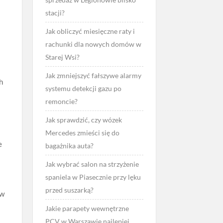
stacji?
Jak obliczyć miesięczne raty i
rachunki dla nowych domów w
Starej Wsi?
Jak zmniejszyć fałszywe alarmy
h
systemu detekcji gazu po
remoncie?
Jak sprawdzić, czy wózek
Mercedes zmieści się do
e
bagażnika auta?
Jak wybrać salon na strzyżenie
spaniela w Piasecznie przy lęku
przed suszarką?
 w
Jakie parapety wewnętrzne
PCV w Warszawie najlepiej