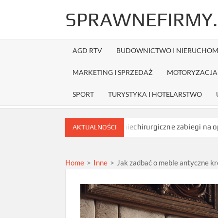
Skip
SPRAWNEFIRMY.
to
content
AGD RTV
BUDOWNICTWO I NIERUCHOM
MARKETING I SPRZEDAŻ
MOTORYZACJA 
SPORT
TURYSTYKA I HOTELARSTWO
zamówieniem?
Jakie niechirurgiczne zabiegi na opadające powie
AKTUALNOŚCI
Home
>
Inne
>
Jak zadbać o meble antyczne kr