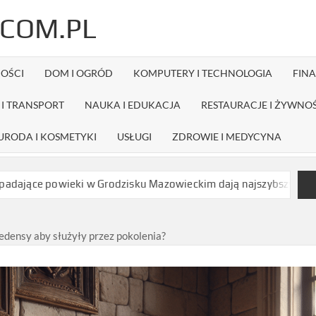
COM.PL
OŚCI
DOM I OGRÓD
KOMPUTERY I TECHNOLOGIA
FIN
I TRANSPORT
NAUKA I EDUKACJA
RESTAURACJE I ŻYWNO
URODA I KOSMETYKI
USŁUGI
ZDROWIE I MEDYCYNA
ki w Grodzisku Mazowieckim dają najszybszy efekt bez długiej r
edensy aby służyły przez pokolenia?