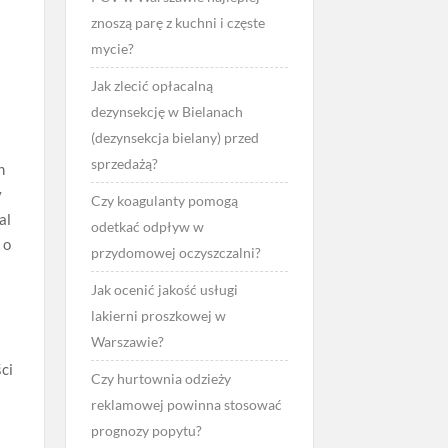
znoszą parę z kuchni i częste
mycie?
Jak zlecić opłacalną
dezynsekcję w Bielanach
(dezynsekcja bielany) przed
sprzedażą?
h
y
Czy koagulanty pomogą
al
odetkać odpływ w
 o
przydomowej oczyszczalni?
Jak ocenić jakość usługi
lakierni proszkowej w
Warszawie?
ci
Czy hurtownia odzieży
reklamowej powinna stosować
prognozy popytu?