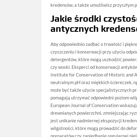
kredensów, a także umożliwisz przyszłym p
Jakie środki czystoś
antycznych kreden
Aby odpowiednio zadbać o trwałość i piękn
czyszczeniu i konserwacji przy użyciu odp
detergentów, które mogą uszkodzić powierz
czy woski. Eksperci od konserwacji antyków
Institute for Conservation of Historic and
neutralnym pH oraz miękkich ściereczek, n
może być także użycie specjalistycznych 
pomagają utrzymać odpowiedni poziom wilg
European Journal of Conservation wskazują
drewnianych powierzchni, zmniejszając ry
jest unikanie nadmiernej ekspozycji kred
wilgotności, które mogą prowadzić do defo
preparatów czy zaniedbanie regularnej pie