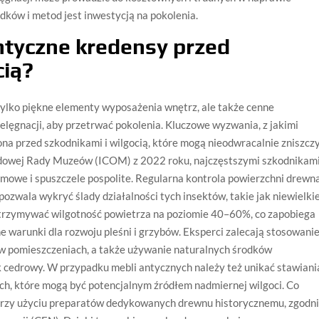
dków i metod jest inwestycją na pokolenia.
ntyczne kredensy przed
cią?
 tylko piękne elementy wyposażenia wnętrz, ale także cenne
elęgnacji, aby przetrwać pokolenia. Kluczowe wyzwania, z jakimi
rona przed szkodnikami i wilgocią, które mogą nieodwracalnie zniszcz
odowej Rady Muzeów (ICOM) z 2022 roku, najczęstszymi szkodnikam
mowe i spuszczele pospolite. Regularna kontrola powierzchni drewna
ozwala wykryć ślady działalności tych insektów, takie jak niewielki
 utrzymywać wilgotność powietrza na poziomie 40–60%, co zapobiega
e warunki dla rozwoju pleśni i grzybów. Eksperci zalecają stosowani
 pomieszczeniach, a także używanie naturalnych środków
ek cedrowy. W przypadku mebli antycznych należy też unikać stawiani
ch, które mogą być potencjalnym źródłem nadmiernej wilgoci. Co
przy użyciu preparatów dedykowanych drewnu historycznemu, zgodn