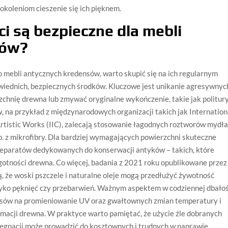
okoleniom cieszenie się ich pięknem.
ci są bezpieczne dla mebli
sów?
o mebli antycznych kredensów, warto skupić się na ich regularnym
owiednich, bezpiecznych środków. Kluczowe jest unikanie agresywnyc
chnię drewna lub zmywać oryginalne wykończenie, takie jak politur
, na przykład z międzynarodowych organizacji takich jak Internation
 Artistic Works (IIC), zalecają stosowanie łagodnych roztworów mydła
p. z mikrofibry. Dla bardziej wymagających powierzchni skuteczne
preparatów dedykowanych do konserwacji antyków – takich, które
otności drewna. Co więcej, badania z 2021 roku opublikowane przez
, że woski pszczele i naturalne oleje mogą przedłużyć żywotność
zyko pęknięć czy przebarwień. Ważnym aspektem w codziennej dbałoś
ensów na promieniowanie UV oraz gwałtownych zmian temperatury i
rmacji drewna. W praktyce warto pamiętać, że użycie źle dobranych
lęgnacji może prowadzić do kosztownych i trudnych w naprawie