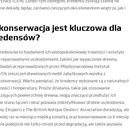
zacji (CEN). Dzięki tym zabiegom, kredensy zyskują szansę na
jne dekady, będąc zarówno cieszącym oko elementem wnętrza, jak i
konserwacja jest kluczowa dla
redensów?
edensów to fundament ich wielopokoleniowej trwałości i estetyki.
irreparowalnymi uszkodzeniami, takimi jak wypaczenie drewna,
g badań przeprowadzonych przez Międzynarodowy Instytut
ż 65% zniszczeń drewnianych mebli zabytkowych wynika z
onserwacji. Warto pamiętać, że kredensy wykonane są z naturalnyc
ności i temperatury. Proste działania, takie jak stosowanie
zających powierzchnię drewna, mogą znacząco przedłużyć ich
e stanu łączeń i okuć pozwala zidentyfikować drobne uszkodzenia,
. Eksperci z The British Antique Dealers’ Association doradzają, ab
mniej raz w miesiącu miękką szmatką oraz konserwowane co 6 miesię
e podejście nie tylko chroni przed degradacją, ale także pozwala