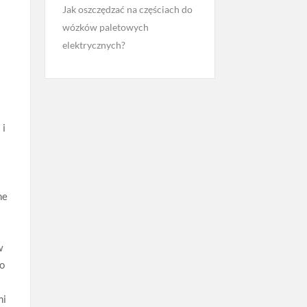
Jak oszczędzać na częściach do
wózków paletowych
elektrycznych?
 i
ne
w
wo
mi