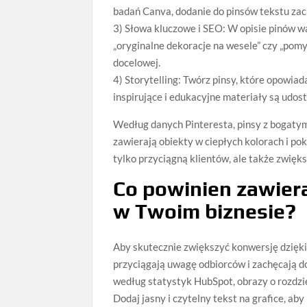
badań Canva, dodanie do pinsów tekstu zac
3) Słowa kluczowe i SEO: W opisie pinów war
„oryginalne dekoracje na wesele” czy „pomy
docelowej.
4) Storytelling: Twórz pinsy, które opowia
inspirujące i edukacyjne materiały są udost
Według danych Pinteresta, pinsy z bogatymi
zawierają obiekty w ciepłych kolorach i poka
tylko przyciągną klientów, ale także zwięk
Co powinien zawiera
w Twoim biznesie?
Aby skutecznie zwiększyć konwersję dzięki
przyciągają uwagę odbiorców i zachęcają do
według statystyk HubSpot, obrazy o rozdz
Dodaj jasny i czytelny tekst na grafice, ab