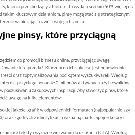
fy, klienci przechodzący z Pinteresta wydają średnio 50% więcej niż 
ki takim kluczowym działaniom, pinsy mogą stać się strategicznym
ecznie wspierając rozwój Twojego biznesu.
yjne pinsy, które przyciągną
ędziem do promocji biznesu online, przyciągając uwagę
ażowanie lub sprzedaż. Kluczem do ich sukcesu jest odpowiednie
ej treści oraz zoptymalizowania pod kątem wyszukiwarek. Według
 Pinterest przyciąga ponad 450 milionów aktywnych użytkowników
j w poszukiwaniu zakupowych inspiracji. Aby stworzyć pinsy, które
rócić uwagę na kilka elementów:
sokiej jakości grafik w odpowiednich formatach (najpopularniejszy
) oraz zgodnych z identyfikacją wizualną marki. Spójne kolory i
zrozumiałe teksty i wyraźne wezwanie do działania (CTA). Według