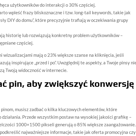
hęca użytkowników do interakcji o 30% częściej.
to wpleść frazy bliskoznaczne i tzw. long-tail keywords, takie jak
sły DIY do domu”, które precyzyjnie trafiają w oczekiwania grupy
dają historię lub rozwiązują konkretny problem użytkowników –
ępniane częściej.
 wizualizacjami mają o 23% większe szanse na kliknięcia, jeśli
zują inspirujące „przed i po”. Uwzględnij te aspekty, a Twoje pinsy ni
szą Twoją widoczność w internecie.
ć pin, aby zwiększyć konwersję
 pinom, musisz zadbać o kilka kluczowych elementów, które
 działania. Przede wszystkim postaw na wysokiej jakości grafikę –
ielczości 1000×1500 pikseli generują o 85% większe zaangażowanie.
y podkreślić najważniejsze informacje, takie jak oferta promocyjna czy