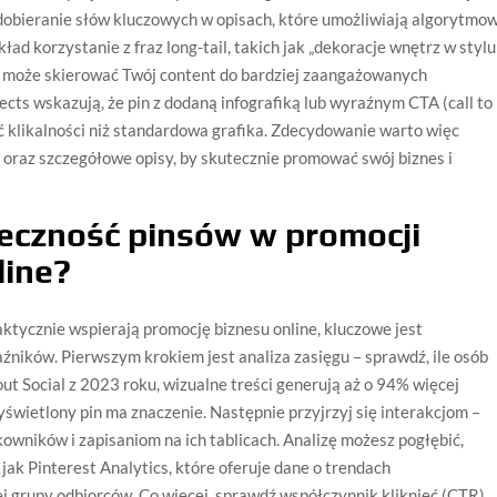
 dobieranie słów kluczowych w opisach, które umożliwiają algorytmow
ad korzystanie z fraz long-tail, takich jak „dekoracje wnętrz w stylu
, może skierować Twój content do bardziej zaangażowanych
cts wskazują, że pin z dodaną infografiką lub wyraźnym CTA (call to
 klikalności niż standardowa grafika. Zdecydowanie warto więc
 oraz szczegółowe opisy, by skutecznie promować swój biznes i
teczność pinsów w promocji
line?
aktycznie wspierają promocję biznesu online, kluczowe jest
ników. Pierwszym krokiem jest analiza zasięgu – sprawdź, ile osób
t Social z 2023 roku, wizualne treści generują aż o 94% więcej
świetlony pin ma znaczenie. Następnie przyjrzyj się interakcjom –
kowników i zapisaniom na ich tablicach. Analizę możesz pogłębić,
jak Pinterest Analytics, które oferuje dane o trendach
j grupy odbiorców. Co więcej, sprawdź współczynnik kliknięć (CTR).