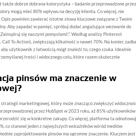
 także dobrze dobrana kolorystyka – badanie przeprowadzone prze
kolory mogą mieć 80% wpływu na decyzję klienta. Co więcej, nie
. Opis powinien zawierać istotne słowa kluczowe związane z Twoim
lny. Aby zapadać w pamięć, spróbuj dodać angażujące wezwanie do
 „Zainspiruj się naszymi pomysłami!”. Według analizy Pinterest
. Call To Action), zwiększają klikalność o nawet 70%. Na koniec zadba
 aby użytkownik z łatwością mógł znaleźć to, czego szuka. Idealnie
rzemyślanej treści i widocznego celu, które razem skutecznie
acja pinsów ma znaczenie w
owej?
 strategii marketingowej, który może znacząco zwiększyć widocznoś
y przeprowadzonej przez HubSpot w 2023 roku, aż 85% użytkowników
 przerodzić się w konkretne zakupy. Co więcej, platforma ta odnotowu
5%, co stanowi jeden z najwyższych wskaźników wśród mediów
iednie zaprojektowanie pinsów ma ogromne znaczenie. Kluczem jest