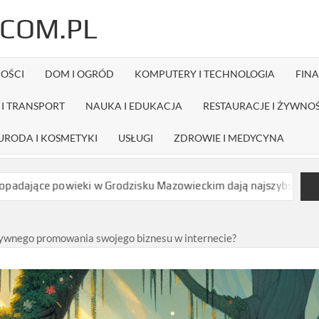
COM.PL
OŚCI
DOM I OGRÓD
KOMPUTERY I TECHNOLOGIA
FIN
I TRANSPORT
NAUKA I EDUKACJA
RESTAURACJE I ŻYWNO
URODA I KOSMETYKI
USŁUGI
ZDROWIE I MEDYCYNA
eki w Grodzisku Mazowieckim dają najszybszy efekt bez długiej r
tywnego promowania swojego biznesu w internecie?