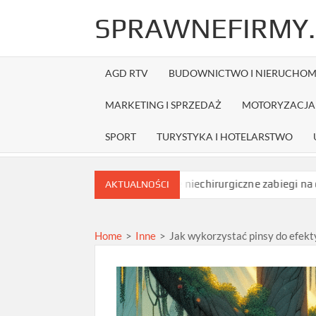
Skip
SPRAWNEFIRMY.
to
content
AGD RTV
BUDOWNICTWO I NIERUCHOM
MARKETING I SPRZEDAŻ
MOTORYZACJA 
SPORT
TURYSTYKA I HOTELARSTWO
zamówieniem?
Jakie niechirurgiczne zabiegi na opadające powi
AKTUALNOŚCI
Home
>
Inne
>
Jak wykorzystać pinsy do efek