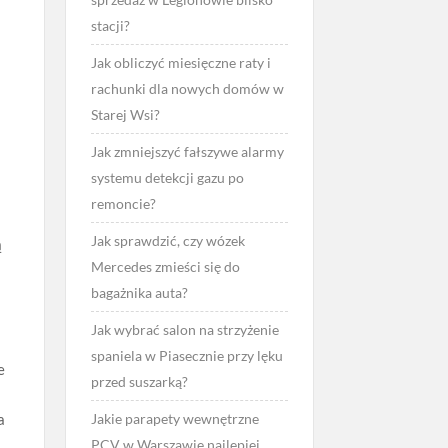
stacji?
Jak obliczyć miesięczne raty i
rachunki dla nowych domów w
a
Starej Wsi?
Jak zmniejszyć fałszywe alarmy
systemu detekcji gazu po
remoncie?
Jak sprawdzić, czy wózek
ą
Mercedes zmieści się do
bagażnika auta?
Jak wybrać salon na strzyżenie
spaniela w Piasecznie przy lęku
e
przed suszarką?
a
Jakie parapety wewnętrzne
PCV w Warszawie najlepiej