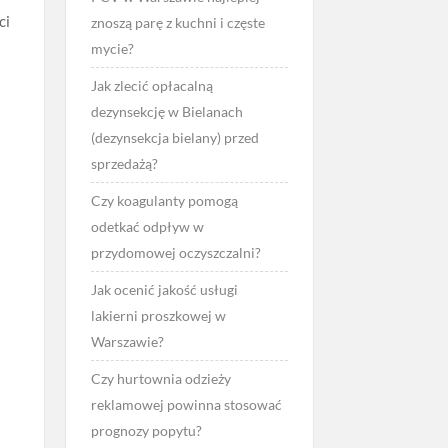
ci
znoszą parę z kuchni i częste
mycie?
Jak zlecić opłacalną
dezynsekcję w Bielanach
(dezynsekcja bielany) przed
sprzedażą?
Czy koagulanty pomogą
odetkać odpływ w
przydomowej oczyszczalni?
Jak ocenić jakość usługi
lakierni proszkowej w
Warszawie?
Czy hurtownia odzieży
reklamowej powinna stosować
prognozy popytu?