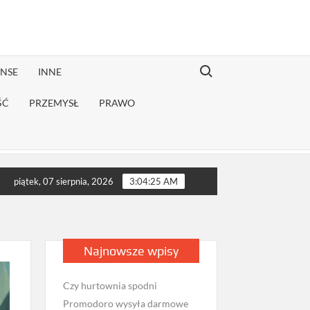
Search for:
ANSE
INNE
ŚĆ
PRZEMYSŁ
PRAWO
ekonwalescencji?
Jak sprawdzić opinie firmy przeprowadzkowej
piątek, 07 sierpnia, 2026
3:04:27 AM
Najnowsze wpisy
Czy hurtownia spodni
Promodoro wysyła darmowe