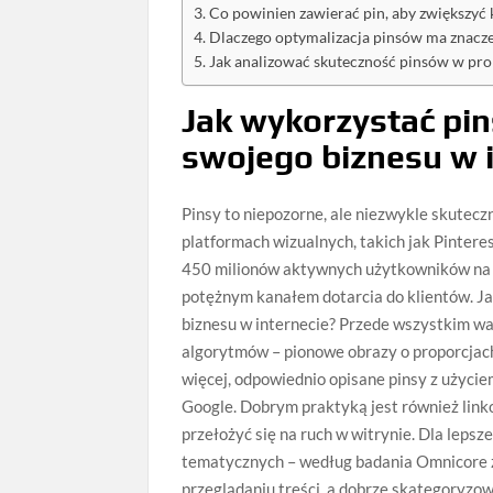
Co powinien zawierać pin, aby zwiększyć
Dlaczego optymalizacja pinsów ma znacze
Jak analizować skuteczność pinsów w pro
Jak wykorzystać pi
swojego biznesu w 
Pinsy to niepozorne, ale niezwykle skutecz
platformach wizualnych, takich jak Pintere
450 milionów aktywnych użytkowników na ca
potężnym kanałem dotarcia do klientów. J
biznesu w internecie? Przede wszystkim wa
algorytmów – pionowe obrazy o proporcjach 
więcej, odpowiednio opisane pinsy z użyci
Google. Dobrym praktyką jest również link
przełożyć się na ruch w witrynie. Dla leps
tematycznych – według badania Omnicore z
przeglądaniu treści, a dobrze skategoryzo