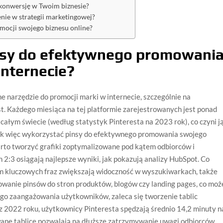
 konwersję w Twoim biznesie?
nie w strategii marketingowej?
mocji swojego biznesu online?
nsy do efektywnego promowani
internecie?
ne narzędzie do promocji marki w internecie, szczególnie na
st. Każdego miesiąca na tej platformie zarejestrowanych jest ponad
łym świecie (według statystyk Pinteresta na 2023 rok), co czyni j
ak więc wykorzystać pinsy do efektywnego promowania swojego
rto tworzyć grafiki zoptymalizowane pod kątem odbiorców i
2:3 osiągają najlepsze wyniki, jak pokazują analizy HubSpot. Co
em kluczowych fraz zwiększają widoczność w wyszukiwarkach, także
owanie pinsów do stron produktów, blogów czy landing pages, co moż
zego zaangażowania użytkowników, zaleca się tworzenie tablic
 2022 roku, użytkownicy Pinteresta spędzają średnio 14,2 minuty n
wane tablice pozwalają na dłuższe zatrzymywanie uwagi odbiorców.