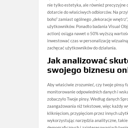
nie tylko estetyka, ale również precyzyjne
dotarcie do właściwych odbiorców. Na przykł
boho” zamiast ogólnego „dekoracje wnętrz”
użytkowników. Ponadto badania Visual Obje
action) osiąga nawet o 50% wyższą wartość
inwestować czas w personalizację wizualną
zachęcać użytkowników do działania.
Jak analizować sku
swojego biznesu on
Aby właściwie zrozumieć, czy twoje pinsy f
monitorowanie odpowiednich danych i wskaź
zobaczyło Twoje pinsy. Według danych Sprou
zaangażowania niż tekstowe, więc każdy wy
kliknięciom, przypięciom przez innych użyt
wykorzystując narzędzia analityczne, takie 
demograficznych i zainteresowaniach twoje