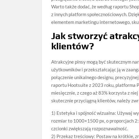
Warto także dodać, że według raportu Shopi
z innych platform społecznościowych. Dzię
elementem marketingu internetowego, skut
Jak stworzyć atrakc
klientów?
Atrakcyjne pinsy mogą być skutecznym narz
użytkowników i przekształcając ją w zaang
połączenie unikalnego designu, precyzyjn
raportu Hootsuite z 2023 roku, platforma
miesięcznie, z czego aż 83% korzysta z nie
skutecznie przyciągną klientów, należy zw
1) Estetyka i spójność wizualna: Używaj wy
rozmiar to 1000×1500 px, o proporcjach 2:3
czcionki zwiększają rozpoznawalność.
2) Przekaz treściowy: Postaw na krótkie, 