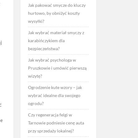
z
Jak pakować smycze do kluczy
hurtowo, by obniżyć koszty
wysyłki?
Jak wybrać materiał smyczy z
karabińczykiem dla
j
bezpieczeństwa?
Jak wybrać psychologa w
Pruszkowie i umówić pierwszą
wizytę?
Ogrodzenie kute wzory – jak
wybrać idealne dla swojego
ogrodu?
ć
Czy regeneracja felgi w
je
Tarnowie podniesie cenę auta
przy sprzedaży lokalnej?