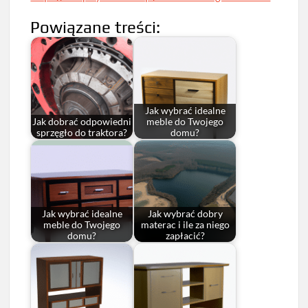
Powiązane treści:
Jak wybrać idealne
Jak dobrać odpowiedni
meble do Twojego
sprzęgło do traktora?
domu?
Jak wybrać idealne
Jak wybrać dobry
meble do Twojego
materac i ile za niego
domu?
zapłacić?