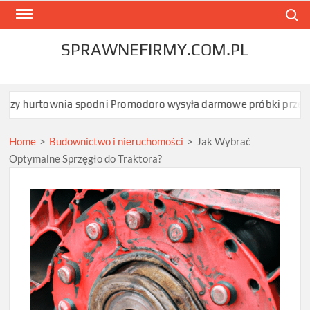
Skip
Search
to
content
SPRAWNEFIRMY.COM.PL
nia spodni Promodoro wysyła darmowe próbki przed zamówieni
Home
>
Budownictwo i nieruchomości
>
Jak Wybrać
Optymalne Sprzęgło do Traktora?