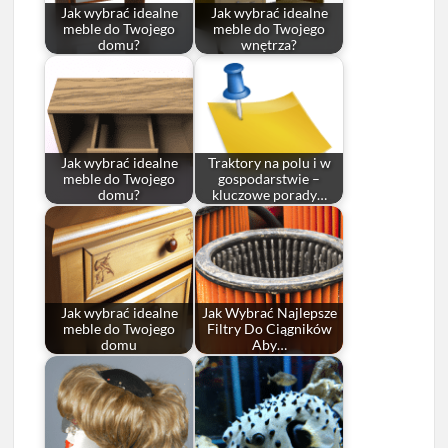
Jak wybrać idealne
Jak wybrać idealne
meble do Twojego
meble do Twojego
domu?
wnętrza?
Jak wybrać idealne
Traktory na polu i w
meble do Twojego
gospodarstwie –
domu?
kluczowe porady…
Jak wybrać idealne
Jak Wybrać Najlepsze
meble do Twojego
Filtry Do Ciągników
domu
Aby…