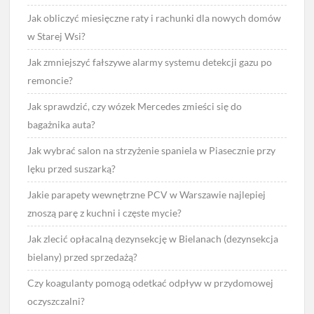
Jak obliczyć miesięczne raty i rachunki dla nowych domów
w Starej Wsi?
Jak zmniejszyć fałszywe alarmy systemu detekcji gazu po
remoncie?
Jak sprawdzić, czy wózek Mercedes zmieści się do
bagażnika auta?
Jak wybrać salon na strzyżenie spaniela w Piasecznie przy
lęku przed suszarką?
Jakie parapety wewnętrzne PCV w Warszawie najlepiej
znoszą parę z kuchni i częste mycie?
Jak zlecić opłacalną dezynsekcję w Bielanach (dezynsekcja
bielany) przed sprzedażą?
Czy koagulanty pomogą odetkać odpływ w przydomowej
oczyszczalni?