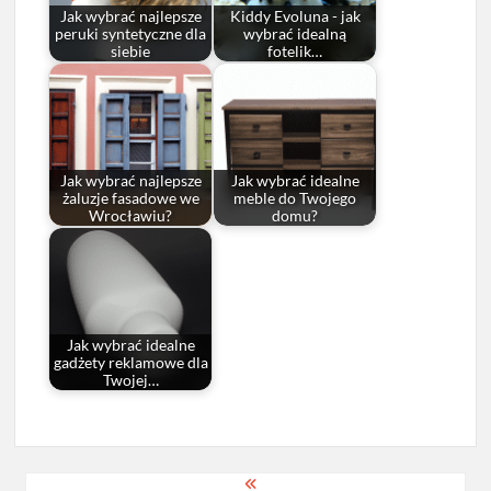
Jak wybrać najlepsze
Kiddy Evoluna - jak
peruki syntetyczne dla
wybrać idealną
siebie
fotelik…
Jak wybrać najlepsze
Jak wybrać idealne
żaluzje fasadowe we
meble do Twojego
Wrocławiu?
domu?
Jak wybrać idealne
gadżety reklamowe dla
Twojej…
Nawigacja