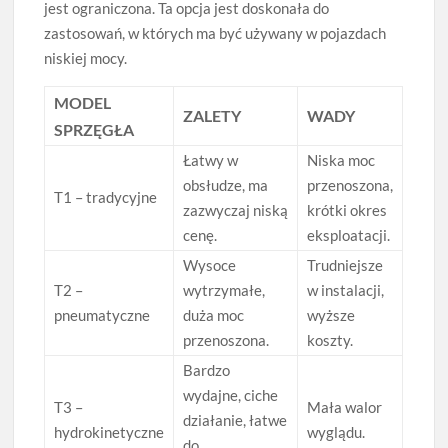
jest ograniczona. Ta opcja jest doskonała do
zastosowań, w których ma być używany w pojazdach
niskiej mocy.
MODEL
ZALETY
WADY
SPRZĘGŁA
Łatwy w
Niska moc
obsłudze, ma
przenoszona,
T1 – tradycyjne
zazwyczaj niską
krótki okres
cenę.
eksploatacji.
Wysoce
Trudniejsze
T2 –
wytrzymałe,
w instalacji,
pneumatyczne
duża moc
wyższe
przenoszona.
koszty.
Bardzo
wydajne, ciche
T3 –
Mała walor
działanie, łatwe
hydrokinetyczne
wyglądu.
do