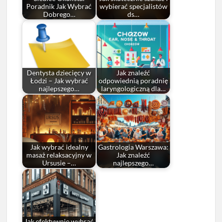
Poradnik Jak Wybrać
wybierać specjalistów
Dobrego…
ds…
Dentysta dziecięcy w
Jak znaleźć
Łodzi – Jak wybrać
odpowiednią poradnię
najlepszego…
laryngologiczną dla…
Jak wybrać idealny
Gastrologia Warszawa:
masaż relaksacyjny w
Jak znaleźć
Ursusie –…
najlepszego…
Jak efektywnie wybrać