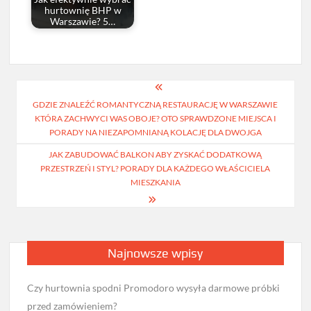
hurtownię BHP w
Warszawie? 5…
Nawigacja
GDZIE ZNALEŹĆ ROMANTYCZNĄ RESTAURACJĘ W WARSZAWIE
wpisu
KTÓRA ZACHWYCI WAS OBOJE? OTO SPRAWDZONE MIEJSCA I
PORADY NA NIEZAPOMNIANĄ KOLACJĘ DLA DWOJGA
JAK ZABUDOWAĆ BALKON ABY ZYSKAĆ DODATKOWĄ
PRZESTRZEŃ I STYL? PORADY DLA KAŻDEGO WŁAŚCICIELA
MIESZKANIA
Najnowsze wpisy
Czy hurtownia spodni Promodoro wysyła darmowe próbki
przed zamówieniem?