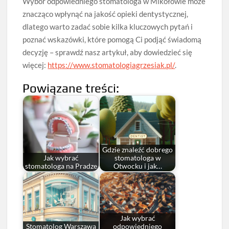
Wybór odpowiedniego stomatologa w Mikołowie może
znacząco wpłynąć na jakość opieki dentystycznej,
dlatego warto zadać sobie kilka kluczowych pytań i
poznać wskazówki, które pomogą Ci podjąć świadomą
decyzję – sprawdź nasz artykuł, aby dowiedzieć się
więcej:
https://www.stomatologiagrzesiak.pl/
.
Powiązane treści:
Gdzie znaleźć dobrego
Jak wybrać
stomatologa w
stomatologa na Pradze
Otwocku i jak…
Jak wybrać
Stomatolog Warszawa
odpowiedniego