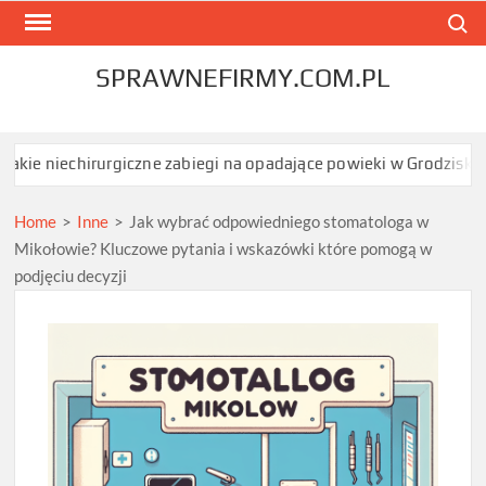
Skip
Search
to
content
SPRAWNEFIRMY.COM.PL
irurgiczne zabiegi na opadające powieki w Grodzisku Mazowieckim
Home
>
Inne
>
Jak wybrać odpowiedniego stomatologa w
Mikołowie? Kluczowe pytania i wskazówki które pomogą w
podjęciu decyzji