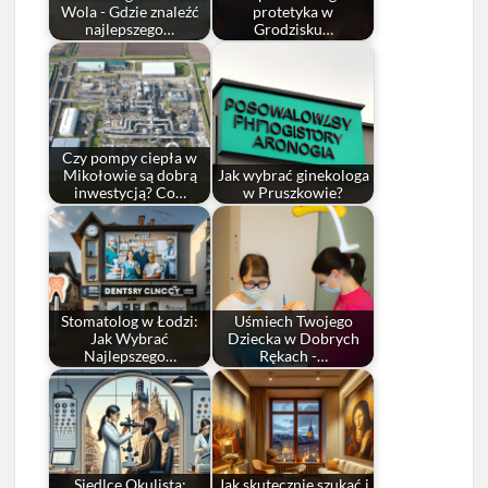
Wola - Gdzie znaleźć
protetyka w
najlepszego…
Grodzisku…
Czy pompy ciepła w
Mikołowie są dobrą
Jak wybrać ginekologa
inwestycją? Co…
w Pruszkowie?
Stomatolog w Łodzi:
Uśmiech Twojego
Jak Wybrać
Dziecka w Dobrych
Najlepszego…
Rękach -…
Siedlce Okulista:
Jak skutecznie szukać i