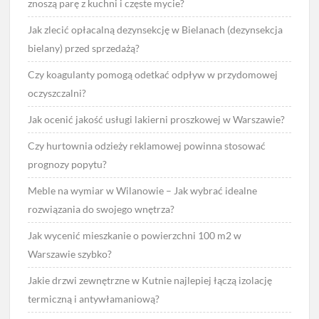
znoszą parę z kuchni i częste mycie?
Jak zlecić opłacalną dezynsekcję w Bielanach (dezynsekcja
bielany) przed sprzedażą?
Czy koagulanty pomogą odetkać odpływ w przydomowej
oczyszczalni?
Jak ocenić jakość usługi lakierni proszkowej w Warszawie?
Czy hurtownia odzieży reklamowej powinna stosować
prognozy popytu?
Meble na wymiar w Wilanowie – Jak wybrać idealne
rozwiązania do swojego wnętrza?
Jak wycenić mieszkanie o powierzchni 100 m2 w
Warszawie szybko?
Jakie drzwi zewnętrzne w Kutnie najlepiej łączą izolację
termiczną i antywłamaniową?