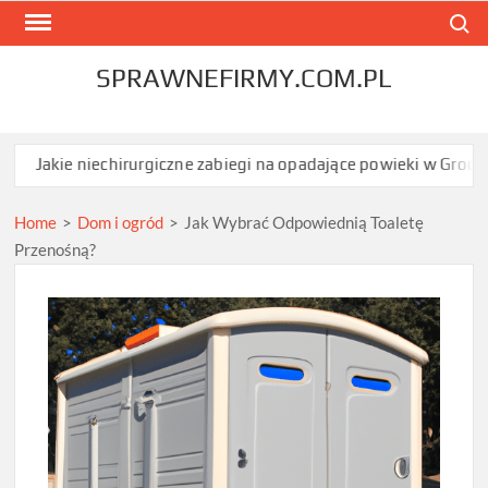
Skip
Search
to
content
SPRAWNEFIRMY.COM.PL
niechirurgiczne zabiegi na opadające powieki w Grodzisku Mazowi
Home
>
Dom i ogród
>
Jak Wybrać Odpowiednią Toaletę
Przenośną?