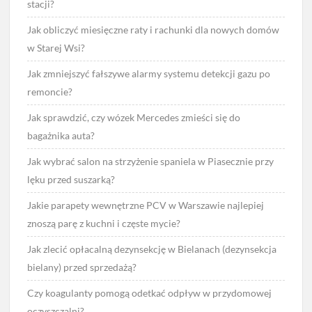
stacji?
Jak obliczyć miesięczne raty i rachunki dla nowych domów
w Starej Wsi?
Jak zmniejszyć fałszywe alarmy systemu detekcji gazu po
remoncie?
Jak sprawdzić, czy wózek Mercedes zmieści się do
bagażnika auta?
Jak wybrać salon na strzyżenie spaniela w Piasecznie przy
lęku przed suszarką?
Jakie parapety wewnętrzne PCV w Warszawie najlepiej
znoszą parę z kuchni i częste mycie?
Jak zlecić opłacalną dezynsekcję w Bielanach (dezynsekcja
bielany) przed sprzedażą?
Czy koagulanty pomogą odetkać odpływ w przydomowej
oczyszczalni?