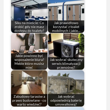
Siku na mieście: Co
Jak prawidłowo
zrobić gdy nie masz
korzystać z toalet
dostępu do toalety?
mobilnych i jakie…
Jakie powinno być
wyposażenie biura?
Jak wybrać skuteczny
Meble które musisz
serwis klimatyzacji
mieć
przenośnej?
Zabudowy tarasów a
Jak wybrać
prawo budowlane - co
odpowiednią baterię
warto wiedzieć?
umywalkową?