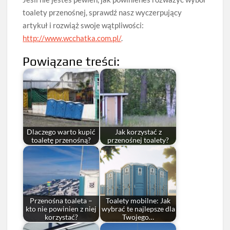
toalety przenośnej, sprawdź nasz wyczerpujący
artykuł i rozwiąż swoje wątpliwości:
http://www.wcchatka.com.pl/
.
Powiązane treści:
Dlaczego warto kupić
Jak korzystać z
toaletę przenośną?
przenośnej toalety?
Przenośna toaleta –
Toalety mobilne: Jak
kto nie powinien z niej
wybrać te najlepsze dla
korzystać?
Twojego…