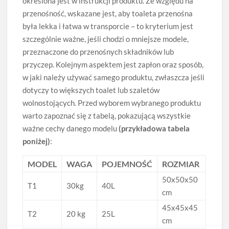
określona jest w instrukcji produktu. Ze względu na
przenośność, wskazane jest, aby toaleta przenośna
była lekka i łatwa w transporcie – to kryterium jest
szczególnie ważne, jeśli chodzi o mniejsze modele,
przeznaczone do przenośnych składników lub
przyczep. Kolejnym aspektem jest zapłon oraz sposób,
w jaki należy używać samego produktu, zwłaszcza jeśli
dotyczy to większych toalet lub szaletów
wolnostojących. Przed wyborem wybranego produktu
warto zapoznać się z tabelą, pokazującą wszystkie
ważne cechy danego modelu
(przykładowa tabela
poniżej)
:
MODEL
WAGA
POJEMNOŚĆ
ROZMIAR
50x50x50
T1
30kg
40L
cm
45x45x45
T2
20 kg
25L
cm