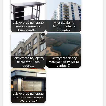
Jak wybrać najlepsze
Mieszkania na
metalowe meble
Tarchominie na
biurowe dla…
sprzedaż
Jak wybrać najlepszą
Jak wybrać dobry
firmę oferującą
materac i ile za niego
usługi…
zapłacić?
Jak wybrać najlepszą
bramę przesuwną w
Warszawie?