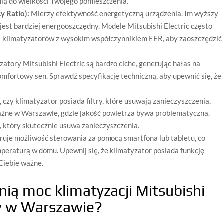
ią do wielkości Twojego pomieszczenia.
y Ratio):
Mierzy efektywność energetyczną urządzenia. Im wyższy
jest bardziej energooszczędny. Modele Mitsubishi Electric często
aj klimatyzatorów z wysokim współczynnikiem EER, aby zaoszczędzić
tory Mitsubishi Electric są bardzo ciche, generując hałas na
mfortowy sen. Sprawdź specyfikację techniczną, aby upewnić się, że
 czy klimatyzator posiada filtry, które usuwają zanieczyszczenia,
 ważne w Warszawie, gdzie jakość powietrza bywa problematyczna.
, który skutecznie usuwa zanieczyszczenia.
ruje możliwość sterowania za pomocą smartfona lub tabletu, co
eraturą w domu. Upewnij się, że klimatyzator posiada funkcję
 Ciebie ważne.
ią moc klimatyzacji Mitsubishi
w w Warszawie?