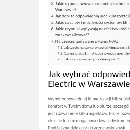
Jakie są podstawowe parametry techniczne
Warszawie?
Jak dobrać odpowiednią moc klimatyzacj
Jakie są zalety i możliwości systemów kli
Jakie czynniki wpływają na efektywność en
zmaksymalizować?
Najczęściej zadawane pytania (FAQ)
Jak często należy serwisować klimatyzację M
Czy instalacja klimatyzacji wymaga specjal
Jakie są objawy zużycia klimatyzacji?
Jak wybrać odpowiedn
Electric w Warszawi
Wybór odpowiedniej klimatyzacji Mitsubish
komfort w Twoim domu lub biurze, szczegól
jest rozważenie kilku aspektów, które poz
okresie letnim mogą powodować dyskomfort
Poniżej znajdziesz praktyczne wskazówki i