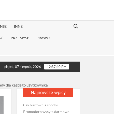
Search for:
ANSE
INNE
ŚĆ
PRZEMYSŁ
PRAWO
ej rekonwalescencji?
Jak sprawdzić opinie firmy przeprowadzk
piątek, 07 sierpnia, 2026
12:37:41 PM
rady dla każdego użytkownika
Najnowsze wpisy
Czy hurtownia spodni
Promodoro wysyła darmowe