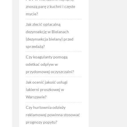
znoszą parę z kuchni i częste
mycie?
Jak zlecić opłacalną
dezynsekcję w Bielanach
(dezynsekcja bielany) przed
sprzedażą?
Czy koagulanty pomogą
odetkać odpływ w
przydomowej oczyszczalni?
Jak ocenić jakość usługi
lakierni proszkowej w
Warszawie?
Czy hurtownia odzieży
reklamowej powinna stosować
prognozy popytu?