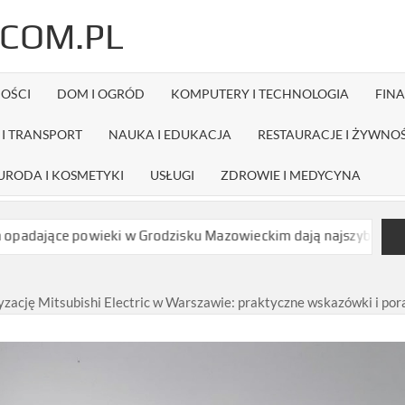
COM.PL
OŚCI
DOM I OGRÓD
KOMPUTERY I TECHNOLOGIA
FIN
I TRANSPORT
NAUKA I EDUKACJA
RESTAURACJE I ŻYWNO
URODA I KOSMETYKI
USŁUGI
ZDROWIE I MEDYCYNA
owieki w Grodzisku Mazowieckim dają najszybszy efekt bez długi
zację Mitsubishi Electric w Warszawie: praktyczne wskazówki i po