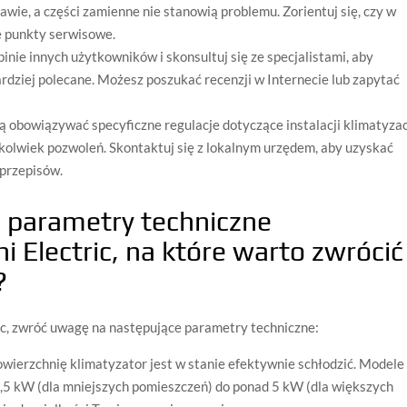
awie, a części zamienne nie stanowią problemu. Zorientuj się, czy w
e punkty serwisowe.
inie innych użytkowników i skonsultuj się ze specjalistami, aby
ardziej polecane. Możesz poszukać recenzji w Internecie lub zapytać
bowiązywać specyficzne regulacje dotyczące instalacji klimatyzacj
chkolwiek pozwoleń. Skontaktuj się z lokalnym urzędem, aby uzyskać
przepisów.
 parametry techniczne
hi Electric, na które warto zwrócić
?
ic, zwróć uwagę na następujące parametry techniczne:
owierzchnię klimatyzator jest w stanie efektywnie schłodzić. Modele
 2,5 kW (dla mniejszych pomieszczeń) do ponad 5 kW (dla większych