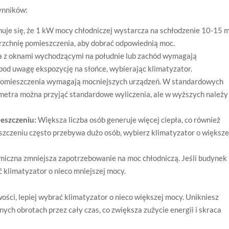
zynników:
uje się, że 1 kW mocy chłodniczej wystarcza na schłodzenie 10-15 m
rzchnię pomieszczenia, aby dobrać odpowiednią moc.
 z oknami wychodzącymi na południe lub zachód wymagają
pod uwagę ekspozycję na słońce, wybierając klimatyzator.
omieszczenia wymagają mocniejszych urządzeń. W standardowych
metra można przyjąć standardowe wyliczenia, ale w wyższych należy
eszczeniu:
Większa liczba osób generuje więcej ciepła, co również
szczeniu często przebywa dużo osób, wybierz klimatyzator o większe
rmiczna zmniejsza zapotrzebowanie na moc chłodniczą. Jeśli budynek
 klimatyzator o nieco mniejszej mocy.
ości, lepiej wybrać klimatyzator o nieco większej mocy. Unikniesz
łnych obrotach przez cały czas, co zwiększa zużycie energii i skraca