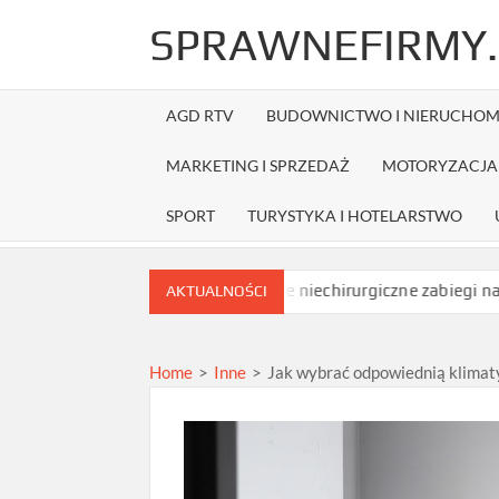
Skip
SPRAWNEFIRMY.
to
content
AGD RTV
BUDOWNICTWO I NIERUCHOM
MARKETING I SPRZEDAŻ
MOTORYZACJA 
SPORT
TURYSTYKA I HOTELARSTWO
ed zamówieniem?
Jakie niechirurgiczne zabiegi na opadające p
AKTUALNOŚCI
Home
>
Inne
>
Jak wybrać odpowiednią klimaty