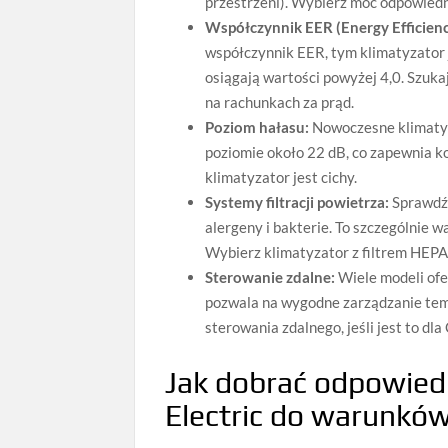
przestrzeni). Wybierz moc odpowiedn
Współczynnik EER (Energy Efficienc
współczynnik EER, tym klimatyzator 
osiągają wartości powyżej 4,0. Szuk
na rachunkach za prąd.
Poziom hałasu:
Nowoczesne klimatyza
poziomie około 22 dB, co zapewnia ko
klimatyzator jest cichy.
Systemy filtracji powietrza:
Sprawdź,
alergeny i bakterie. To szczególnie
Wybierz klimatyzator z filtrem HEPA
Sterowanie zdalne:
Wiele modeli ofe
pozwala na wygodne zarządzanie temp
sterowania zdalnego, jeśli jest to dla
Jak dobrać odpowiedn
Electric do warunkó